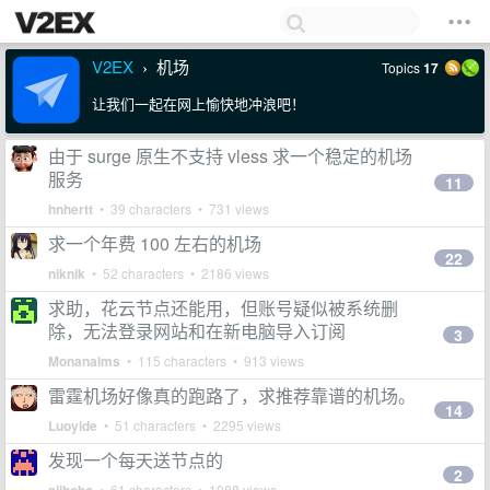
V2EX
机场
Topics
17
›
让我们一起在网上愉快地冲浪吧！
由于 surge 原生不支持 vless 求一个稳定的机场
服务
11
hnhertt
• 39 characters • 731 views
求一个年费 100 左右的机场
22
niknik
• 52 characters • 2186 views
求助，花云节点还能用，但账号疑似被系统删
除，无法登录网站和在新电脑导入订阅
3
Monanalms
• 115 characters • 913 views
雷霆机场好像真的跑路了，求推荐靠谱的机场。
14
Luoyide
• 51 characters • 2295 views
发现一个每天送节点的
2
• 61 characters • 1088 views