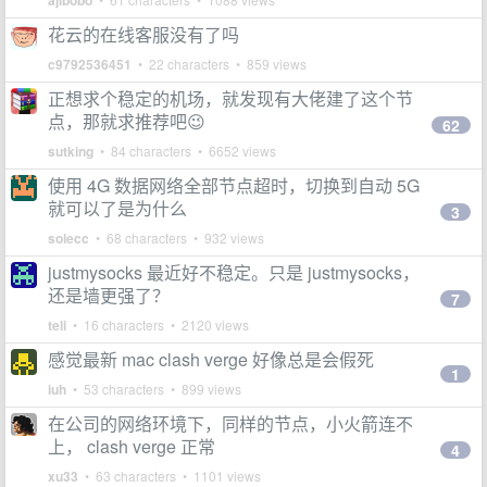
ajibobo
花云的在线客服没有了吗
c9792536451
• 22 characters • 859 views
正想求个稳定的机场，就发现有大佬建了这个节
点，那就求推荐吧😉
62
sutking
• 84 characters • 6652 views
使用 4G 数据网络全部节点超时，切换到自动 5G
就可以了是为什么
3
solecc
• 68 characters • 932 views
justmysocks 最近好不稳定。只是 justmysocks，
还是墙更强了？
7
teli
• 16 characters • 2120 views
感觉最新 mac clash verge 好像总是会假死
1
iuh
• 53 characters • 899 views
在公司的网络环境下，同样的节点，小火箭连不
上， clash verge 正常
4
xu33
• 63 characters • 1101 views