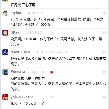
烂尾楼 开心了啊
inyfee
Jul 30, 2025
80
20 个 w,我预计是. 19 年买完一个月后疫情爆发. 然后几个月之
后听说我楼下跌了 1000 多
HKzy
Jul 30, 2025
81
没买啊，2019 年工作付不起广州天河首付，就去炒 B 了，赚
500w
MAVETRICK
Jul 30, 2025 via Android
82
还好看见那么多亏掉的，这样的话我嫖娼花的嫖资性价比就非常
高了。
From313
Jul 31, 2025
1
83
及时止损也是一种能力。
亏的是账面，不是人生，这几年太魔幻了，根本不是个人能左右
的事。
yhl601125163
Jul 31, 2025
84
长沙, 亏 10 万, 出手了