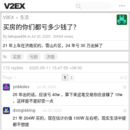
V2EX
生活
›
买房的你们都亏多少钱了？
By
lishujue404
at Jul 30, 2025 · 20094 views
21 年上车在济南买的，雪山片区，24 年亏 30 万出掉了
买房
亏损
济南
172 replies
•
2025-09-11 15:47:55 +08:00
Page 1
1
of 2
2
ynkkdev
Jul 30, 2025
1
25 年出的话，应该亏 40w ，算下来这笔交易你应该赚了 10w
，这样是不是好受一点
dongisking
Jul 30, 2025
2
21 年 204W 买的，现在估计价值 100W 左右吧，现实生活中提
都不想提