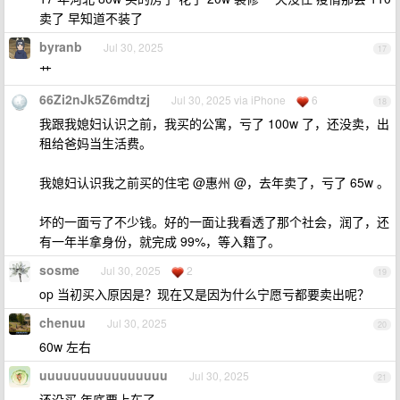
卖了 早知道不装了
byranb
Jul 30, 2025
17
艹
66Zi2nJk5Z6mdtzj
Jul 30, 2025 via iPhone
6
18
我跟我媳妇认识之前，我买的公寓，亏了 100w 了，还没卖，出
租给爸妈当生活费。
我媳妇认识我之前买的住宅 @惠州 @，去年卖了，亏了 65w 。
坏的一面亏了不少钱。好的一面让我看透了那个社会，润了，还
有一年半拿身份，就完成 99%，等入籍了。
sosme
Jul 30, 2025
2
19
op 当初买入原因是？现在又是因为什么宁愿亏都要卖出呢？
chenuu
Jul 30, 2025
20
60w 左右
uuuuuuuuuuuuuuuu
Jul 30, 2025
21
还没买 年底要上车了