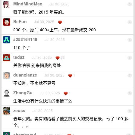
MindMindMax
Jul 30, 2025
3
赚了能说吗，2015 年买的。
BeFun
Jul 30, 2025
1
4
200 个，厦门 400+上车，现在最新成交 200
a253164149
Jul 30, 2025
5
110 个了
tedaz
Jul 30, 2025
23
6
关你啥事 别来揭我的痛处
duanxianze
Jul 30, 2025
1
7
不知道，不卖就不算亏
ZhangGu
Jul 30, 2025
1
8
生活中没有什么快乐的事情了么
zeuss
Jul 30, 2025
9
去年买的。卖房的给看了他之前买入的交易记录，亏了 100 多
个。。。
chambered
Jul 30, 2025
1