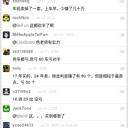
xdzhang
Jul 31, 2025
91
年前卖掉了一套，上车早，少赚了几十万.
techNoir
Jul 31, 2025
92
@
BeFun
这都砍半了啊
MiHwAppleTslFan
Jul 31, 2025
93
@
LokiSharp
色老师有实力
zs3128589
Jul 31, 2025
94
房车都亏,房亏 60,车亏对半
teric
Jul 31, 2025
95
17 年买的，24 年卖，除去利息赚了有 80 个，但是相较于最高
点，亏 50 个
n37r09u3
Jul 31, 2025
96
16 进 23 出 没亏
JackTone
Jul 31, 2025
97
@
tjfamtf
这。。。买到哪里了
ycao24813
Jul 31, 2025 via Android
98