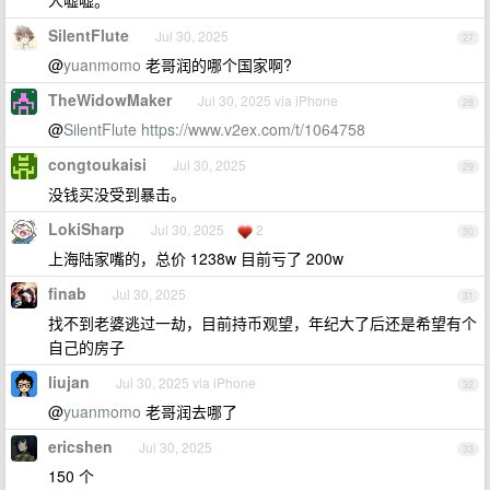
人嘘嘘。
SilentFlute
Jul 30, 2025
27
@
yuanmomo
老哥润的哪个国家啊?
TheWidowMaker
Jul 30, 2025 via iPhone
28
@
SilentFlute
https://www.v2ex.com/t/1064758
congtoukaisi
Jul 30, 2025
29
没钱买没受到暴击。
LokiSharp
Jul 30, 2025
2
30
上海陆家嘴的，总价 1238w 目前亏了 200w
finab
Jul 30, 2025
31
找不到老婆逃过一劫，目前持币观望，年纪大了后还是希望有个
自己的房子
liujan
Jul 30, 2025 via iPhone
32
@
yuanmomo
老哥润去哪了
ericshen
Jul 30, 2025
33
150 个