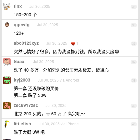
tinx
Jul 30, 2025
34
150~200 个
qgewfg
Jul 30, 2025
35
120+
abc0123xyz
Jul 30, 2025
1
36
突然心情好了很多，因为我没挣到钱，所以我没买房😂
Suaxi
Jul 30, 2025
37
跌了 40 多万，外加旁边的邻居素质极差，遭逼心
ltyj2003
Jul 30, 2025 via Android
38
第一套 还没跌破购买价
第二套 跌了 30w
zsc8917zsc
Jul 30, 2025
39
北京 290 买的，亏 60 万了 高兴吧～
littiefish
Jul 30, 2025 via iPhone
40
跌了大概 3W 吧