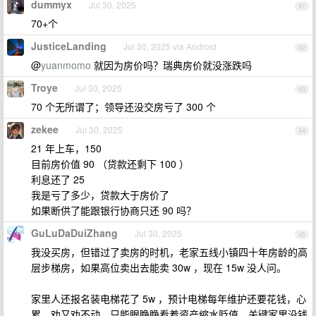
dummyx
Jul 30, 2025
41
70+个
JusticeLanding
Jul 30, 2025 via Android
42
@
yuanmomo
就因为房价吗？瑞典房价就没涨跌吗
Troye
Jul 30, 2025
43
70 个无所谓了；领导还没交房亏了 300 个
zekee
Jul 30, 2025
44
21 年上车，150
目前房价值 90 （贷款还剩下 100 ）
利息还了 25
我是亏了多少，贷款大于房价了
如果断供了能跟银行协商只还 90 吗？
GuLuDaDuiZhang
Jul 30, 2025
45
我没买房，但错过了卖房的时机，老家五线小镇四十年房龄的高
层步梯房，如果高位卖出去能卖 30w ，现在 15w 没人问。
家里人还报名装电梯花了 5w ，预计电梯每年维护还要花钱，心
累，劝又劝不动，只能眼睁睁看着资产缩水贬值，关键家里没钱