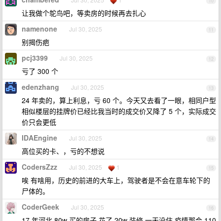
10
让我做个鸵鸟吧，等卖房的时候再去扎心
namenone
Jul 30, 2025
11
别揭伤疤
pcj3399
Jul 30, 2025
12
亏了 300 个
edenzhang
Jul 30, 2025
13
24 年卖的，算上利息，亏 60 个。今天又去看了一眼，相同户型
相似楼层的挂牌价已经比我当时的成交价又降了 5 个，实际成交
价只会更低
IDAEngine
Jul 30, 2025
14
高位买的卡、，亏的不想说
CodersZzz
Jul 30, 2025
1
15
唉 有啥用，历史的前进的大车上，驾驶者是不会在意车轮下的
尸体的。
CoderGeek
Jul 30, 2025
16
17 年河北 80w 买的房子 花了 20w 装修 一天没住 疫情那会 110