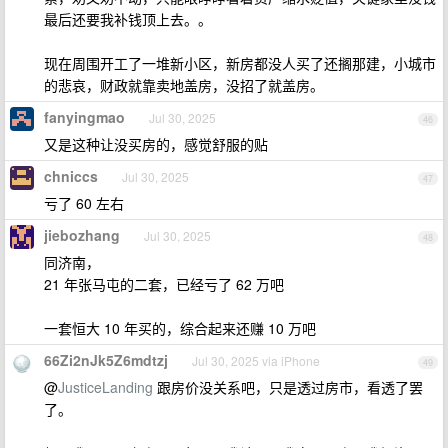
最后还要我补钱顶上去。。
现在周围开工了一堆新小区，新房都没人买了还搁那建，小城市
的悲哀，财政就靠卖地盖房，没招了就盖房。
fanyingmao
Jul 30, 2025
46
又是这种让没买房的，感觉舒服的贴
chniccs
Jul 30, 2025
47
亏了 60 左右
jiebozhang
Jul 30, 2025
48
同济南，
21 年张马屯的二套，已经亏了 62 万吧
一套恒大 10 年买的，综合起来还赚 10 万吧
66Zi2nJk5Z6mdtzj
Jul 30, 2025 via iPhone
49
@
JusticeLanding
跟房价没关系吧，只是透过房市，看透了罢
了。