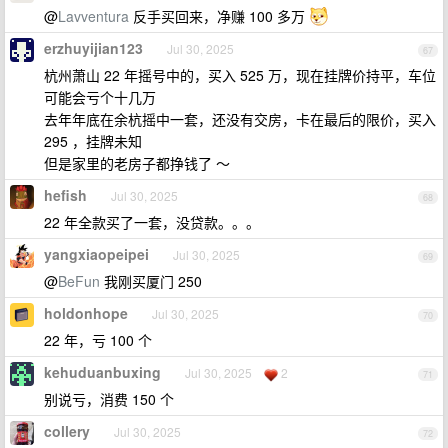
@
Lavventura
反手买回来，净赚 100 多万
erzhuyijian123
Jul 30, 2025
67
杭州萧山 22 年摇号中的，买入 525 万，现在挂牌价持平，车位
可能会亏个十几万
去年年底在余杭摇中一套，还没有交房，卡在最后的限价，买入
295 ，挂牌未知
但是家里的老房子都挣钱了 ～
hefish
Jul 30, 2025
68
22 年全款买了一套，没贷款。。。
yangxiaopeipei
Jul 30, 2025
69
@
BeFun
我刚买厦门 250
holdonhope
Jul 30, 2025
70
22 年，亏 100 个
kehuduanbuxing
Jul 30, 2025
2
71
别说亏，消费 150 个
collery
Jul 30, 2025
72