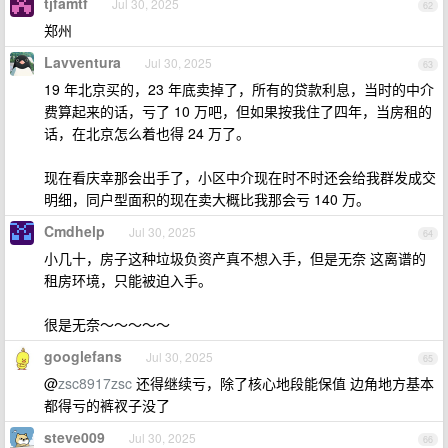
tjfamtf
Jul 30, 2025
62
郑州
Lavventura
Jul 30, 2025
63
19 年北京买的，23 年底卖掉了，所有的贷款利息，当时的中介
费算起来的话，亏了 10 万吧，但如果按我住了四年，当房租的
话，在北京怎么着也得 24 万了。
现在看庆幸那会出手了，小区中介现在时不时还会给我群发成交
明细，同户型面积的现在卖大概比我那会亏 140 万。
Cmdhelp
Jul 30, 2025
64
小几十，房子这种垃圾负资产真不想入手，但是无奈 这离谱的
租房环境，只能被迫入手。
很是无奈～～～～～
googlefans
Jul 30, 2025
65
@
zsc8917zsc
还得继续亏，除了核心地段能保值 边角地方基本
都得亏的裤衩子没了
steve009
Jul 30, 2025
66