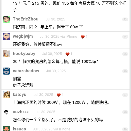
19 年元旦 215 买的，现价 135 每年房贷大概 10 万不到这个样
子
TheEricZhou
Jul 30, 2025
73
同济南，同 21 年上车，得亏了 60w 了
wegbjwjm
Jul 30, 2025 via iPhone
1
74
还好我穷，首付都攒不出来
hookybaby
Jul 30, 2025
1
75
20 年恒大的期房的怎么算亏损，能说 100%吗？
catazshadow
Jul 30, 2025
76
刚需
房子永远涨
katoyu
Jul 30, 2025
1
77
上海内环买的时候 300W ，现在 1200W ，随便跌吧。
xuzhzzz
Jul 30, 2025
78
怎么你们一个个都买了，不是说好的泡沫不买的吗
issues
Jul 30, 2025 via iPhone
79