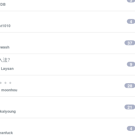
5
YDB
4
st1010
37
ewash
入法？
9
y
Laysan
私。。。
28
y
moonhou
21
kaiyoung
4
eanfuck