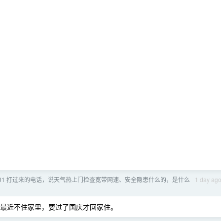
001 打过来的电话，说天气热上门检查宽带网速、安全隐患什么的，是什么
1 day ag
说最近不住家里，要过了国庆才回家住。