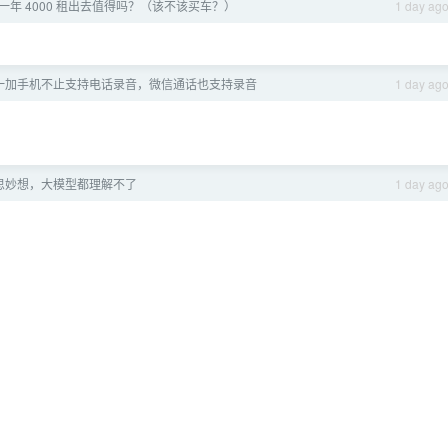
年 4000 租出去值得吗？（该不该买车？）
1 day ag
一加手机不止支持电话录音，微信通话也支持录音
1 day ag
思妙想，大模型都理解不了
1 day ag