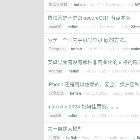
宽带症候群
•
hefish
•
Apr 12
• Lastly replied by
M
鼠须管是不是跟 secureCRT 有点冲突
macOS
•
hefish
•
Jan 13
• Lastly replied by
123te
分享一个国内手机号登录 tg 的方法。
Telegram
•
hefish
•
Jul 25
• Lastly replied by
whit
安卓里面有没有那种非商业化的 9 格的输
Android
•
hefish
•
Dec 29, 2025
• Lastly replied b
iPhone 还是可以信赖的，安全，保护隐
分享发现
•
hefish
•
Oct 20, 2025
• Lastly replied b
mac mini 2023 如何挂尿袋。。。
macOS
•
hefish
•
Dec 18, 2024
• Lastly replied by
关于自建大模型
问与答
•
hefish
•
Dec 1, 2024
• Lastly replied by
S