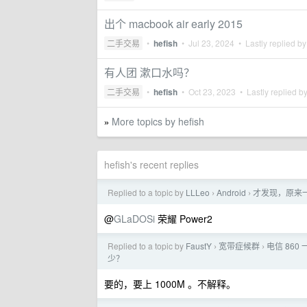
出个 macbook air early 2015
二手交易
•
hefish
•
Jul 23, 2024
• Lastly replied b
有人团 漱口水吗？
二手交易
•
hefish
•
Oct 23, 2023
• Lastly replied b
More topics by hefish
»
hefish's recent replies
Replied to a topic by
LLLeo
Android
才发现，原来
›
›
@
GLaDOSi
荣耀 Power2
Replied to a topic by
FaustY
宽带症候群
电信 860 
›
›
少？
要的，要上 1000M 。不解释。