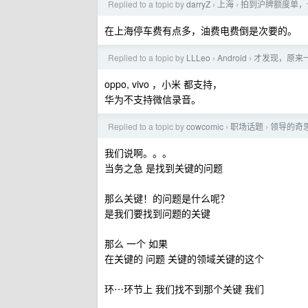
Replied to a topic by
darryZ
上海
拍到沪牌额度单，一
›
›
在上海停车费有点多，油费电费倒是次要的。
Replied to a topic by
LLLeo
Android
才发现，原来
›
›
oppo, vivo ，小米 都支持，
华为不支持微信录音。
Replied to a topic by
cowcomic
职场话题
领导的奇
›
›
我们说啊。。。
当务之急 是找到关键的问题
那么关键！的问题是什么呢？
是我们要找到问题的关键
那么 一个 如果
在关键的 问题 关键的领域关键的这个
环⋯环节上 我们找不到那个关键 我们