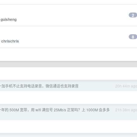
2
y
guisheng
8
y
chrischris
一加手机不止支持电话录音，微信通话也支持录音
20h 44m ag
一年的 500M 宽带，用 wifi 满信号 25Mb/s 正常吗？上 1000M 会多多
21h 38m ag