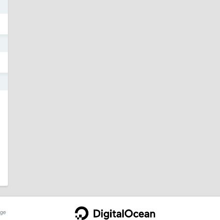
o
o
0
ge