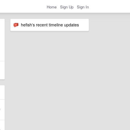
Home
Sign Up
Sign In
hefish's recent timeline updates