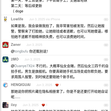
第二天：等后续更新
（ doge
Lowlife
Jun 3, 2025 via iPhone
91
如果是我，我会装做我拍了，我非常害怕被发现，然后让她报
警，警察来了打脸她，让她赔钱或者道歉，也可以骂她傻逼，哪
怕她不道歉不赔精神损失费，也可以浪费她时间，
Zaner
Jun 3, 2025
92
@
tongbufu
你还甄别说！
2MO
Jun 3, 2025
93
@
Duanye7X24
不行的，大概率仙女会赌，然后仙女三四千的自
拍手机，男生是旗舰机。你要真砸她手机当场变成你欺负她，要
求周围人报警，到时候还要赔她个新手机。
HENQIGUAI
Jun 3, 2025
1
94
那她说你把照片藏在隐私相册里了，你是不是还要打开给她自证
呢......
iixy
Jun 3, 2025
1
95