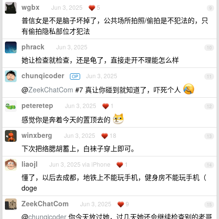
wgbx
Jun 3, 2025
5
9
普信女是不是脑子坏掉了，公共场所拍照/偷拍是不犯法的，只
有偷拍隐私部位才犯法
phrack
Jun 3, 2025
10
她让检查就检查，还是龟了，直接走开不理能怎么样
chunqicoder
Jun 3, 2025
OP
11
@
ZeekChatCom
#7 真让你碰到就知道了，吓死个人
peteretep
Jun 3, 2025
1
12
感觉你是奔着今天的置顶去的
winxberg
Jun 3, 2025
18
13
下次把络腮胡蓄上，白袜子穿上即可。
liaojl
Jun 3, 2025 via iPhone
1
14
懂了，以后去成都，地铁上不能玩手机，健身房不能玩手机（
doge
ZeekChatCom
Jun 3, 2025
9
15
@
chunqicoder
你今天放过她，过几天她还会继续检查别的老哥