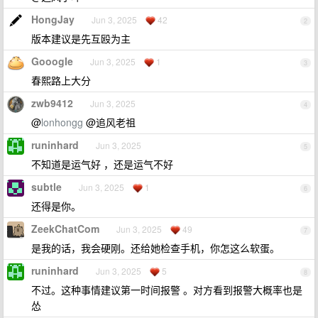
HongJay
Jun 3, 2025
42
2
版本建议是先互殴为主
GooogIe
Jun 3, 2025
1
3
春熙路上大分
zwb9412
Jun 3, 2025
4
@
lonhongg
@追风老祖
runinhard
Jun 3, 2025
5
不知道是运气好 ，还是运气不好
subtle
Jun 3, 2025
1
6
还得是你。
ZeekChatCom
Jun 3, 2025
49
7
是我的话，我会硬刚。还给她检查手机，你怎这么软蛋。
runinhard
Jun 3, 2025
5
8
不过。这种事情建议第一时间报警 。对方看到报警大概率也是
怂