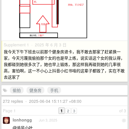
Supplement 1 · 2025 年 6 月 3 日
我今天下午下班去以前那个健身房退卡，我不敢去那家了赶紧换一
家，今天污蔑我偷拍那个女的也是早上练，说实话这个女的我认得，
我都碰到她很多次了，她也早上锻炼，那这样我再碰到她的几率很
高，害怕啊，这一不小心上抖音小红书啥的这辈子都毁了，实在不敢
去这家了
偷拍
健身房
手机
272 replies
•
2025-06-04 15:11:27 +08:00
Page 1
1
of 3
2
3
lonhongg
Jun 3, 2025
1
@追风小叶