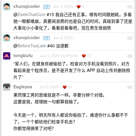
chunqicoder
Jun 3, 2025
4
OP
41
@
ZeekChatCom
#15 我自己还有正事，哪有时间跟她耗，多看
她一眼都难崩，真要闹浪费的也是自己的时间，真碰到事了还是
大事化小小事化了，看看就看看吧，现在男生很弱势
chunqicoder
Jun 3, 2025
OP
42
@
BeforeTooLate
#40 没道歉
tongbufu
Jun 3, 2025 via iPhone
72
43
“家人们，在健身房被偷拍了，检查对方手机没看到照片，对方
看起来是个程序员，是不是开发了什么 APP 自动上传并删除照
片了”
Eagleyes
Jun 3, 2025
14
44
果然理工男的思维就是不一样。非要分辨个对错。
这要是我，搭理她一句都算我输了。
今天是一个，明天所有人都说你偷拍了，难道你什么事都不干
了，一个个都给他们检查手机去？
你都觉得搞笑了对吧？