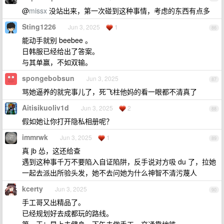
@
missx
没站出来，第一次碰到这种事情，考虑的东西有点多
Sting1226
Jun 3, 2025
1
86
能动手就别 beebee 。
日韩服已经给出了答案。
与其单赢，不如双输。
spongebobsun
Jun 3, 2025
87
骂她逼养的就完事儿了，死飞柱他妈的看一眼都不清真了
Aitisikuoliv1d
Jun 3, 2025
2
88
假如她让你打开隐私相册呢？
immrwk
Jun 3, 2025
1
89
真 jb 怂，这还给查
遇到这种事千万不要陷入自证陷阱，反手说对方吸 du 了，拉她
一起去派出所验头发，她不去问她为什么神智不清污蔑人
kcerty
Jun 3, 2025
90
手工哥又出精品了。
已经规划好去成都玩的路线。
第一天：早上去健身，下午去做手工，交通靠地铁