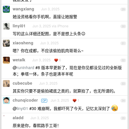
wangxiang
Jun 3, 2025
29
她没资格看你手机啊，直接让她报警
linyi01
Jun 3, 2025 via iPhone
30
写的这么详细还配图，是不是想上头条😉
xiaosheng
Jun 3, 2025
31
嗯？你在成都，不应该偷拍肌肉哥哥么~
wetalk
Jun 3, 2025
6
32
@
runinhard
#8 版本早更新了，现在是你见都没见过的全新版
本；拳塔一体，条子也是沸羊羊呢
cubecube
Jun 3, 2025
33
其实你只要不是偷拍裙底之类的，就算拍了，也无所谓的。
chunqicoder
Jun 3, 2025
1
OP
34
@
linyi01
#30 难崩啊，我都吓死了今天，记忆太深刻了
aladd
Jun 3, 2025
35
原来是你，春熙路手工哥！