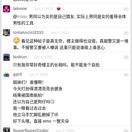
lakeme
Jun 3, 2025
2
81
@
missx
男同以为女的是自己盟友, 实际上男同是女的羞辱全体
男性的工具
tomatocici2333
Jun 3, 2025
82
看见这种帖子是真无奈，楼主做得也没错，真报警又是一堆
事。不报警又要被人嘲讽 这事只能说谁碰上谁恶心
leokun
Jun 3, 2025
83
只有我非常好奇楼主的长相吗，能不能发个自拍
gpt5
Jun 3, 2025
84
姐妹们！谁懂啊！
今天打扮得漂漂亮亮去健身
结果被国南偷拍！
还以为自己是狗仔吗🙄
我一眼看过去过去
他立马手忙脚乱删掉了🤣
好下头哦，直接 emo 一整天😩
SuperSuperCoder
Jun 3, 2025
85