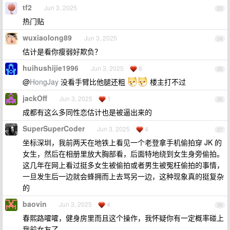
tf2
Jun 3, 2025
23
热门贴
wuxiaolong89
Jun 3, 2025
24
估计是看你瘦弱好欺负？
huihushijie1996
Jun 3, 2025
6
25
@
HongJay
没看手臂比他腿还粗
楼主打不过
jackOff
Jun 3, 2025
1
26
成都有这么多同性恋估计也是被逼出来的
SuperSuperCoder
Jun 3, 2025
4
27
坐标深圳，我前两天在地铁上看见一个老登拿手机偷拍穿 JK 的
女生，然后在相册里放大胸部看，后面特地绕到女生身旁偷拍。
这几年在网上看过挺多女生被偷拍或者男生被冤枉偷拍的事情，
一旦发生后一边就会蜂拥而上去骂另一边，这种现象真的挺复杂
的
baovin
Jun 3, 2025
4
28
春熙路嚯嚯，健身房里而且这个操作，我怀疑你有一定概率碰上
我前女友了