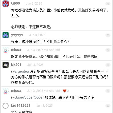
G900
Jun 3, 2025
75
你啥都没做为毛认怂？回头小仙女就发帖，又被虾头男凝视了，
恶心。
必须硬刚，不道歉不准走。
yvyvyv
Jun 3, 2025
76
好奇，这种诽谤的行为不用负责任么？
missx
Jun 3, 2025 via Android
77
跟她说不好意思，你也知道四川 IP 代表什么，我是男同
bk201
Jun 3, 2025
78
@
argentea
没证据警察就查吗？那么我是否可以让警察查一下
对方的手机是否有不当的照片呢？那警察今天还需要干别的吗？
感觉蛮奇怪的。
missx
Jun 3, 2025 via Android
2
79
@
SuperSuperCoder
那你站出来大声呵斥下头男了没
kid1412621
Jun 3, 2025
80
怎么又是你😅