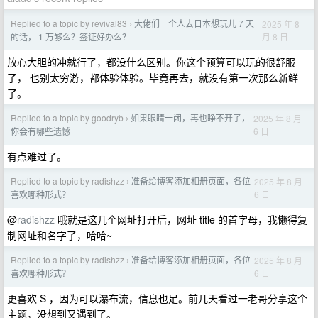
Replied to a topic by revival83
大佬们一个人去日本想玩儿 7 天
2025 年 8
›
月 8 日
的话， 1 万够么？签证好办么？
放心大胆的冲就行了，都没什么区别。你这个预算可以玩的很舒服
了， 也别太穷游，都体验体验。毕竟再去，就没有第一次那么新鲜
了。
Replied to a topic by goodryb
如果眼睛一闭，再也睁不开了，
2025 年 8 月
›
6 日
你会有哪些遗憾
有点难过了。
Replied to a topic by radishzz
准备给博客添加相册页面，各位
2025 年 8 月
›
6 日
喜欢哪种形式？
@
radishzz
哦就是这几个网址打开后，网址 title 的首字母，我懒得复
制网址和名字了，哈哈~
Replied to a topic by radishzz
准备给博客添加相册页面，各位
2025 年 8 月
›
6 日
喜欢哪种形式？
更喜欢 S ，因为可以瀑布流，信息也足。前几天看过一老哥分享这个
主题，没想到又遇到了。