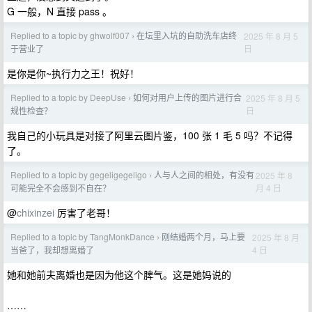
G 一般，N 直接 pass 。
Replied to a topic by ghwolf007
在坛里入坑的自助洗车店终
2025 年 8 月 5
›
日
于营业了
是你是你~执行力之王！祝好！
Replied to a topic by DeepUse
如何对用户上传的图片进行合
2025 年 8 月 5
›
日
规性检查？
我自己的小玩具是对接了阿里云图片鉴，100 张 1 毛 5 吗？不记得
了。
Replied to a topic by gegeligegeligo
人与人之间的相处，有没有
2025 年 8
›
月 4 日
可能完全不会感到不自在？
@
chixinzei
厉害了老哥！
Replied to a topic by TangMonkDance
刚结婚两个月，马上要
2025 年 8 月
›
4 日
当爸了，我却想离婚了
她和她前夫离婚也是因为他这个脾气。这是她妈说的
……