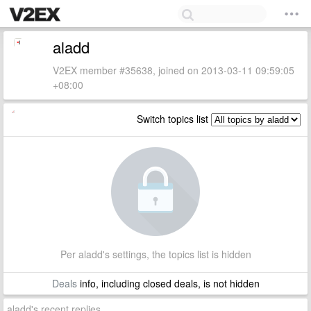
aladd
V2EX member #35638, joined on 2013-03-11 09:59:05
+08:00
Switch topics list
Per aladd's settings, the topics list is hidden
Deals
info, including closed deals, is not hidden
aladd's recent replies