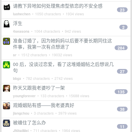
请教下异地如何处理焦虑型依恋的不安全感
23
luohechen
• 1050 characters • 1934 views
浮生
2
4seasons
• 1064 characters • 942 views
准备订婚了，因为她妈妈以后要不要长期同住这
件事，我第一次有点想退了
284
sr
• 1512 characters • 19032 views
00 后，没谈过恋爱，看了这堆婚姻帖之后想说几
句
27
bbgx
• 782 characters • 2742 views
昨天又跟我老婆吵了一架
135
youngforever
• 133 characters • 15688 views
观婚姻贴有感——我老婆真好
38
jiangchou
• 3 characters • 3979 views
被缠住了怎么办
11
JNitaiMei
• 711 characters • 1964 views