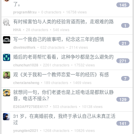
了。
145
programMrxu
• 0 characters • 16758 views
有时候害怕与人类的经验背道而驰，走艰难的路
1
HHA
• 28 characters • 546 views
​写一个我自己的故事吧，纪念这三年的感情
21
diveIntoWork
• 632 characters • 2114 views
婚后的老哥帮忙看看，这种争吵都是怎么避免的
271
chunchun1028
• 2261 characters • 17532 views
观《关于我和一个教师恋爱一年的经历》有感
7
chenxiansheng
• 189 characters • 1469 views
就想问一句，你们老婆也是上班电话是都默认静
音，电话不接么？
129
E263AFF275EE4117
• 503 characters • 10138 views
31 岁，在离婚前夜，我终于承认自己从未真正活
过
141
yeungtien2021
• 1268 characters • 10826 views