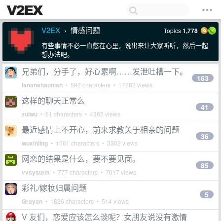
V2EX
情感问题
Topics
1,778
›
有些事情不必一直憋在心里，说出来让大家听听，然后一起
想办法吧。
兄弟们，分手了，好心累啊……发泄吐槽一下。
163
lananshaonian
• 592 characters • 17282 views
这样的聊天正常么
41
zuiwu
• 61 characters • 4365 views
最近感情上不开心，前来求教关于相亲的问题
36
wuxinling
• 1061 characters • 3302 views
网恋的结果是什么，要不要见面。
85
vvsystem
• 777 characters • 7017 views
彩礼/嫁妆归属问题
5
Grayan
• 1826 characters • 514 views
V 友们，恋爱应该怎么谈呢？女朋友说没有激情