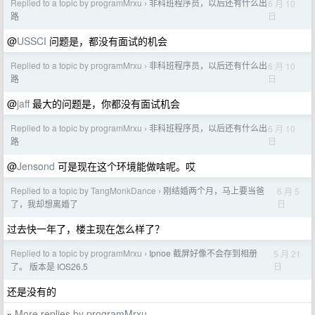
Replied to a topic by programMrxu
非科班程序员，以后还有什么出
6 月 10
›
日
路
@
USSCI
问题是，都没有面试的机会
Replied to a topic by programMrxu
非科班程序员，以后还有什么出
6 月 10
›
日
路
@
jaff
最大的问题是，你都没有面试机会
Replied to a topic by programMrxu
非科班程序员，以后还有什么出
6 月 10
›
日
路
@
Jensond
可是现在这个环境能做啥呢。哎
Replied to a topic by TangMonkDance
刚结婚两个月，马上要当爸
6 月 5
›
日
了，我却想离婚了
过去快一年了，楼主现在怎么样了？
Replied to a topic by programMrxu
Ipnoe 截屏好像不会存到相册
5 月 21
›
日
了。 版本是 IOS26.5
还是没有的
More replies by programMrxu
»