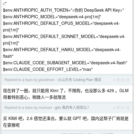
c
"
$env:ANTHROPIC_AUTH_TOKEN="<你的 DeepSeek API Key>"
$env:ANTHROPIC_MODEL="deepseek-v4-pro[1m]"
$env:ANTHROPIC_DEFAULT_OPUS_MODEL="deepseek-v4-
pro[1m]"
$env:ANTHROPIC_DEFAULT_SONNET_MODEL="deepseek-v4-
pro[1m]"
$env:ANTHROPIC_DEFAULT_HAIKU_MODEL="deepseek-v4-
flash"
$env:CLAUDE_CODE_SUBAGENT_MODEL="deepseek-v4-flash"
$env:CLAUDE_CODE_EFFORT_LEVEL="max"
Replied to a topic by ghostman
火山方舟 Coding Plan 慎买
4 月 23 日
›
现在转了一圈，就只能用 Kimi 了，不限购，也没那么多 429 。GLM
用着特别恶心，稍微人一多就限流
Replied to a topic by muhuan
glm 真的有人抢到么？
4 月 21 日
›
买 KIMI 吧，2.6 感觉还凑合。要么就 GPT 吧，国内这帮子厂商就是
在耍猴呢