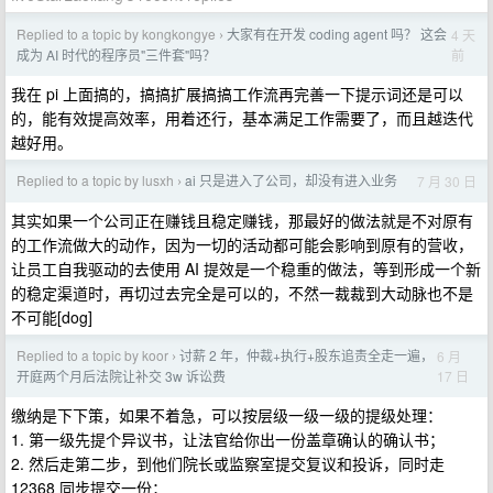
Replied to a topic by kongkongye
大家有在开发 coding agent 吗？ 这会
4 天
›
前
成为 AI 时代的程序员"三件套"吗？
我在 pi 上面搞的，搞搞扩展搞搞工作流再完善一下提示词还是可以
的，能有效提高效率，用着还行，基本满足工作需要了，而且越迭代
越好用。
Replied to a topic by lusxh
ai 只是进入了公司，却没有进入业务
7 月 30 日
›
其实如果一个公司正在赚钱且稳定赚钱，那最好的做法就是不对原有
的工作流做大的动作，因为一切的活动都可能会影响到原有的营收，
让员工自我驱动的去使用 AI 提效是一个稳重的做法，等到形成一个新
的稳定渠道时，再切过去完全是可以的，不然一裁裁到大动脉也不是
不可能[dog]
Replied to a topic by koor
讨薪 2 年，仲裁+执行+股东追责全走一遍，
6 月
›
17 日
开庭两个月后法院让补交 3w 诉讼费
缴纳是下下策，如果不着急，可以按层级一级一级的提级处理：
1. 第一级先提个异议书，让法官给你出一份盖章确认的确认书；
2. 然后走第二步，到他们院长或监察室提交复议和投诉，同时走
12368 同步提交一份；