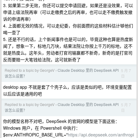
3. 如果第二步无效，你还可以提交申请回避，如果还是没效果，可以
申请上级法院再审（可以走缴费之后的再审，也可以走不缴费触发撤
诉的申请再审）
4. 上面都无效的情况，可以走纪委，你前面攒的这些材料估计够他们
喝一壶了
5. 还是不行的话，上个新闻事件也是可以的，毕竟这种也算是热度新
闻了，想象一下，标地几万块，结果法院让你按上千万的标地，这不
就是热度么。这年头，劳动者打官司输赢都不新奇，新奇的是打官司
反而要赔一大笔钱给法院，这可就新奇了
Replied to a topic by GeorgeV
Claude Desktop 里的 DeepSeek API
5 月 7
›
日
该怎么设置？
desktop app 不就是套了个壳子么，应该是类似的吧，环境变量配置
以后应该是通用的吧
Replied to a topic by GeorgeV
Claude Desktop 里的 DeepSeek API
5 月 7
›
日
该怎么设置？
你的模型名称不对吧，DeepSeek 的官网的模型是下面这些：
Windows 用户，在 Powershell 中执行：
$env:ANTHROPIC_BASE_URL="
https://api.deepseek.com/anthropi