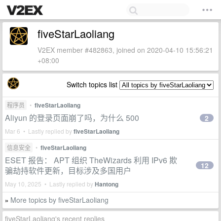
fiveStarLaoliang
V2EX member #482863, joined on 2020-04-10 15:56:21
+08:00
Switch topics list
程序员
•
fiveStarLaoliang
Aliyun 的登录页面崩了吗，为什么 500
2
Mar 6 • Lastly replied by
fiveStarLaoliang
信息安全
•
fiveStarLaoliang
ESET 报告： APT 组织 TheWizards 利用 IPv6 欺
12
骗劫持软件更新，目标涉及多国用户
May 10, 2025 • Lastly replied by
Hantong
More topics by fiveStarLaoliang
»
fiveStarLaoliang's recent replies