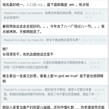
域名最好统一，
入口是.org
，最下面邮箱是 .win ，有点怪
Replied to a topic by kisshere
如果没有微信朋友圈，你还会
2024 年 8 月
›
19 日
出去旅游吗？
暑假带娃出去走走挺好的。。。今年去了八一广场过八一节。。。差
点被烤熟，手都晒脱皮了。
Replied to a topic by miaeLKK
拼车平摊油费还是停车费？
2024 年 7 月 26 日
›
她？
长得漂亮不，有机会跟她谈恋爱不
Replied to a topic by atuocn
汉语的非精确用词习惯是种思维上
2024 年 7
›
月 26 日
的病（汉字架构讨论贴引起的吐槽）
楼主拿出一张美元钞票，看看上面“in god we trust” 是不是也很碍眼
啊
Replied to a topic by ciyouwu
媳妇坐月子期间，娘家人打算过来看
2024 年
›
6 月 7
望，和媳妇商量招待细节的时候，我说了句不要在家里抽烟，激起了矛
日
盾。
跑别人家里当着产妇和婴儿抽烟，还叫作懂礼数……你老婆居然还能