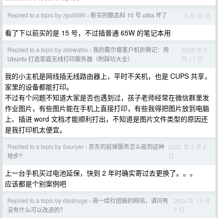
Replied to a topic by zyu0090
新买的酷态科 10 号 ultra 坏了
3 月 30 日
›
看了下以前买的是 15 号，不过插普通 65W 的笔记本用
Replied to a topic by zebwqfox
我的戴尔瘦客户机折腾记：用
2025 年 3
›
月 17 日
Ubuntu 打造家庭无线打印服务器（附踩坑大全）
我的小主机是网线插无线路由器上，平时不关机，也是 CUPS 共享，
家里的设备都能打印。
不过有个问题不知道大家是否也遇到过，孩子老师经常在微信群里发
作业图片，有些图片能在手机上直接打印，有些我得把图片放到电脑
上、插进 word 文档才能顺利打出，不知道是图片文件类型的原因还
是我打印机太便宜。
Replied to a topic by Sauryer
京东的延保服务怎么能到这种
2025 年 3 月 4
›
日
地步?
上一台手机买过电池延保，快到 2 年时确实寄过去更换了。。。
应该都是个别案例吧
Replied to a topic by daishuge
高一给社团搞的网站，请问有
2024 年 11 月
›
2 日
没有什么可以改进的？