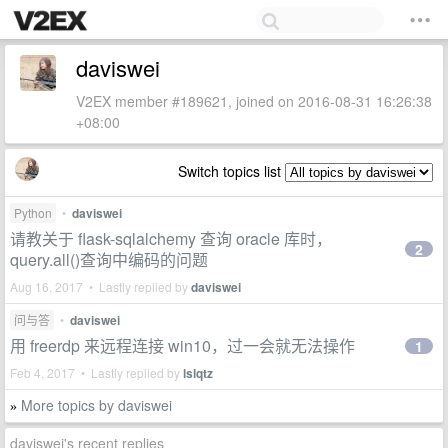
daviswei
V2EX member #189621, joined on 2016-08-31 16:26:38
+08:00
Switch topics list
Python
•
daviswei
请教关于 flask-sqlalchemy 查询 oracle 库时，
2
query.all()查询中编码的问题
Aug 16, 2017 • Lastly replied by
daviswei
问与答
•
daviswei
用 freerdp 来远程连接 win10，过一会就无法操作
1
Feb 4, 2017 • Lastly replied by
lslqtz
More topics by daviswei
»
daviswei's recent replies