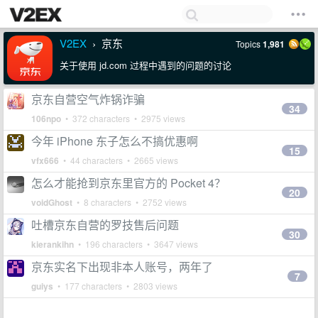
V2EX
京东
Topics
1,981
›
关于使用 jd.com 过程中遇到的问题的讨论
京东自营空气炸锅诈骗
34
106npo
• 372 characters • 2975 views
今年 iPhone 东子怎么不搞优惠啊
15
vfx666
• 44 characters • 2665 views
怎么才能抢到京东里官方的 Pocket 4？
20
voidGhost
• 8 characters • 2752 views
吐槽京东自营的罗技售后问题
30
kierankihn
• 196 characters • 3647 views
京东实名下出现非本人账号，两年了
7
guiys
• 177 characters • 2803 views