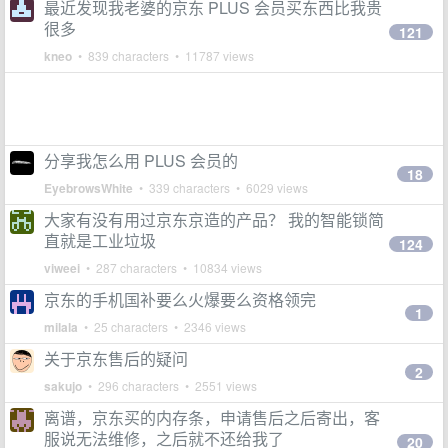
最近发现我老婆的京东 PLUS 会员买东西比我贵
很多
121
kneo
• 839 characters • 11787 views
分享我怎么用 PLUS 会员的
18
EyebrowsWhite
• 339 characters • 6029 views
大家有没有用过京东京造的产品？ 我的智能锁简
直就是工业垃圾
124
viweei
• 287 characters • 10834 views
京东的手机国补要么火爆要么资格领完
1
milala
• 25 characters • 2346 views
关于京东售后的疑问
2
sakujo
• 296 characters • 2551 views
离谱，京东买的内存条，申请售后之后寄出，客
服说无法维修，之后就不还给我了
20