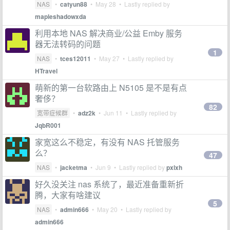
NAS
•
catyun88
•
May 28
• Lastly replied by
mapleshadowxda
利用本地 NAS 解决商业/公益 Emby 服务
器无法转码的问题
1
NAS
•
tces12011
•
May 27
• Lastly replied by
HTravel
萌新的第一台软路由上 N5105 是不是有点
奢侈？
82
宽带症候群
•
adz2k
•
Jun 11
• Lastly replied by
JqbR001
家宽这么不稳定，有没有 NAS 托管服务
么？
47
NAS
•
jacketma
•
Jun 9
• Lastly replied by
pxlxh
好久没关注 nas 系统了，最近准备重新折
腾，大家有啥建议
5
NAS
•
admin666
•
May 20
• Lastly replied by
admin666