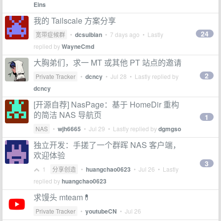
Eins
我的 Tailscale 方案分享
24
宽带症候群
•
dcsuibian
•
7 days ago
• Lastly
replied by
WayneCmd
大胸弟们，求一 MT 或其他 PT 站点的邀请
2
Private Tracker
•
dcncy
•
Jul 28
• Lastly replied by
dcncy
[开源自荐] NasPage：基于 HomeDir 重构
的简洁 NAS 导航页
1
NAS
•
wjh6665
•
Jul 29
• Lastly replied by
dgmgso
独立开发：手搓了一个群晖 NAS 客户端，
欢迎体验
3
1
分享创造
•
huangchao0623
•
Jul 26
• Lastly
replied by
huangchao0623
求馒头 mteam💊
Private Tracker
•
youtubeCN
•
Jul 26