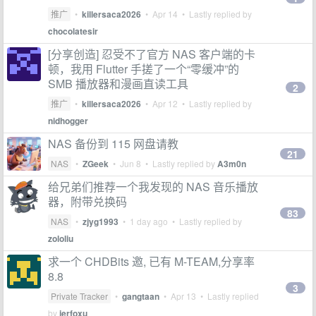
推广
•
killersaca2026
•
Apr 14
• Lastly replied by
chocolatesir
[分享创造] 忍受不了官方 NAS 客户端的卡
顿，我用 Flutter 手搓了一个“零缓冲”的
SMB 播放器和漫画直读工具
2
推广
•
killersaca2026
•
Apr 12
• Lastly replied by
nidhogger
NAS 备份到 115 网盘请教
21
NAS
•
ZGeek
•
Jun 8
• Lastly replied by
A3m0n
给兄弟们推荐一个我发现的 NAS 音乐播放
器，附带兑换码
83
NAS
•
zjyg1993
•
1 day ago
• Lastly replied by
zololiu
求一个 CHDBits 邀, 已有 M-TEAM,分享率
8.8
3
Private Tracker
•
gangtaan
•
Apr 13
• Lastly replied
by
jerfoxu