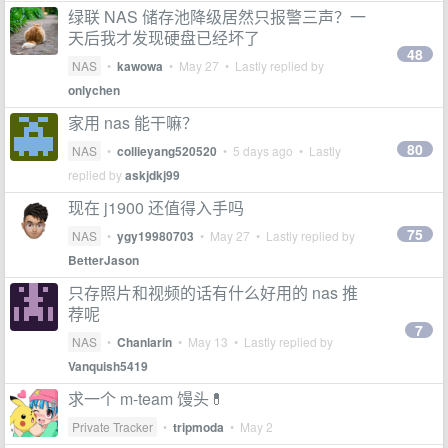
绿联 NAS 储存池降级居然只报警三声？一
天后我才发现硬盘已经坏了
48
NAS
•
kawowa
•
May 27
• Lastly replied by
onlychen
家用 nas 能干嘛？
80
NAS
•
collieyang520520
•
5 days ago
• Lastly
replied by
askjdkj99
现在 j1900 还值得入手吗
75
NAS
•
ygy19980703
•
May 27
• Lastly replied by
BetterJason
只存照片和视频的话有什么好用的 nas 推
荐呢
7
NAS
•
Chanlarin
•
May 13
• Lastly replied by
Vanquish5419
求一个 m-team 馒头💊
Private Tracker
•
tripmoda
•
May 2