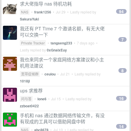
求大佬指导 nas 待机功耗
94
NAS
•
frank1256
•
Jul 29
• Lastly replied by
SakuraYuki
我还有 PT Time 7 个邀请名额，有无大佬
可以交换一下
7
Private Tracker
•
tangseng233
•
7 days ago
•
Lastly replied by
0xGnaixEuy
我也来同求一个家庭网络方案建议和小主
机用法建议
8
宽带症候群
•
ceuiou
•
Jul 21
• Lastly replied by
1018ji
ups 求推荐
16
问与答
•
lone6
•
Jul 15
• Lastly replied by
zzboat0422
手机和 nas 通过数据网络传输文件，有没
有现成的工具可以借助网盘中转
14
NAS
•
abc8678
•
Jul 10
• Lastly replied by