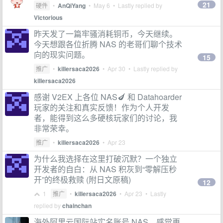
21
硬件
•
AnQiYang
•
May 6
• Lastly replied by
Victorious
昨天发了一篇牢骚消耗铜币，今天继续。
今天想跟各位折腾 NAS 的老哥们聊个技术
向的现实问题。
15
推广
•
killersaca2026
•
Apr 30
• Lastly replied by
killersaca2026
感谢 V2EX 上各位 NAS🍆 和 Datahoarder
玩家的关注和真实反馈！作为个人开发
者，能得到这么多硬核玩家们的讨论，我
非常荣幸。
推广
•
killersaca2026
•
Apr 23
为什么我选择在这里打破沉默？一个独立
开发者的自白：从 NAS 积灰到“零解压秒
开”的终极救赎 (附日文原稿)
12
1
推广
•
killersaca2026
•
Apr 23
• Lastly
replied by
chainchan
海外阿里云国际站实名账号 NAS，感觉更