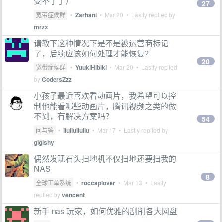
受不了了）
27
宽带症候群
•
Zarhani
•
Mar 20
• Lastly replied by
mrzx
请教下这种情况下是不是被运营商标记
了，后续应该如何处理才能恢复？
20
宽带症候群
•
YuukiHibiki
•
Mar 20
• Lastly replied
by
CodersZzz
小孩子最近喜欢看动画片，我希望可以控
制他能看哪些动画片，腾讯视频之类的做
不到，有解决方案吗？
54
问与答
•
liuliuliuliu
•
Mar 17
• Lastly replied by
gigishy
偶然发现石头扫地机不仅扫地还要扫我的
NAS
8
全球工单系统
•
roccaplover
•
Mar 13
• Lastly
replied by
vencent
新手 nas 玩家，如何优雅的刮削各大网盘