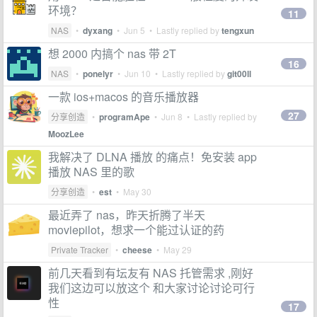
环境？
11
NAS
•
dyxang
•
Jun 5
• Lastly replied by
tengxun
想 2000 内搞个 nas 带 2T
16
NAS
•
ponelyr
•
Jun 10
• Lastly replied by
git00ll
一款 ios+macos 的音乐播放器
27
分享创造
•
programApe
•
Jun 8
• Lastly replied by
MoozLee
我解决了 DLNA 播放 的痛点！免安装 app
播放 NAS 里的歌
分享创造
•
est
•
May 30
最近弄了 nas，昨天折腾了半天
moviepilot，想求一个能过认证的药
Private Tracker
•
cheese
•
May 29
前几天看到有坛友有 NAS 托管需求 ,刚好
我们这边可以放这个 和大家讨论讨论可行
性
17