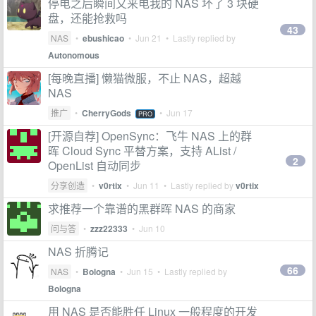
停电之后瞬间又来电我的 NAS 坏了 3 块硬
盘，还能抢救吗
43
NAS
•
ebushicao
•
Jun 21
• Lastly replied by
Autonomous
[每晚直播] 懒猫微服，不止 NAS，超越
NAS
推广
•
CherryGods
•
Jun 17
PRO
[开源自荐] OpenSync：飞牛 NAS 上的群
晖 Cloud Sync 平替方案，支持 AList /
2
OpenList 自动同步
分享创造
•
v0rtix
•
Jun 11
• Lastly replied by
v0rtix
求推荐一个靠谱的黑群晖 NAS 的商家
问与答
•
zzz22333
•
Jun 10
NAS 折腾记
66
NAS
•
Bologna
•
Jun 15
• Lastly replied by
Bologna
用 NAS 是否能胜任 Linux 一般程度的开发