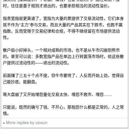
时，往往是基于规则才退出的，也要承担相当的流动性溢价。
指责宽指就更离谱了，宽指为大量的票提供了交易流动性，它们本身
就不作为“主力”参与交易，而且大量的产品其实在下跌市，也跑不赢
指数，反而受限于交易纪律和合规，不得不继续留在市场提供流动
性。
散户船小好掉头，一个相对成熟的市场，也不是从牛市闪崩到熊市
的。甚至可以说：多数宽指产品在单边上行转震荡市场时，给这些散
户提供过流动性的——退出的流动性。
前面赚了三五十个点不提，但牛市要垮了，人反而开始上劲，觉得自
己能抄底、能翻盘。
等大盘崩了又开始埋怨量化交易太快、埋怨不救市、埋怨……
只能说，既然的确亏了钱、不开心，那抱怨什么都是正常的，人之常
情。
More replies by uiosun
»