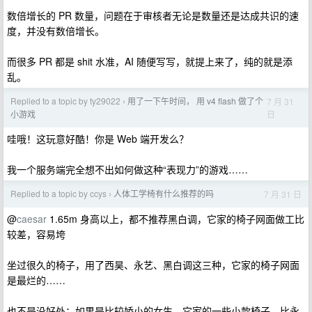
数倍增长的 PR 数量，问题在于审核者无论是数量还是达成共识的速
度，并没有数倍增长。
而很多 PR 都是 shit 水准，AI 随便写写，就提上来了，纯的就是添
乱。
Replied to a topic by ty29022
用了一下午时间， 用 v4 flash 做了个
7 月 31
›
日
小游戏
哇哦！这玩意好酷！你是 Web 端开发么？
我一个服务端完全想不出如何做这种“表现力”的游戏……
Replied to a topic by ccys
人体工学椅有什么推荐的吗
7 月 31 日
›
@
caesar
1.65m 身高以上，都不推荐黑白调，它家的椅子网面做工比
较差，容易垮
坐过很久的椅子，用了西昊、永艺、黑白调这三种，它家的椅子网面
是最烂的……
也不是没好处：如果是比较娇小的女生，它家的一些小款椅子，比永