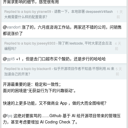
齐需求影响的细节，感觉很有用
Replied to a topic by yiranw09
请教一下，本地部署 deepseekV4flash
1 天
›
前
大概需要什么样的配置需求？
@
vandort
涨了的，六月底咨询工作站，两家还不错的公司，问销售
都说涨价了
Replied to a topic by joeeey9303
除了刷 leetcode, 平时大家还会古法
4 天
›
前
编程吗？
@
gpt5
+1 ，但是去门口超市买个酸奶，还是步行的哈哈哈
Replied to a topic by blackantt
似乎开源项目作者不知道/不想利用 AI 来
5 天
›
前
加速自己的开发？
开源最重要的是：稳定和一致性；
面对的困境是“无获益行为下的兴趣驱动”。
快速的上更多功能，又不做商业 App ，做的大而全图啥呢？
@
fyq
这绝对要挨骂的……Github 基于 AI 给开源项目带来的管理压
力，甚至考虑要增加 AI Coding Check 了。