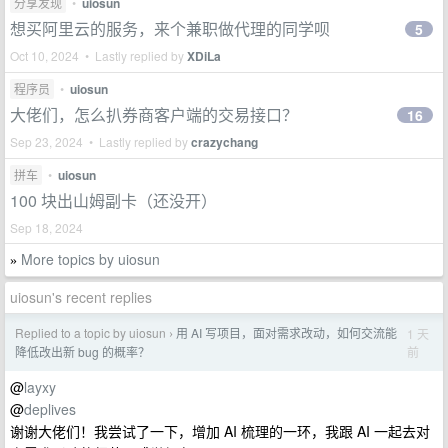
分享发现
•
uiosun
想买阿里云的服务，来个兼职做代理的同学呗
5
Oct 10, 2024 • Lastly replied by
XDiLa
程序员
•
uiosun
大佬们，怎么扒券商客户端的交易接口？
16
Sep 23, 2024 • Lastly replied by
crazychang
拼车
•
uiosun
100 块出山姆副卡（还没开）
Sep 18, 2024
More topics by uiosun
»
uiosun's recent replies
Replied to a topic by uiosun
用 AI 写项目，面对需求改动，如何交流能
1 天
›
前
降低改出新 bug 的概率？
@
layxy
@
deplives
谢谢大佬们！我尝试了一下，增加 AI 梳理的一环，我跟 AI 一起去对