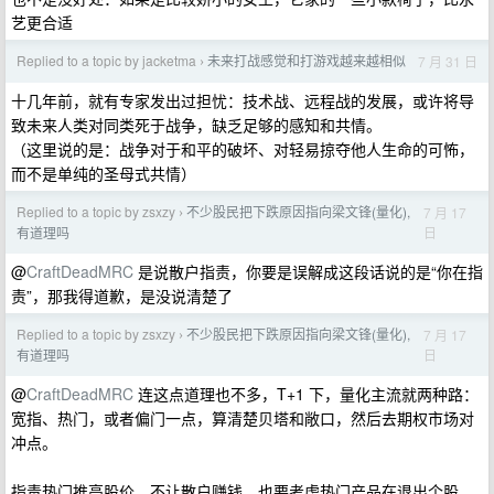
艺更合适
Replied to a topic by jacketma
未来打战感觉和打游戏越来越相似
7 月 31 日
›
十几年前，就有专家发出过担忧：技术战、远程战的发展，或许将导
致未来人类对同类死于战争，缺乏足够的感知和共情。
（这里说的是：战争对于和平的破坏、对轻易掠夺他人生命的可怖，
而不是单纯的圣母式共情）
Replied to a topic by zsxzy
不少股民把下跌原因指向梁文锋(量化),
7 月 17
›
日
有道理吗
@
CraftDeadMRC
是说散户指责，你要是误解成这段话说的是“你在指
责”，那我得道歉，是没说清楚了
Replied to a topic by zsxzy
不少股民把下跌原因指向梁文锋(量化),
7 月 17
›
日
有道理吗
@
CraftDeadMRC
连这点道理也不多，T+1 下，量化主流就两种路：
宽指、热门，或者偏门一点，算清楚贝塔和敞口，然后去期权市场对
冲点。
指责热门推高股价，不让散户赚钱，也要考虑热门产品在退出个股