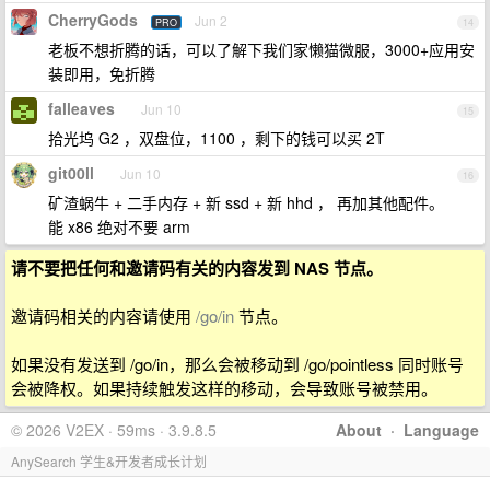
CherryGods
Jun 2
PRO
14
老板不想折腾的话，可以了解下我们家懒猫微服，3000+应用安
装即用，免折腾
falleaves
Jun 10
15
拾光坞 G2 ，双盘位，1100 ，剩下的钱可以买 2T
git00ll
Jun 10
16
矿渣蜗牛 + 二手内存 + 新 ssd + 新 hhd ， 再加其他配件。
能 x86 绝对不要 arm
请不要把任何和邀请码有关的内容发到 NAS 节点。
邀请码相关的内容请使用
/go/in
节点。
如果没有发送到 /go/in，那么会被移动到 /go/pointless 同时账号
会被降权。如果持续触发这样的移动，会导致账号被禁用。
© 2026 V2EX · 59ms · 3.9.8.5
About
·
Language
AnySearch 学生&开发者成长计划