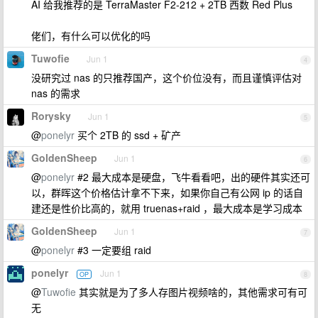
AI 给我推荐的是 TerraMaster F2-212 + 2TB 西数 Red Plus
佬们，有什么可以优化的吗
Tuwofie
Jun 1
4
没研究过 nas 的只推荐国产，这个价位没有，而且谨慎评估对
nas 的需求
Rorysky
Jun 1
5
@
ponelyr
买个 2TB 的 ssd + 矿产
GoldenSheep
Jun 1
6
@
ponelyr
#2 最大成本是硬盘，飞牛看看吧，出的硬件其实还可
以，群晖这个价格估计拿不下来，如果你自己有公网 ip 的话自
建还是性价比高的，就用 truenas+raid ，最大成本是学习成本
GoldenSheep
Jun 1
7
@
ponelyr
#3 一定要组 raid
ponelyr
Jun 1
OP
8
@
Tuwofie
其实就是为了多人存图片视频啥的，其他需求可有可
无