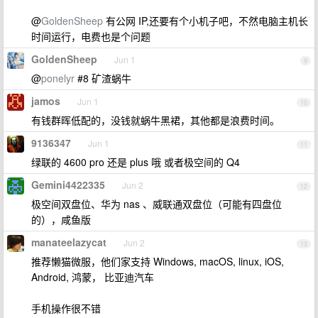
@
GoldenSheep
有公网 IP,还要有个小机子吧，不然电脑主机长
时间运行，电费也是个问题
GoldenSheep
Jun 1
9
@
ponelyr
#8 矿渣蜗牛
jamos
Jun 1
10
有钱群晖低配的，没钱就蜗牛黑裙，其他都是浪费时间。
9136347
Jun 1
11
绿联的 4600 pro 还是 plus 哦 或者极空间的 Q4
Gemini4422335
Jun 2
12
极空间双盘位、华为 nas 、威联通双盘位（可能有四盘位
的），咸鱼版
manateelazycat
Jun 2
13
推荐懒猫微服，他们家支持 Windows, macOS, linux, iOS,
Android, 鸿蒙， 比亚迪汽车
手机操作很不错