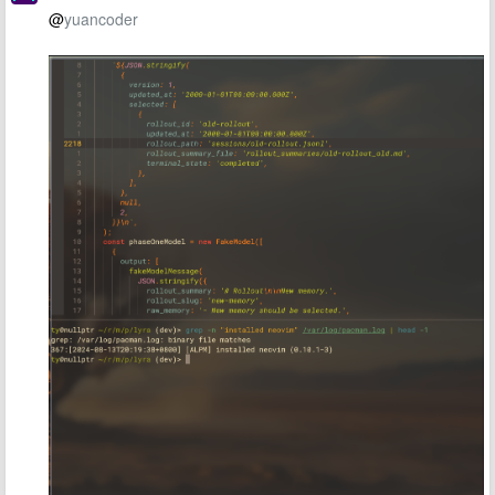
@
yuancoder