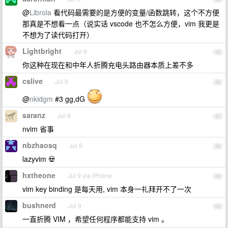
@
Librola
看代码最需要的是方便的变量/函数跳转，这个不方便
那真是不想看一点（说实话 vscode 也不怎么方便，vim 我更是
不想为了读代码打开）
Lightbright
Jul 9
45
你这种在现在和中年人折腾充电头路由器本质上差不多
cslive
Jul 9
46
@
nkidgm
#3 gg,dG
saranz
Jul 9
47
nvim 省事
nbzhaosq
Jul 9
48
lazyvim 💀
hxtheone
Jul 9 via iPhone
49
vim key binding 是每天用, vim 本身一礼拜开不了一次
bushnerd
Jul 9
50
一直折腾 VIM ，希望任何程序都能支持 vim 。