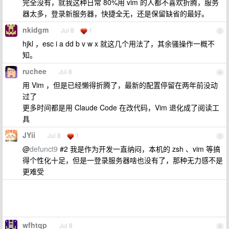
完全没有，就我这种日常 80%用 vim 的人都不喜欢折腾，服务
器太多，登录新服务器，快捷全无，还是保留缺省的最好。
nkidgm
Jul 8
1
3
hjkl ，esc i a dd b v w x 就这几个用法了，其余骚操作一概不
知。
ruchee
Jul 8
4
用 Vim ，但是已经懒得折腾了，最新的配置停留在两年前没动
过了
更多时间都是用 Claude Code 在改代码，Vim 退化成了阅读工
具
JYii
Jul 8
1
5
@
defunct9
#2 我是作为开发一直纳闷，本机的 zsh 、vim 等搞
得个性化十足，但是一登录服务器啥也没有了，那种无力感不是
更难受
wfhtqp
Jul 8
6