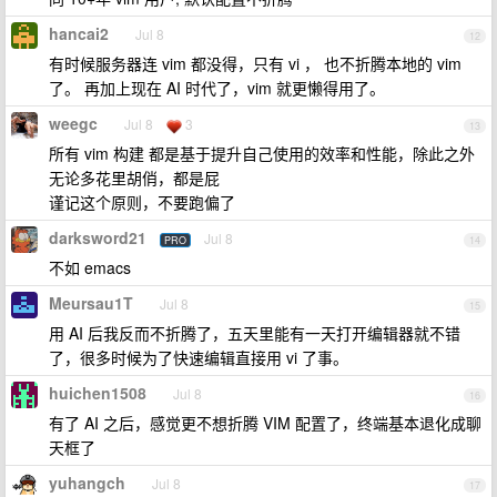
hancai2
Jul 8
12
有时候服务器连 vim 都没得，只有 vi ， 也不折腾本地的 vim
了。 再加上现在 AI 时代了，vim 就更懒得用了。
weegc
Jul 8
3
13
所有 vim 构建 都是基于提升自己使用的效率和性能，除此之外
无论多花里胡俏，都是屁
谨记这个原则，不要跑偏了
darksword21
Jul 8
PRO
14
不如 emacs
Meursau1T
Jul 8
15
用 AI 后我反而不折腾了，五天里能有一天打开编辑器就不错
了，很多时候为了快速编辑直接用 vi 了事。
huichen1508
Jul 8
16
有了 AI 之后，感觉更不想折腾 VIM 配置了，终端基本退化成聊
天框了
yuhangch
Jul 8
17