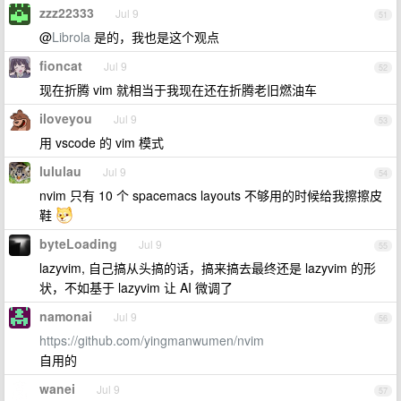
zzz22333
Jul 9
51
@
Librola
是的，我也是这个观点
fioncat
Jul 9
52
现在折腾 vim 就相当于我现在还在折腾老旧燃油车
iloveyou
Jul 9
53
用 vscode 的 vim 模式
lululau
Jul 9
54
nvim 只有 10 个 spacemacs layouts 不够用的时候给我擦擦皮
鞋
byteLoading
Jul 9
55
lazyvim, 自己搞从头搞的话，搞来搞去最终还是 lazyvim 的形
状，不如基于 lazyvim 让 AI 微调了
namonai
Jul 9
56
https://github.com/yingmanwumen/nvim
自用的
wanei
Jul 9
57