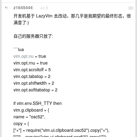
z1645444
Jul 8
21
开发机基于 LazyVim 去改动，那几乎是我期望的最终形态，很
满意了:)
自己的服务器只放了:
```lua
vim.opt.nu
= true
vim.opt.rnu = true
vim.opt.scrolloff = 5
vim.opt.tabstop = 2
vim.opt.shiftwidth = 2
vim.opt.softtabstop = 2
if vim.env.SSH_TTY then
vim.g.clipboard = {
name = "osc52",
copy = {
["+"] = require("vim.ui.clipboard.osc52").copy("+"),
["*"] = require("vim.ui.clipboard.osc52").copy("*"),