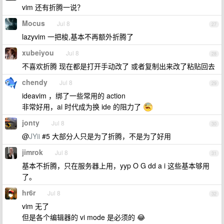
vim 还有折腾一说？
Mocus
Jul 8
27
lazyvim 一把梭,基本不再额外折腾了
xubeiyou
Jul 8
28
不喜欢折腾 现在都是打开手动改了 或者复制出来改了粘贴回去
chendy
Jul 8
29
ideavim ，绑了一些常用的 action
非常好用，ai 时代成为换 ide 的阻力了
jonty
Jul 8
30
@
JYii
#5 大部分人只是为了折腾，不是为了好用
jimrok
Jul 8
31
基本不折腾，只在服务器上用，yyp O G dd a i 这些基本够用
了。
hr6r
Jul 8
32
vim 无了
但是各个编辑器的 vi mode 是必须的 😂