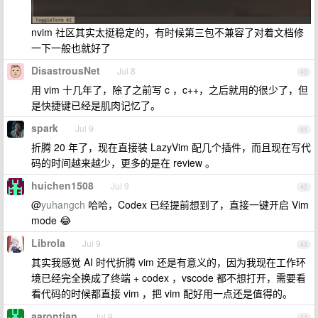
nvim 社区其实太挺稳定的，有时候第三包不兼容了对着文档修
一下一般也就好了
DisastrousNet
Jul 8
40
用 vim 十几年了，除了之前写 c ，c++，之后就用的很少了，但
是快捷键已经是肌肉记忆了。
spark
Jul 9
41
折腾 20 年了，现在直接装 LazyVim 配几个插件，而且现在写代
码的时间越来越少，更多的是在 review 。
huichen1508
Jul 9
42
@
yuhangch
哈哈，Codex 已经提前想到了，直接一键开启 Vim
mode 😂
Librola
Jul 9
43
其实我感觉 AI 时代折腾 vim 还是有意义的，因为我现在工作环
境已经完全换成了终端 + codex ，vscode 都不想打开，需要看
看代码的时候都直接 vim ，把 vim 配好用一点还是值得的。
aarontian
Jul 9
44