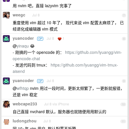
用 nvim 吧，直接 lazyvim 完事了
weegc
Jul 8
7
重度使用 vim 超过 10 年了， 现代来说 vim 配置太麻烦了， 已
经退化成编辑器 vim 模式
yuancoder
Jul 8
1
OP
8
@
yinaqu
😂
- 刚搞的一个 opencode 的：
https://github.com/lyuangg/vim-
opencode-chat
- 发送代码到 tmux：
https://github.com/lyuangg/vim-tmux-
aisend
yuancoder
Jul 8
OP
9
@
wfhtqp
nvim 用过一段时间，更新太频繁了，一更新就报错，
还是 vim 稳定
webcape233
Jul 8 via iPhone
10
自己直接 nvchard 默认，服务器也就随便用用默认的
ludongzhou
Jul 8
11
同 10+年 vim 用户, 默认配置不折腾