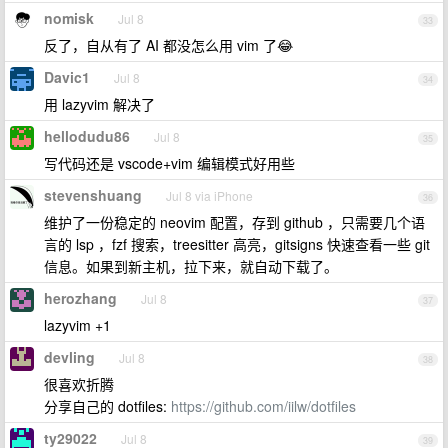
nomisk
Jul 8
33
反了，自从有了 AI 都没怎么用 vim 了😂
Davic1
Jul 8
34
用 lazyvim 解决了
hellodudu86
Jul 8
35
写代码还是 vscode+vim 编辑模式好用些
stevenshuang
Jul 8 via iPhone
36
维护了一份稳定的 neovim 配置，存到 github ，只需要几个语
言的 lsp ，fzf 搜索，treesitter 高亮，gitsigns 快速查看一些 git
信息。如果到新主机，拉下来，就自动下载了。
herozhang
Jul 8
37
lazyvim +1
devling
Jul 8
38
很喜欢折腾
分享自己的 dotfiles:
https://github.com/iilw/dotfiles
ty29022
Jul 8
39