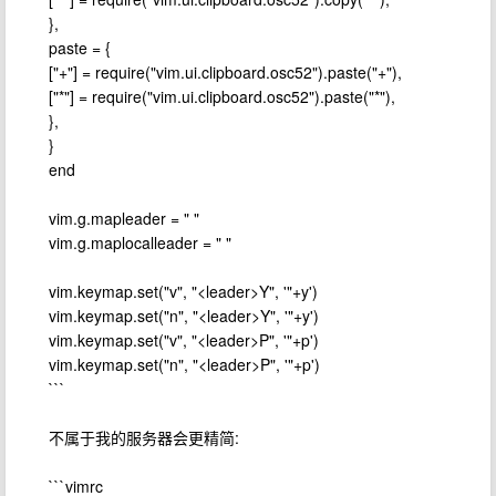
},
paste = {
["+"] = require("vim.ui.clipboard.osc52").paste("+"),
["*"] = require("vim.ui.clipboard.osc52").paste("*"),
},
}
end
vim.g.mapleader = " "
vim.g.maplocalleader = " "
vim.keymap.set("v", "<leader>Y", '"+y')
vim.keymap.set("n", "<leader>Y", '"+y')
vim.keymap.set("v", "<leader>P", '"+p')
vim.keymap.set("n", "<leader>P", '"+p')
```
不属于我的服务器会更精简:
```vimrc