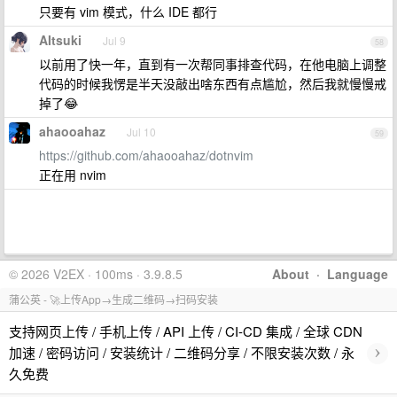
只要有 vim 模式，什么 IDE 都行
AItsuki
Jul 9
58
以前用了快一年，直到有一次帮同事排查代码，在他电脑上调整
代码的时候我愣是半天没敲出啥东西有点尴尬，然后我就慢慢戒
掉了😂
ahaooahaz
Jul 10
59
https://github.com/ahaooahaz/dotnvim
正在用 nvim
© 2026 V2EX · 100ms · 3.9.8.5
About
·
Language
蒲公英 - 🚀上传App→生成二维码→扫码安装
支持网页上传 / 手机上传 / API 上传 / CI-CD 集成 / 全球 CDN
›
加速 / 密码访问 / 安装统计 / 二维码分享 / 不限安装次数 / 永
久免费