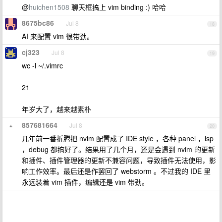
@
huichen1508
聊天框搞上 vim binding :) 哈哈
8675bc86
Jul 8
18
AI 来配置 vim 很带劲。
cj323
Jul 8
19
wc -l ~/.vimrc
21
年岁大了，越来越素朴
857681664
Jul 8
20
几年前一番折腾把 nvim 配置成了 IDE style ，各种 panel ，lsp
，debug 都搞好了。结果用了几个月，还是会遇到 nvim 的更新
和插件、插件管理器的更新不兼容问题，导致插件无法使用，影
响工作效率。最后还是作罢回了 webstorm 。不过我的 IDE 里
永远装着 vim 插件，编辑还是 vim 带劲。