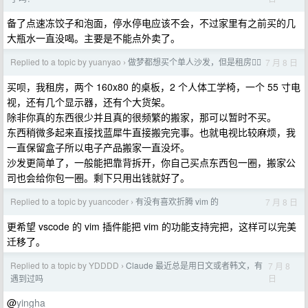
备了点速冻饺子和泡面，停水停电应该不会，不过家里有之前买的几
大瓶水一直没喝。主要是不能点外卖了。
Replied to a topic by yuanyao
做梦都想买个单人沙发，但是租房😮‍💨
7 月 8 日
›
买呗，我租房，两个 160x80 的桌板，2 个人体工学椅，一个 55 寸电
视，还有几个显示器，还有个大货架。
除非你真的东西很少并且真的很频繁的搬家，那可以暂时不买。
东西稍微多起来直接找蓝犀牛直接搬完完事。也就电视比较麻烦，我
一直保留盒子所以电子产品搬家一直没坏。
沙发更简单了，一般能把靠背拆开，你自己买点东西包一圈，搬家公
司也会给你包一圈。剩下只用出钱就好了。
Replied to a topic by yuancoder
有没有喜欢折腾 vim 的
7 月 8 日
›
更希望 vscode 的 vim 插件能把 vim 的功能支持完把，这样可以完美
迁移了。
Replied to a topic by YDDDD
Claude 最近总是用日文或者韩文，有
7 月 8
›
日
遇到过吗
@
yingha