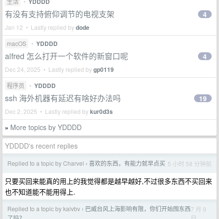
生活
•
YDDDD
有没有支持俯仰调节的电视支架
4
Jan 12 • Lastly replied by
dode
macOS
•
YDDDD
alfred 怎么打开一个软件的新窗口呢
4
Dec 24, 2025 • Lastly replied by
gp0119
程序员
•
YDDDD
ssh 海外机器有延迟有啥好办法吗
19
Dec 2, 2025 • Lastly replied by
kur0d3s
More topics by YDDDD
»
YDDDD's recent replies
Replied to a topic by Charvel
喜欢的东西，有能力就早点买
5 小时 58 分钟前
›
只要买回来能真的用上的我觉得都是越早越好,不过很多东西不买回来
也不知道能不能用得上.
Replied to a topic by kaivbv
巴威台风上海影响有限，你们开始囤东西
7 月 9
›
日
了吗？