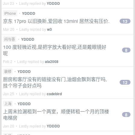
Jun 23 • Lastly replied by
YDDDD
iPhone
•
YDDDD
京东 17pro 以旧换新,爱回收 13mini 居然没有压价.
13
Mar 20 • Lastly replied by
w3
问与答
•
YDDDD
100 度轻微近视,是把字放大看好呢,还是戴眼镜好
8
呢
Feb 2 • Lastly replied by
ala2008
装修
•
YDDDD
厨房和客厅没有的链接没有门,油烟会飘到客厅吗,
12
挂个帘子会好点吗
Jan 25 • Lastly replied by
codebird
上海
•
YDDDD
上周末捡漏租到一个两室，顺便转租一个月的顶楼
8
电梯房
Jan 20 • Lastly replied by
YDDDD