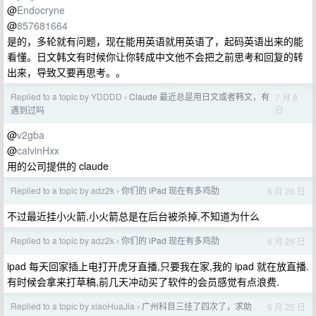
@
Endocryne
@
857681664
是的，多轮就有问题，现在能用英语就用英语了，起码英语出来的能
看懂。日文韩文有时候你让你转成中文他不会把之前思考和回复的转
出来，导致又要再思考。。
Replied to a topic by YDDDD
Claude 最近总是用日文或者韩文，有
7 月 8
›
日
遇到过吗
@
v2gba
@
calvinHxx
用的公司提供的 claude
Replied to a topic by adz2k
你们的 iPad 现在有多鸡肋
6 月 26 日
›
不过最近挂小火箭,小火箭总是在后台被杀掉,不知道为什么
Replied to a topic by adz2k
你们的 iPad 现在有多鸡肋
6 月 26 日
›
ipad 每天回家插上电打开虎牙直播,只要我在家,我的 ipad 就在放直播.
有时候会拿来打草稿,前几天冲动买了软件的会员感觉有点浪费.
Replied to a topic by xiaoHuaJia
广州科目三挂了四次了，求助
6 月 25 日
›