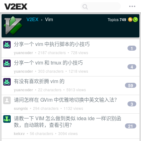
V2EX
Vim
Topics
749
›
分享一个 vim 中执行脚本的小技巧
1
yuancoder
• 2187 characters • 728 views
分享一个 vim 和 tmux 的小技巧
4
yuancoder
• 303 characters • 1218 views
有没有喜欢折腾 vim 的
59
yuancoder
• 22 characters • 5913 views
请问怎样在 GVim 中优雅地切换中英文输入法？
3
sungnix
• 294 characters • 1132 views
请教一下 VIM 怎么做到类似 idea ide 一样识别函
数，自动跳转，查看引用？
21
kekxv
• 56 characters • 3094 views