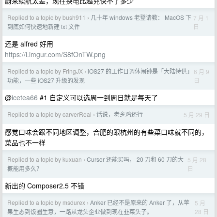
蔚来续航太差，现在换电比超充快不了多少
Replied to a topic by bush911
几十年 windows 老登请教： MacOS 下
7 月 1
›
日
到底如何快速地新建 txt 文件
还是 alfred 好用
https://i.imgur.com/S8fOnTW.png
Replied to a topic by FringJX
iOS27 的工作日调休闹钟是「大陆特供」
6 月 9
›
日
功能，一些 iOS27 升级的发现
@
icetea66
#1 自定义可以选周一到周日就是每天了
Replied to a topic by carverReal
话说，老乡鸡还行
5 月 29 日
›
感觉口味会跟不同地区调整，合肥的跟杭州的有些菜口味就不同的，
菜品也不一样
Replied to a topic by kuxuan
Cursor 还能买吗， 20 刀和 60 刀的大
5 月 28
›
日
概能用多久？
新出的 Composer2.5 不错
Replied to a topic by msdurex
Anker 已经不是原来的 Anker 了，从苹
5 月
›
28 日
果生态到饭圈生意，一路从龙头企业做到现在韭菜头子。