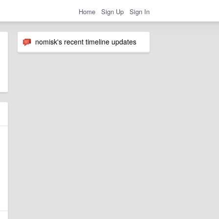
Home
Sign Up
Sign In
nomisk's recent timeline updates