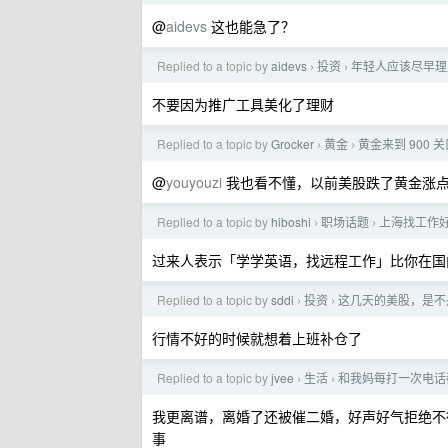
@
aidevs
这也能急了？
Replied to a topic by
aidevs
投资
年轻人应该尽早理
›
›
不要因为推广工具美化了理财
Replied to a topic by
Grocker
黄金
黄金来到 900
›
›
@
youyouzi
我也看不懂，以前美股跌了黄金涨点
Replied to a topic by
hiboshi
职场话题
上海找工作
›
›
过来人表示「学学英语，找远程工作」比你在国
Replied to a topic by
sddi
投资
这几天的美股，是不
›
›
行情不好的时候就想着上班补仓了
Replied to a topic by
jvee
生活
和我妈每打一次电话
›
›
我更离谱，离婚了还被催二婚，好声好气拒绝不
事