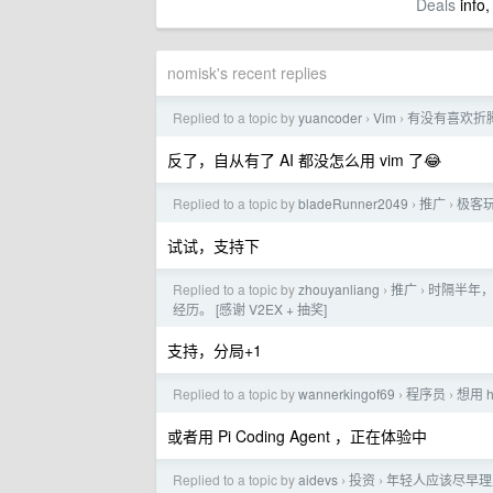
Deals
info,
nomisk's recent replies
Replied to a topic by
yuancoder
Vim
有没有喜欢折腾 
›
›
反了，自从有了 AI 都没怎么用 vim 了😂
Replied to a topic by
bladeRunner2049
推广
极客玩
›
›
试试，支持下
Replied to a topic by
zhouyanliang
推广
时隔半年，
›
›
经历。 [感谢 V2EX + 抽奖]
支持，分局+1
Replied to a topic by
wannerkingof69
程序员
想用 
›
›
或者用 Pi Coding Agent ，正在体验中
Replied to a topic by
aidevs
投资
年轻人应该尽早理
›
›