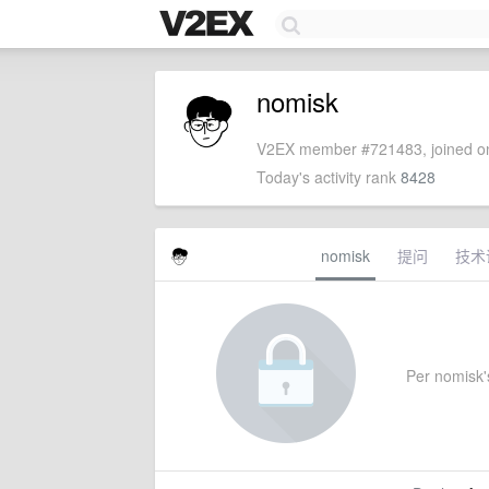
nomisk
V2EX member #721483, joined on
Today's activity rank
8428
nomisk
提问
技术
Per nomisk's