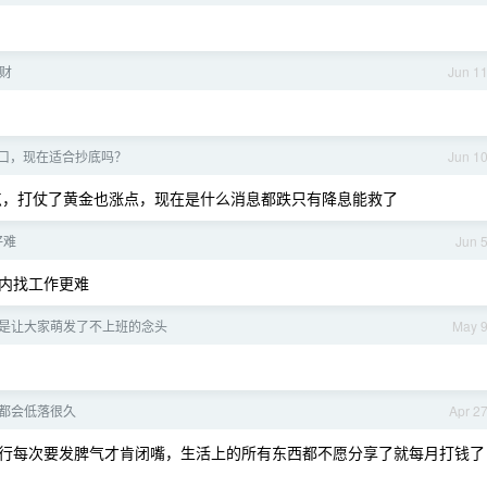
财
Jun 1
 关口，现在适合抄底吗？
Jun 1
，打仗了黄金也涨点，现在是什么消息都跌只有降息能救了
好难
Jun 
内找工作更难
是让大家萌发了不上班的念头
May 
都会低落很久
Apr 2
行每次要发脾气才肯闭嘴，生活上的所有东西都不愿分享了就每月打钱了