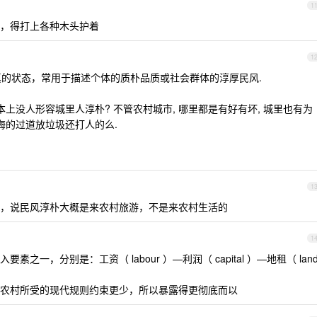
1
，得打上各种木头护着
1
本真的状态，常用于描述个体的质朴品质或社会群体的淳厚民风.
本上没人形容城里人淳朴? 不管农村城市, 哪里都是有好有坏, 城里也有为
海的过道放垃圾还打人的么.
1
，说民风淳朴大概是来农村旅游，不是来农村生活的
1
一，分别是：工资（ labour ）—利润（ capital ）—地租（ lan
农村所受的现代规则约束更少，所以暴露得更彻底而以