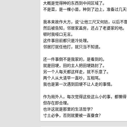
大概是觉得种的东西到中间区域了。
不是菜，是一棵小苗，种到了边上，准备过几天
我本来故作大方，说“让他三尺又何妨，以后不靠
然后被告知，邻居家盖房，还占了老婆家的地。
顿时我哑口无言。
这件事目前都只是冷处理。
邻居打就任他打，就只当不知道。
还一件事倒不是我家的，是看到的。
就是田埂，田的主人把田埂路封了。
另一个人每天都这样走，就不乐意了。
两个人从大清早一直吵，互相骂。
我也是第一次遇到田埂不让人走的事情。
作为局外人，每次觉得这些这么小的事，都懒得
但存在即合理。
也许这就是那里的生活哲学？
寸土必争，否则就要被一直蚕食？