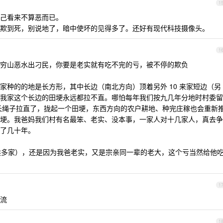
1
己看来不算恶而已。
欺到死，别说地了，暗中使坏的见得多了。还好有现代科技摄像头。
1
穷山恶水出刁民，你要是老实就有吃不完的亏，被不停的欺负
家种的的地是长方形，其中长边（南北方向）顶着另外 10 来家短边（另
我家这个长边的田埂永远都拉不直。哪怕每年我们按九几年分地时村委留
 的长绳子拉直了，拢起一个田埂，东西方向的农户耕地、种完庄稼也会重新
埂。我爸妈我们村有名最笨、老实、没本事，一家人对十几家人，真去争
了几十年。
家挨多家），还是因为我爸老实，又是宗亲同一辈的老大，这个亏当然给他
1
流
1