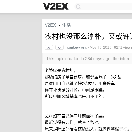
V2EX
生活
›
农村也没那么淳朴，又或许
canbewrong
·
Nov 15, 2025
· 8272 view
This topic created in 264 days ago, the info
老婆家是农村的，
那边的房子是自建房，和邻居隔了一米吧。
每家门口自己铺了块水泥地，用来停车。
停车坪也是分开的。中间是水渠。
所以中间区域基本也是用不了的。
丈母娘在自己停车坪前面种了菜。
最近觉得有异样，就查了监控。
原来是隔壁邻居看这边没人，就偷偷拿棍子打。