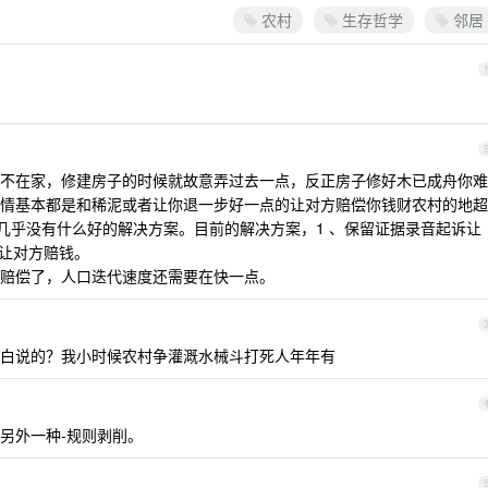
农村
生存哲学
邻居
不在家，修建房子的时候就故意弄过去一点，反正房子修好木已成舟你难
情基本都是和稀泥或者让你退一步好一点的让对方赔偿你钱财农村的地超
种事情几乎没有什么好的解决方案。目前的解决方案，1 、保留证据录音起诉让
、让对方赔钱。
赔偿了，人口迭代速度还需要在快一点。
白说的？我小时候农村争灌溉水械斗打死人年年有
另外一种-规则剥削。