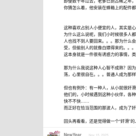
即便数十年过去，老爹已到古稀之年，
你猜怎么着，他安装在蜂箱上的配件都
这种喜欢占别人小便宜的人，其实是心
为什么这么说呢，我们小时候很多人都
人也找不到人要回来。。。那为什么会
受，但偷别人的就像白嫖得来的。。。
这本身就是一件很有诱惑力的事情，类
那为什么我说这种人心智不成熟？因为
荡，心里很自在。。。普通人成为那样
但也有例外：有一种人，从小就很奸滑
他们的，小时候遇到这种小伙伴，各种
快不不快……
而正好在恰当范围的那波人，成为了奸
回头再看看，还是觉得做一个“奸滑”的
NewYear
Nov 15, 2025