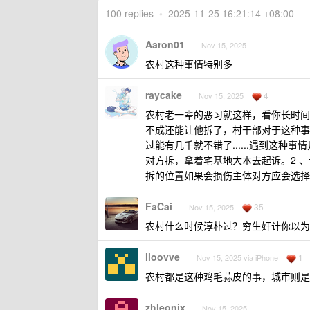
100 replies
•
2025-11-25 16:21:14 +08:00
Aaron01
Nov 15, 2025
农村这种事情特别多
raycake
4
Nov 15, 2025
农村老一辈的恶习就这样，看你长时间
不成还能让他拆了，村干部对于这种事
过能有几千就不错了......遇到这
对方拆，拿着宅基地大本去起诉。2 
拆的位置如果会损伤主体对方应会选择
FaCai
35
Nov 15, 2025
农村什么时候淳朴过？穷生奸计你以为
lloovve
1
Nov 15, 2025 via iPhone
农村都是这种鸡毛蒜皮的事，城市则是
zhleonix
Nov 15, 2025