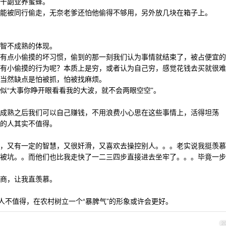
干副业养蜜蜂。
能被同行偷走，无奈老爹还怕他偷得不够用，另外放几块在箱子上。
智不成熟的体现。
有点小偷摸的坏习惯，偷到的那一刻我们认为事情就结束了，被占便宜的
有小偷摸的行为呢？本质上是穷，或者认为自己穷，感觉花钱去买就很难
当然缺点是怕被抓，怕被找麻烦。
似“大事你睁开眼看看我的大波，就不会两眼空空”。
成熟之后我们可以自己赚钱，不用浪费小心思在这些事情上，活得坦荡
的人其实不值得。
，又有一定的智慧，又很奸滑，又喜欢去操控别人。。。老实说我挺羡慕
被坑。。而他们也比我走快了一二三四步直接进去坐牢了。。。毕竟一步
商，让我直羡慕。
人不值得，在农村树立一个“暴脾气”的形象或许会更好。
2