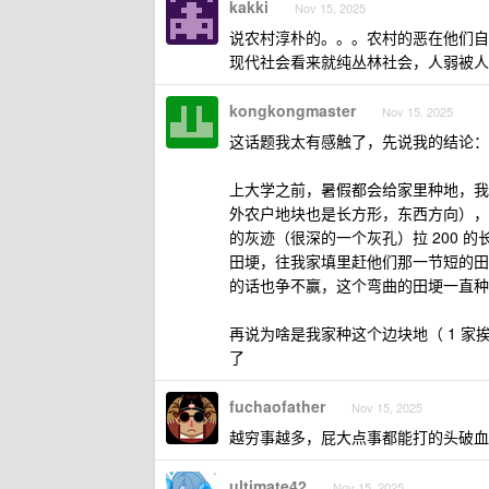
kakki
Nov 15, 2025
说农村淳朴的。。。农村的恶在他们自
现代社会看来就纯丛林社会，人弱被人
kongkongmaster
Nov 15, 2025
这话题我太有感触了，先说我的结论：
上大学之前，暑假都会给家里种地，我
外农户地块也是长方形，东西方向），
的灰迹（很深的一个灰孔）拉 200
田埂，往我家填里赶他们那一节短的田
的话也争不赢，这个弯曲的田埂一直种
再说为啥是我家种这个边块地（ 1 
了
fuchaofather
Nov 15, 2025
越穷事越多，屁大点事都能打的头破血
ultimate42
Nov 15, 2025