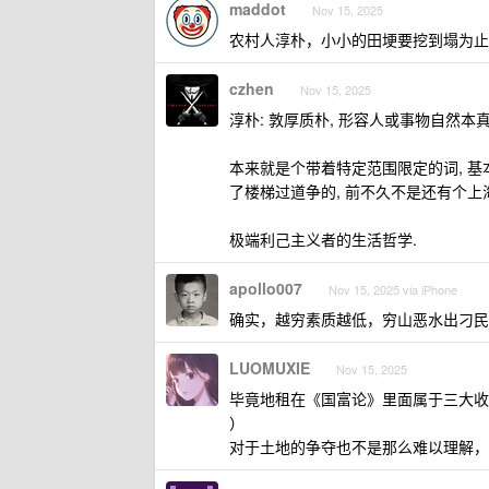
maddot
Nov 15, 2025
农村人淳朴，小小的田埂要挖到塌为止
czhen
Nov 15, 2025
淳朴: 敦厚质朴, 形容人或事物自然
本来就是个带着特定范围限定的词, 基
了楼梯过道争的, 前不久不是还有个上
极端利己主义者的生活哲学.
apollo007
Nov 15, 2025 via iPhone
确实，越穷素质越低，穷山恶水出刁民
LUOMUXIE
Nov 15, 2025
毕竟地租在《国富论》里面属于三大收入要素之
）
对于土地的争夺也不是那么难以理解，