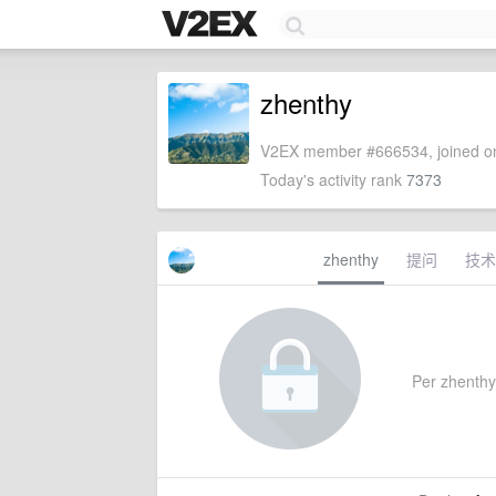
zhenthy
V2EX member #666534, joined on
Today's activity rank
7373
zhenthy
提问
技术
Per zhenthy'