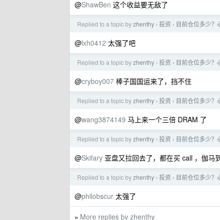
@
ShawBen
这个收益要无敌了
Replied to a topic by
zhenthy
投资
目前仓位多少？
›
›
@
lxh0412
太强了吧
Replied to a topic by
zhenthy
投资
目前仓位多少？
›
›
@
cryboy007
棒子国国运来了，挡不住
Replied to a topic by
zhenthy
投资
目前仓位多少？
›
›
@
wang3874149
马上来一个三倍 DRAM 了
Replied to a topic by
zhenthy
投资
目前仓位多少？
›
›
@
Skifary
亚盘又拉回去了，都在买 call ，伽马
Replied to a topic by
zhenthy
投资
目前仓位多少？
›
›
@
philobscur
太强了
More replies by zhenthy
»