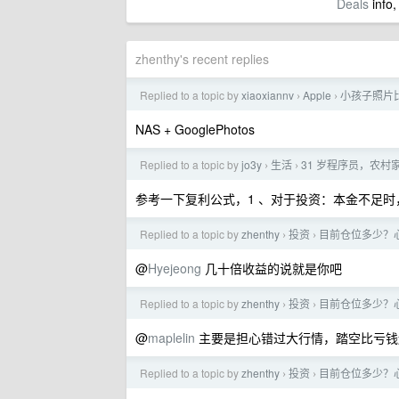
Deals
info,
zhenthy's recent replies
Replied to a topic by
xiaoxiannv
Apple
小孩子照片比
›
›
NAS + GooglePhotos
Replied to a topic by
jo3y
生活
31 岁程序员，农
›
›
参考一下复利公式，1 、对于投资：本金不足时，
Replied to a topic by
zhenthy
投资
目前仓位多少？
›
›
@
Hyejeong
几十倍收益的说就是你吧
Replied to a topic by
zhenthy
投资
目前仓位多少？
›
›
@
maplelin
主要是担心错过大行情，踏空比亏钱
Replied to a topic by
zhenthy
投资
目前仓位多少？
›
›