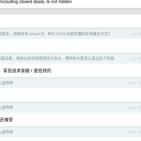
 including closed deals, is not hidden
较多，目前存在 icloud 2t，有什么什么比较优雅的实体备份方式？
Jul 2
村家庭出身，有娃以后突然感觉压力巨大，想听听大家怎么走过这个阶段
Jul 1
盲目追求金融 r 是低效的
心态咋样
May 1
心态咋样
May 1
还难受
心态咋样
May 1