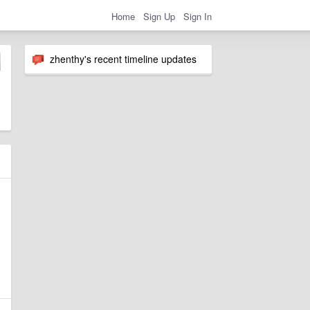
Home
Sign Up
Sign In
zhenthy's recent timeline updates