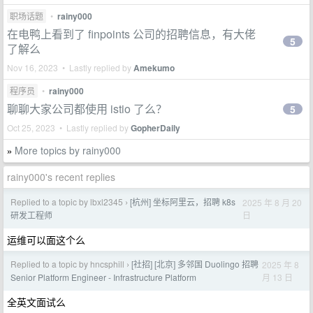
职场话题
•
rainy000
在电鸭上看到了 finpoints 公司的招聘信息，有大佬
5
了解么
Nov 16, 2023 • Lastly replied by
Amekumo
程序员
•
rainy000
聊聊大家公司都使用 istio 了么？
5
Oct 25, 2023 • Lastly replied by
GopherDaily
More topics by rainy000
»
rainy000's recent replies
Replied to a topic by lbxl2345
[杭州] 坐标阿里云，招聘 k8s
2025 年 8 月 20
›
日
研发工程师
运维可以面这个么
Replied to a topic by hncsphill
[社招] [北京] 多邻国 Duolingo 招聘
2025 年 8
›
月 13 日
Senior Platform Engineer - Infrastructure Platform
全英文面试么