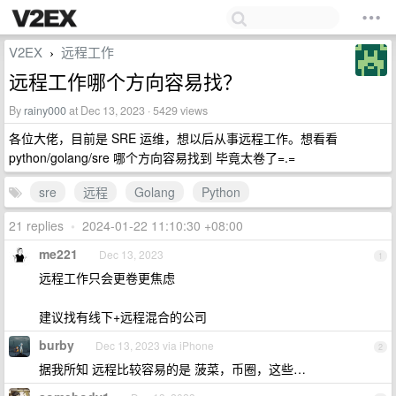
V2EX
远程工作
›
远程工作哪个方向容易找？
By
rainy000
at Dec 13, 2023 · 5429 views
各位大佬，目前是 SRE 运维，想以后从事远程工作。想看看
python/golang/sre 哪个方向容易找到 毕竟太卷了=.=
sre
远程
Golang
Python
21 replies
•
2024-01-22 11:10:30 +08:00
me221
Dec 13, 2023
1
远程工作只会更卷更焦虑
建议找有线下+远程混合的公司
burby
Dec 13, 2023 via iPhone
2
据我所知 远程比较容易的是 菠菜，币圈，这些…