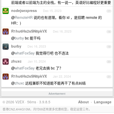
前端或者以前端为主的全栈，有一说一，英语好比编程好更重要
nodejsexpress
Dec 15, 2023
17
@
RemoteHR
说的也有道理。看你 id ，是招聘 remote 的
HR：)
R1hu6Hs2sSN8pkVX
Dec 16, 2023
18
@
burby
bc 能干吗
burby
Dec 16, 2023
19
@
whatFoxSay
我觉得行吧 也不违法
zhuxc
Jan 10, 2024
20
@
whatFoxSay
老兄去搞 bc 了？
R1hu6Hs2sSN8pkVX
Jan 22, 2024
21
@
zhuxc
远程兼职不知道能不能再干了有点纠结
Advertisement
© 2026 V2EX · 56ms · 3.9.8.5
About
·
Language
香港CN2,4H4G10M，月付69还有更多优惠机型，稳定运营三年。