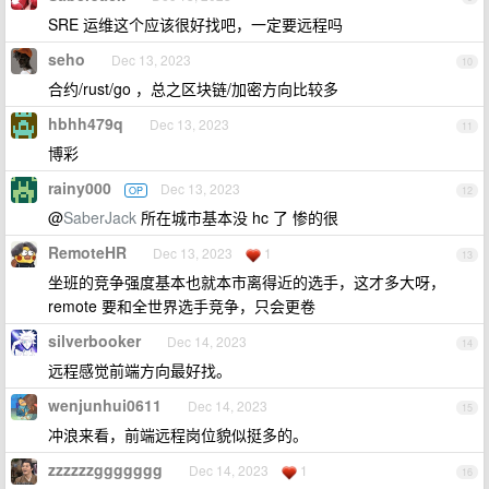
SRE 运维这个应该很好找吧，一定要远程吗
seho
Dec 13, 2023
10
合约/rust/go ，总之区块链/加密方向比较多
hbhh479q
Dec 13, 2023
11
博彩
rainy000
Dec 13, 2023
OP
12
@
SaberJack
所在城市基本没 hc 了 惨的很
RemoteHR
Dec 13, 2023
1
13
坐班的竞争强度基本也就本市离得近的选手，这才多大呀，
remote 要和全世界选手竞争，只会更卷
silverbooker
Dec 14, 2023
14
远程感觉前端方向最好找。
wenjunhui0611
Dec 14, 2023
15
冲浪来看，前端远程岗位貌似挺多的。
zzzzzzggggggg
Dec 14, 2023
1
16