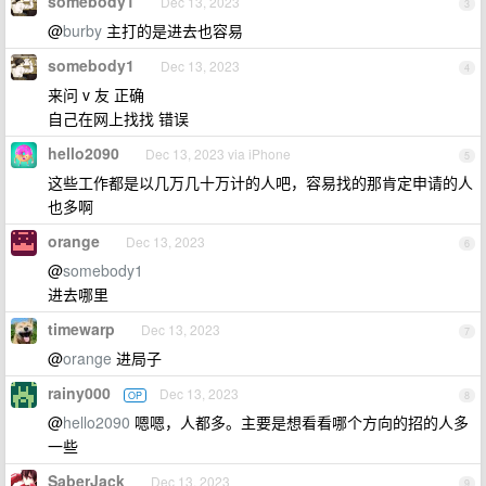
somebody1
Dec 13, 2023
3
@
burby
主打的是进去也容易
somebody1
Dec 13, 2023
4
来问 v 友 正确
自己在网上找找 错误
hello2090
Dec 13, 2023 via iPhone
5
这些工作都是以几万几十万计的人吧，容易找的那肯定申请的人
也多啊
orange
Dec 13, 2023
6
@
somebody1
进去哪里
timewarp
Dec 13, 2023
7
@
orange
进局子
rainy000
Dec 13, 2023
OP
8
@
hello2090
嗯嗯，人都多。主要是想看看哪个方向的招的人多
一些
SaberJack
Dec 13, 2023
9