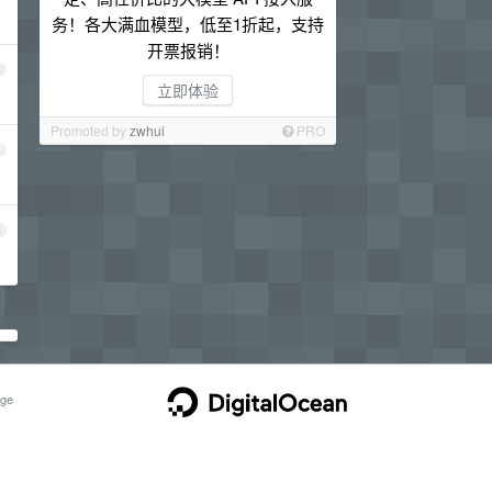
务！各大满血模型，低至1折起，支持
开票报销！
3
立即体验
Promoted by
zwhui
PRO
4
5
ge