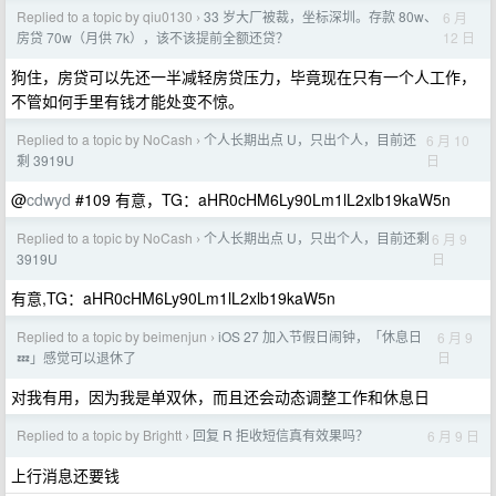
Replied to a topic by qiu0130
33 岁大厂被裁，坐标深圳。存款 80w、
6 月
›
12 日
房贷 70w（月供 7k），该不该提前全额还贷？
狗住，房贷可以先还一半减轻房贷压力，毕竟现在只有一个人工作，
不管如何手里有钱才能处变不惊。
Replied to a topic by NoCash
个人长期出点 U，只出个人，目前还
6 月 10
›
日
剩 3919U
@
cdwyd
#109 有意，TG：aHR0cHM6Ly90Lm1lL2xlb19kaW5n
Replied to a topic by NoCash
个人长期出点 U，只出个人，目前还剩
6 月 9
›
日
3919U
有意,TG：aHR0cHM6Ly90Lm1lL2xlb19kaW5n
Replied to a topic by beimenjun
iOS 27 加入节假日闹钟，「休息日
6 月 9
›
日
💤」感觉可以退休了
对我有用，因为我是单双休，而且还会动态调整工作和休息日
Replied to a topic by Brightt
回复 R 拒收短信真有效果吗？
6 月 9 日
›
上行消息还要钱