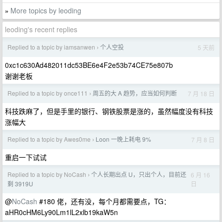
More topics by leoding
»
leoding's recent replies
Replied to a topic by iamsanwen
个人空投
5 天前
›
0xc1c630Ad482011dc53BE6e4F2e53b74CE75e807b
谢谢老板
Replied to a topic by once111
周五的大 A 趋势，应当如何判断
7 月 18 日
›
科技跌麻了，但是手里的银行、钢铁股票是涨的，虽然幅度没有科技
涨幅大
Replied to a topic by Awes0me
Loon 一晚上耗电 9%
7 月 8 日
›
重启一下试试
Replied to a topic by NoCash
个人长期出点 U，只出个人，目前还
6 月 16
›
日
剩 3919U
@
NoCash
#180 佬，还有没，每个月都需要点，TG：
aHR0cHM6Ly90Lm1lL2xlb19kaW5n