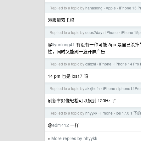
Replied to a topic by
hahasong
Apple
iPhone 1
›
›
港版能双卡吗
Replied to a topic by
oops2day
iPhone
iPhone 1
›
›
@
liyunlong41
有没有一种可能 App 是自己杀
性，同时又能刷一遍开屏广告
Replied to a topic by
cskzhi
iPhone
iPhone 14 Pr
›
›
14 pm 也是 ios17 吗
Replied to a topic by
akxjhdfn
iPhone
iphone14P
›
›
刷新率好像轻松可以飙到 120Hz 了
Replied to a topic by
hhyykk
iPhone
ios 17.0.1
›
›
@
edr1412
一样
More replies by hhyykk
»