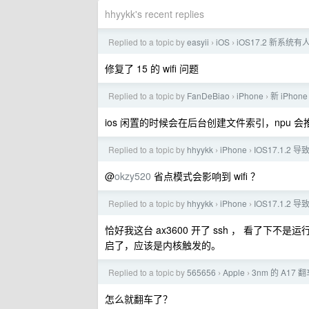
hhyykk's recent replies
Replied to a topic by
easyii
iOS
iOS17.2 新系统
›
›
修复了 15 的 wifi 问题
Replied to a topic by
FanDeBiao
iPhone
新 iPh
›
›
ios 闲置的时候会在后台创建文件索引，npu
Replied to a topic by
hhyykk
iPhone
IOS17.1.2
›
›
@
okzy520
省点模式会影响到 wifi ？
Replied to a topic by
hhyykk
iPhone
IOS17.1.2
›
›
恰好我这台 ax3600 开了 ssh ， 看了下
启了，应该是内核触发的。
Replied to a topic by
565656
Apple
3nm 的 A17 
›
›
怎么就翻车了？