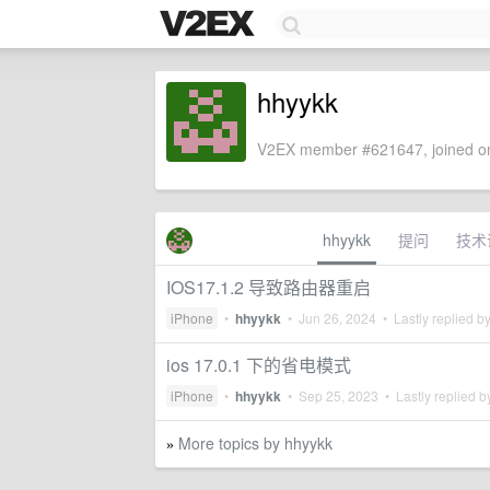
hhyykk
V2EX member #621647, joined on
hhyykk
提问
技术
IOS17.1.2 导致路由器重启
iPhone
•
hhyykk
•
Jun 26, 2024
• Lastly replied b
ios 17.0.1 下的省电模式
iPhone
•
hhyykk
•
Sep 25, 2023
• Lastly replied 
More topics by hhyykk
»