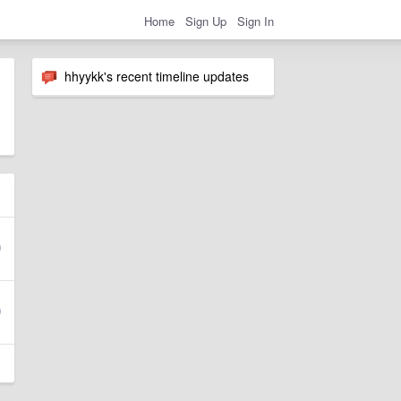
Home
Sign Up
Sign In
hhyykk's recent timeline updates