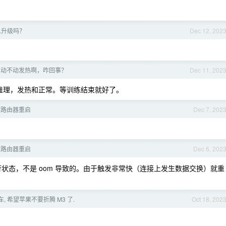
有人升级吗？
Dec 12, 202
one 动不动发热啊，咋回事？
Dec 11, 202
 会推理，发热和正常。等训练结束就好了。
 导致路由器重启
Dec 7, 202
 导致路由器重启
Dec 6, 202
不是运行状态，不是 oom 导致的。由于触发非常快（连接上发生数据交换）就重
翻车, 希望苹果不要折腾 M3 了.
Oct 18, 202