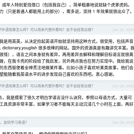
，成年人特别爱找借口（包括我自己），简单粗暴地说就缺个虎爹虎妈。
力（只是普通人都能用上的部分），甭多说，坚持 1 年效果就很出众了。
 来学外语效果怎么样？可以用来代替外教吗？会不会经常出错？
Dec 30, 202
。我是用英英，从决定捡起英语开始就坚持用这种方式，很受用，包括声音
 dictionary,youglish 很多很棒的网站，国外的资源真是有趣讲究丰富。
很怪），语言之间本身就有差异，再用差异去解释和理解目标语言就很离
拨，在我卡壳的阶段给了我启发，另外两点我也在努力实现中。我给我说
的东西驱使着全神贯注地做某件事。比如小孩子喜欢听某类故事，他们会
望能随着我英语水平的进步发现自己喜欢的东西吧。衷心感谢。
 来学外语效果怎么样？可以用来代替外教吗？会不会经常出错？
Dec 29, 202
点，我是摸索了很久才明白学语言没什么诀窍，参照以母语方式，大量可
工具资源非常丰富，如果学习者不能每天主动沉浸几个小时在上面，再好
，如何学习英语？
Dec 29, 202
我英文等级是 B1 ，想请你陪我刷听力可以吗？