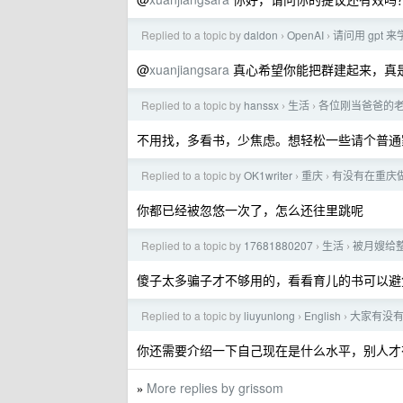
Replied to a topic by
daldon
OpenAI
请问用 gpt
›
›
@
xuanjiangsara
真心希望你能把群建起来，真
Replied to a topic by
hanssx
生活
各位刚当爸爸的
›
›
不用找，多看书，少焦虑。想轻松一些请个普通
Replied to a topic by
OK1writer
重庆
有没有在重庆做 
›
›
你都已经被忽悠一次了，怎么还往里跳呢
Replied to a topic by
17681880207
生活
被月嫂给整
›
›
傻子太多骗子才不够用的，看看育儿的书可以避
Replied to a topic by
liuyunlong
English
大家有没有
›
›
你还需要介绍一下自己现在是什么水平，别人才
More replies by grissom
»