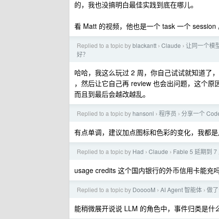
的，我也没搞明白最佳实践到底在哪儿。
看 Matt 的视频，他也是一个 task 一个 session
Replied to a topic by
blackantt
Claude
让同一个模型写
›
›
好？
哈哈，我这么玩过 2 周，你自己试试就知道了，你
，然后让它自己再 review 也会出问题，这个原
而且到最后会越改越乱。
Replied to a topic by
hansonl
程序员
分享一个 Code
›
›
有点单调，建议加点图标和色彩的变化，我都是用 cc
Replied to a topic by
Had
Claude
Fable 5 延期到 7
›
›
usage credits 这个国内银行的外币信用卡能充
Replied to a topic by
DooooM
AI Agent 智能体
做了
›
›
能稍微展开说说 LLM 的角色中，事件归类是