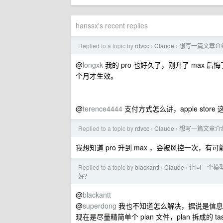
hanssx's recent replies
Replied to a topic by
rdvcc
Claude
想写一篇文章介绍
›
›
@
longxk
我的 pro 也好久了，刚升了 max 后
个月才生效。
@
terence4444
支付方式怎么讲，apple store
Replied to a topic by
rdvcc
Claude
想写一篇文章介绍
›
›
我想知道 pro 升到 max ，会被风控一次，
Replied to a topic by
blackantt
Claude
让同一个模型写
›
›
好？
@
blackantt
@
superdong
我也不知道怎么解决，据说是信息折
现在是尽量精简单个 plan 文件，plan 拆成的 ta