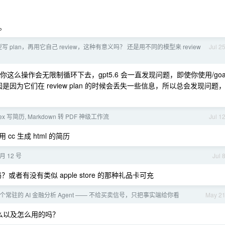
 。
 plan，再用它自己 review，这种有意义吗？ 还是用不同的模型来 review
Jul 2
这么操作会无限制循环下去，gpt5.6 会一直发现问题，即使你使用/goa
因是因为它们在 review plan 的时候会丢失一些信息，所以总会发现问题
x 写简历, Markdown 转 PDF 神级工作流
Jul 1
 生成 html 的简历
 月 12 号
Jul 
吗？或者有没有类似 apple store 的那种礼品卡可充
个常驻的 AI 金融分析 Agent —— 不给买卖信号，只把事实端给你看
May 2
什么以及怎么用的吗？