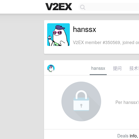
hanssx
V2EX member #350569, joined on
hanssx
提问
技术
Per hanssx's
Deals
info,