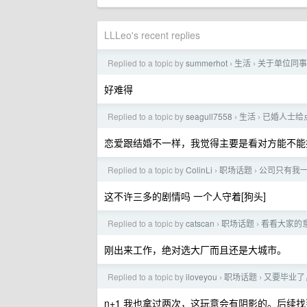
LLLeo's recent replies
Replied to a topic by
summerhot
生活
关于单位同事
›
›
好难得
Replied to a topic by
seagull7558
生活
已婚人士给
›
›
恋爱跟结婚不一样，我觉得主要是看对方能不能
Replied to a topic by
ColinLi
职场话题
公司只有我
›
›
这不许三多的剧情吗 一个人守着[狗头]
Replied to a topic by
catscan
职场话题
看看大家的意见
›
›
刚出来工作，绝对选大厂而且还是大城市。
Replied to a topic by
iloveyou
职场话题
又要毕业了
›
›
n+1 我也拿过两次，这玩意会有阴影的。后续