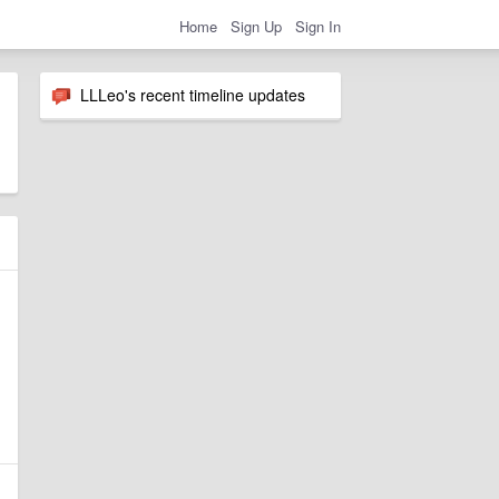
Home
Sign Up
Sign In
LLLeo's recent timeline updates