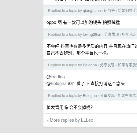
Replied to a topic by
qianghaha
问与答
给媳妇换手
›
›
oppo 啊 有一款可以加购镜头 拍照贼猛
Replied to a topic by
loving29cn
分享发现
中年人少
›
›
不会吧 抖音也有很多优质的内容 并且现在热
自己不去辨别，那个平台也一样。
Replied to a topic by
Bologna
分享发现
如果有家族
›
›
@
loading
@
Bologna
#31 看了下 直接打消这个念头
Replied to a topic by
Bologna
分享发现
如果有家族
›
›
植发管用吗 会不会掉呢？
More replies by LLLeo
»