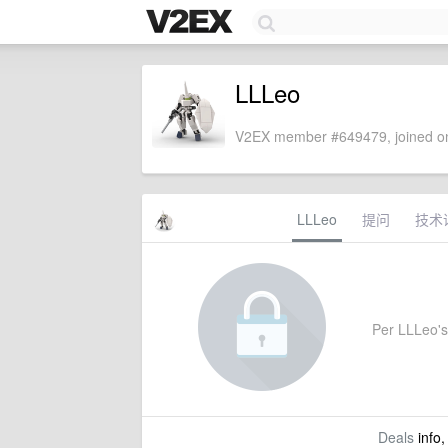
LLLeo
V2EX member #649479, joined on
LLLeo
提问
技术
Per LLLeo's 
Deals
info,