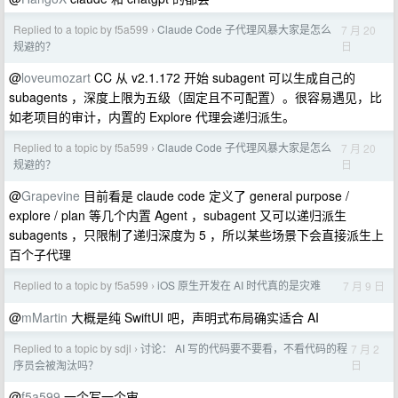
Replied to a topic by f5a599
Claude Code 子代理风暴大家是怎么
7 月 20
›
日
规避的？
@
loveumozart
CC 从 v2.1.172 开始 subagent 可以生成自己的
subagents ，深度上限为五级（固定且不可配置）。很容易遇见，比
如老项目的审计，内置的 Explore 代理会递归派生。
Replied to a topic by f5a599
Claude Code 子代理风暴大家是怎么
7 月 20
›
日
规避的？
@
Grapevine
目前看是 claude code 定义了 general purpose /
explore / plan 等几个内置 Agent ，subagent 又可以递归派生
subagents ，只限制了递归深度为 5 ，所以某些场景下会直接派生上
百个子代理
Replied to a topic by f5a599
iOS 原生开发在 AI 时代真的是灾难
7 月 9 日
›
@
mMartin
大概是纯 SwiftUI 吧，声明式布局确实适合 AI
Replied to a topic by sdjl
讨论： AI 写的代码要不要看，不看代码的程
7 月 2
›
日
序员会被淘汰吗？
@
f5a599
一个写一个审。。。