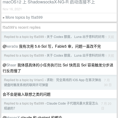
macOS12 上 ShadowsocksX-NG-R 启动连接不上
Nov 16, 2021
More topics by f5a599
»
f5a599's recent replies
Replied to a topic by f5a599
关于 Codex 额度， Luna 出乎意料的好用
1 天前
›
@
kera0a
我有次用 5.6-Sol 写，Fable5 审，问题一直改不完
Replied to a topic by f5a599
关于 Codex 额度， Luna 出乎意料的好用
1 天前
›
@
Shaar
我体感具体的小任务执行比 Sol 快而且 Sol 容易触发分步进
行反而慢了
Replied to a topic by VrianC
求助：完全离线的 iOS App 在首次弹出
7 月
›
30 日
键盘时触发系统的联网许可弹窗
会不会是输入联想之类的问题
Replied to a topic by f5a599
Claude Code 子代理风暴大家是怎么
7 月 20
›
日
规避的？
@
HangoX
claude 和 chatgpt 的都会