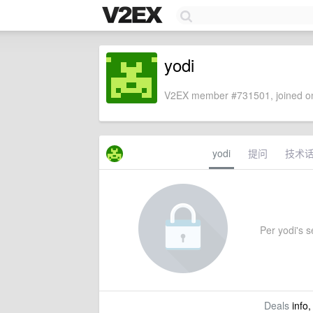
yodi
V2EX member #731501, joined on
yodi
提问
技术
Per yodi's se
Deals
info,