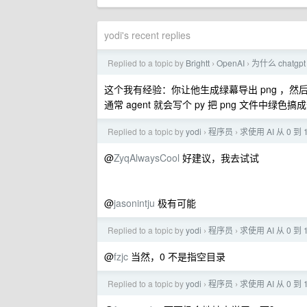
yodi's recent replies
Replied to a topic by
Brightt
OpenAI
为什么 chatg
›
›
这个我有经验：你让他生成绿幕导出 png ，然后在
通常 agent 就会写个 py 把 png 文件中
Replied to a topic by
yodi
程序员
求使用 AI 从 0
›
›
@
ZyqAlwaysCool
好建议，我去试试
@
jasonintju
极有可能
Replied to a topic by
yodi
程序员
求使用 AI 从 0
›
›
@
fzjc
当然，0 不是指空目录
Replied to a topic by
yodi
程序员
求使用 AI 从 0
›
›