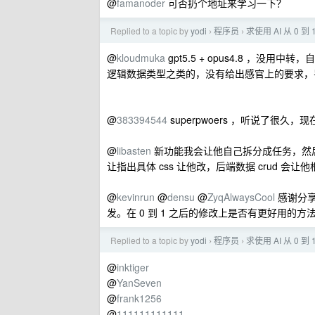
@
famanoder
可否扔个地址来学习一下？
Replied to a topic by
yodi
程序员
求使用 AI 从 0
›
›
@
kloudmuka
gpt5.5 + opus4.8 ，没用
逻辑数据类型之类的，没有给出感官上的要求，
@
383394544
superpwoers ，听说了很久
@
libasten
新功能我会让他自己拆分成任务，然
让指出具体 css 让他改，后端数据 crud 
@
kevinrun
@
densu
@
ZyqAlwaysCool
感谢分享
发。在 0 到 1 之后的修改上是否有更好用的方
Replied to a topic by
yodi
程序员
求使用 AI 从 0
›
›
@
inktiger
@
YanSeven
@
frank1256
@
111111111111