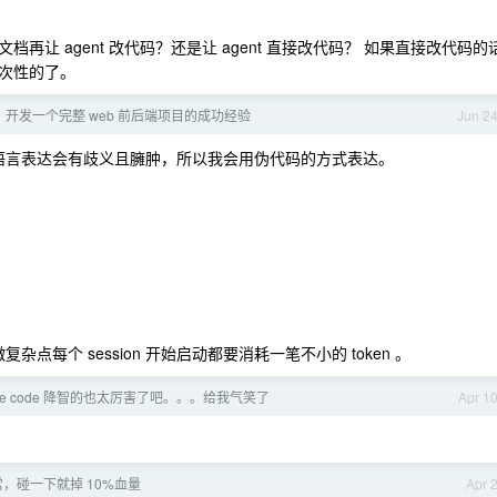
让 agent 改代码？还是让 agent 直接改代码？ 如果直接改代码的
次性的了。
 到 1 开发一个完整 web 前后端项目的成功经验
Jun 2
语言表达会有歧义且臃肿，所以我会用伪代码的方式表达。
每个 session 开始启动都要消耗一笔不小的 token 。
ude code 降智的也太厉害了吧。。。给我气笑了
Apr 1
耗异常，碰一下就掉 10%血量
Apr 