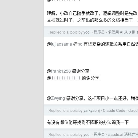
理解，小改自己随手就改了，逻辑调整时是先改文档再
文档就过时了，之前出的那么多的文档相当于一
Replied to a topic by
yodi
程序员
求使用 AI 从 0
›
›
@
lujiaosama
@
nc
有些复杂的逻辑关系用自然
@
frank1256
感谢分享
@
111111111111
感谢分享
@
Zwying
感谢分享，这样项目小一点还好，稍微复杂点
Replied to a topic by
yarkyaonj
Claude Code
cla
›
›
有没有哪位佬哥找到不降职的办法踢我一下
Replied to a topic by
yodi
程序员
claude.ai 消
›
›