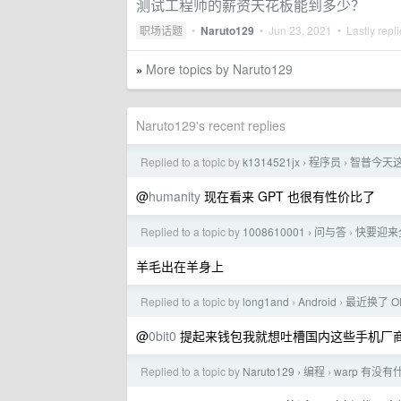
测试工程师的薪资天花板能到多少？
职场话题
•
Naruto129
•
Jun 23, 2021
• Lastly repl
More topics by Naruto129
»
Naruto129's recent replies
Replied to a topic by
k1314521jx
程序员
智普今天这
›
›
@
humanity
现在看来 GPT 也很有性价比了
Replied to a topic by
1008610001
问与答
快要迎来
›
›
羊毛出在羊身上
Replied to a topic by
long1and
Android
最近换了 
›
›
@
0bit0
提起来钱包我就想吐槽国内这些手机厂
Replied to a topic by
Naruto129
编程
warp 有没
›
›