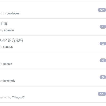
57
ed by
coolloves
玩手游
1
 by
apanlin
 APP 的方法吗
3
by
Xun666
4
by
lkkl007
5
 by
julyclyde
11
eplied by
ThiagoJC