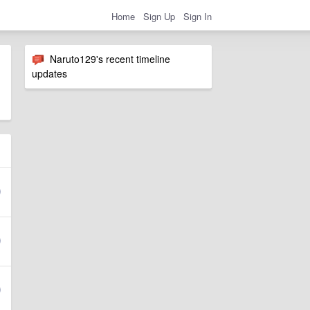
Home
Sign Up
Sign In
Naruto129's recent timeline
updates