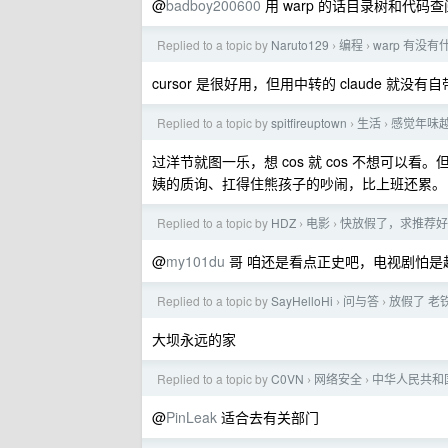
@
badboy200600
用 warp 的话目录树和代
Replied to a topic by
Naruto129
编程
warp 有没
›
›
cursor 是很好用，但用中转的 claude 就没
Replied to a topic by
spitfireuptown
生活
感觉年味
›
›
过洋节就图一乐，想 cos 就 cos 不想可
姨的质询、扛得住熊孩子的吵闹，比上班还累。
Replied to a topic by
HDZ
电影
快放假了，求推荐好看的
›
›
@
my101du
哥 咱还是看点正史吧，电视剧怕是
Replied to a topic by
SayHelloHi
问与答
放假了 老
›
›
大坝永远的家
Replied to a topic by
C0VN
网络安全
中华人民共和
›
›
@
PinLeak
适合去有关部门