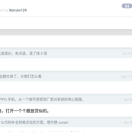
34
ied by
Naruto129
波涨价，有点迷，涨了快 3 倍
Jul 3
全额社保了，大佬们怎么看
Jun 1
OPPO 手机，从一个细节感受到厂家对系统的用心程度。
Apr 
商，打开一个个跟放贷似的。
有什么代码补全和格式化的方案，想代替 cursor
Apr 