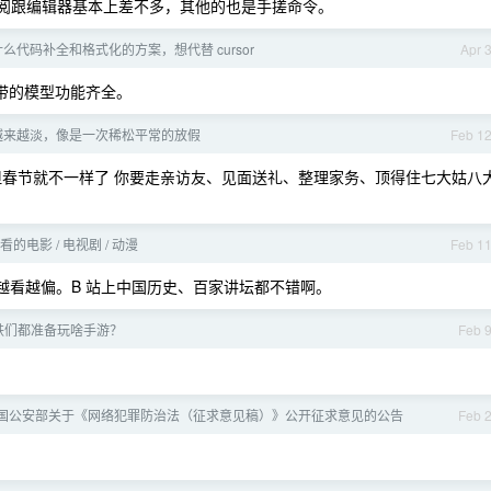
码查阅跟编辑器基本上差不多，其他的也是手搓命令。
有什么代码补全和格式化的方案，想代替 cursor
Apr 
有自带的模型功能齐全。
越来越淡，像是一次稀松平常的放假
Feb 1
以看。但春节就不一样了 你要走亲访友、见面送礼、整理家务、顶得住七大姑八
电影 / 电视剧 / 动漫
Feb 1
越看越偏。B 站上中国历史、百家讲坛都不错啊。
铁们都准备玩啥手游？
Feb 
国公安部关于《网络犯罪防治法（征求意见稿）》公开征求意见的公告
Feb 