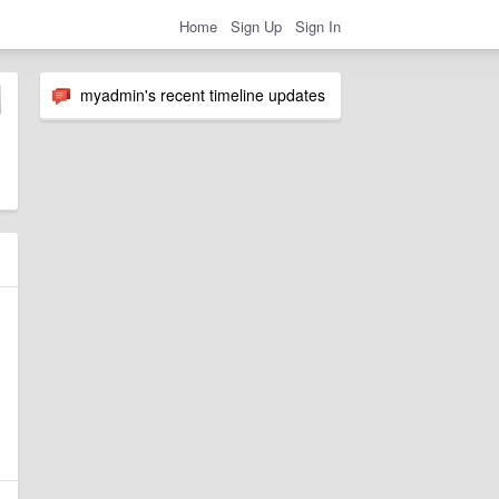
Home
Sign Up
Sign In
myadmin's recent timeline updates