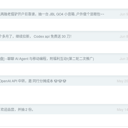
两融老倔驴开户巨靠谱，抽一台 JBL GO4 小音箱..户外做个显眼包~~
Jun 
月了，继续拉新， Codex api 免费送 30 刀！
Jun 
盘] --聊聊 AI Agent 与移动编程，附福利互动!(第二轮二次推广)
Jun 
OpenAI API 中转，邀 同行分摊成本 🤡 🤡 🤡
May 2
欢迎品尝，并抽 2 份。
May 1