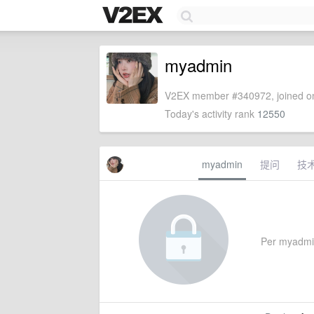
myadmin
V2EX member #340972, joined on
Today's activity rank
12550
myadmin
提问
技
Per myadmin'