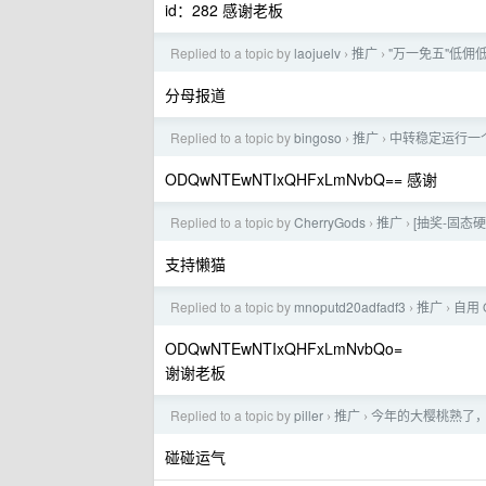
id：282 感谢老板
Replied to a topic by
laojuelv
推广
"万一免五"低佣低
›
›
分母报道
Replied to a topic by
bingoso
推广
中转稳定运行一个多
›
›
ODQwNTEwNTIxQHFxLmNvbQ== 感谢
Replied to a topic by
CherryGods
推广
[抽奖-固态硬
›
›
支持懒猫
Replied to a topic by
mnoputd20adfadf3
推广
自用 
›
›
ODQwNTEwNTIxQHFxLmNvbQo=
谢谢老板
Replied to a topic by
piller
推广
今年的大樱桃熟了，
›
›
碰碰运气