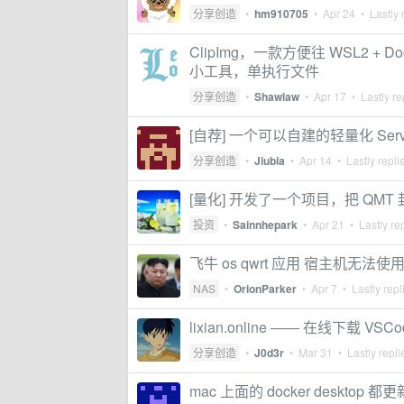
分享创造
•
hm910705
•
Apr 24
• Lastly 
ClipImg，一款方便往 WSL2 + 
小工具，单执行文件
分享创造
•
Shawlaw
•
Apr 17
• Lastly re
[自荐] 一个可以自建的轻量化 Serve
分享创造
•
Jiubia
•
Apr 14
• Lastly repli
[量化] 开发了一个项目，把 QMT 封
投资
•
Sainnhepark
•
Apr 21
• Lastly re
飞牛 os qwrt 应用 宿主机无法使
NAS
•
OrionParker
•
Apr 7
• Lastly repl
lixian.online —— 在线下载 V
分享创造
•
J0d3r
•
Mar 31
• Lastly repl
mac 上面的 docker desktop 