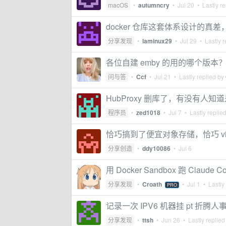
macOS
•
autumncry
•
Jul 20
• Lastly re
docker 仓库这套体系设计的
分享发现
•
laminux29
•
Jul 29
• Lastly r
各位自建 emby 的用的哪个版本
问与答
•
Ccf
•
Jul 21
• Lastly replied by
HubProxy 删库了，有没有人知
程序员
•
zed1018
•
Jul 7
• Lastly replie
恰巧搞到了便宜对象存储，恰巧 vibe c
分享创造
•
ddy10086
•
Jul 6
用 Docker Sandbox 跑 Clau
分享发现
•
Croath
•
Jul 1
• Lastly
PRO
记录一次 IPV6 机器挂 pt 折腾人
分享发现
•
ttsh
•
Jun 26
• Lastly replied