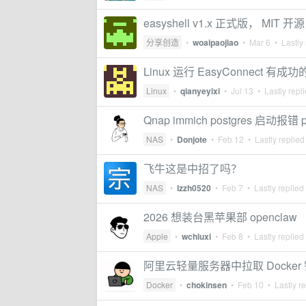
easyshell v1.x 正式版， MIT 开源
分享创造
•
woaipaojiao
•
Mar 6
• Lastly 
Linux 运行 EasyConnect 有成
Linux
•
qianyeyixi
•
Jul 13
• Lastly repl
Qnap immich postgres 启动报错 pe
NAS
•
Donjote
•
Feb 12
• Lastly replied
飞牛这是中招了吗？
NAS
•
lzzh0520
•
Feb 7
• Lastly replied
2026 想装台黑苹果部 openclaw
Apple
•
wchluxi
•
Feb 8
• Lastly replied
阿里云轻量服务器中拉取 Docker
Docker
•
chokinsen
•
Feb 10
• Lastly r