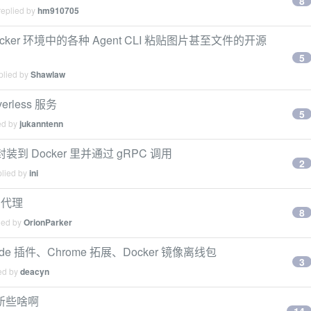
8
replied by
hm910705
Docker 环境中的各种 Agent CLI 粘贴图片甚至文件的开源
5
plied by
Shawlaw
rless 服务
5
ed by
jukanntenn
装到 Docker 里并通过 gRPC 调用
2
plied by
ini
用代理
8
ied by
OrionParker
SCode 插件、Chrome 拓展、Docker 镜像离线包
3
ied by
deacyn
都更新些啥啊