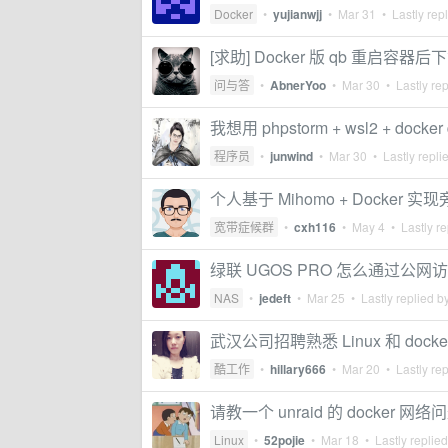
Docker
•
yujianwjj
•
Mar 31
• Lastly rep
[求助] Docker 版 qb 重启容
问与答
•
AbnerYoo
•
Mar 30
• Lastly re
我想用 phpstorm + wsl2 + 
程序员
•
junwind
•
Mar 30
• Lastly repli
个人基于 Mihomo + Docker 
宽带症候群
•
cxh116
•
May 4
• Lastly re
绿联 UGOS PRO 怎么通过公网访
NAS
•
jedeft
•
Mar 25
• Lastly replied b
武汉公司招聘熟悉 Linux 和 dock
酷工作
•
hillary666
•
Mar 20
• Lastly re
请教一个 unraid 的 docker 网络
Linux
•
52pojie
•
Mar 18
• Lastly replie