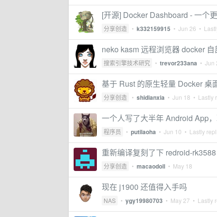
[开源] Docker Dashboard -
分享创造
•
k332159915
•
Jun 26
• Lastl
neko kasm 远程浏览器 docker 
搜索引擎技术研究
•
trevor233ana
•
Jun 
基于 Rust 的原生轻量 Docker 
分享创造
•
shidianxia
•
Jun 18
• Lastly 
一个人写了大半年 Android A
程序员
•
putilaoha
•
Jun 10
• Lastly rep
重新编译复刻了下 redroid-rk358
分享创造
•
macaodoll
•
May 18
现在 j1900 还值得入手吗
NAS
•
ygy19980703
•
May 27
• Lastly 