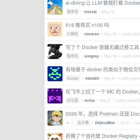
ai-diving:让 LLM 替我盯着 Do
程序员
•
treexie
•
May 10
618 推荐买 n100 吗
计算机
•
novaren
•
May 16
• Lastly repl
写了个 Docker 容器无痛迁移工具
程序员
•
songray
•
May 18
• Lastly repl
有啥基于 docker 的类似于微
Docker
•
eleedzh
•
May 8
• Lastly repli
在飞牛上拉了一个 MC 的 Doc
问与答
•
mrfox
•
May 5
• Lastly replied
2026 年，选择 Podman 还是 Doc
2
云计算
•
DejavuMoe
•
Jul 31
• Las
折腾了个自托管 Docker Regist