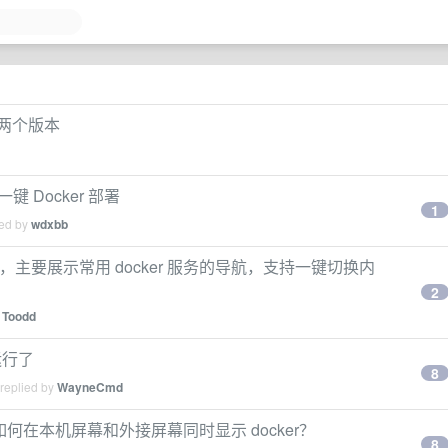
.4 两个版本
P 一键 Docker 部署
1
ied by
wdxbb
件，主要展示常用 docker 服务的导航，支持一键切换内
2
y
Toodd
 运行了
8
 replied by
WayneCmd
如何在本机屏幕和外接屏幕同时显示 docker？
8