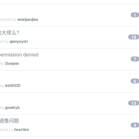
1
replied by
woaipaojiao
功的大佬么?
19
ied by
qianyeyixi
rmission denied
7
 by
Donjote
6
 by
lzzh0520
13
 by
goodryb
 镜像问题
4
eplied by
heartleo