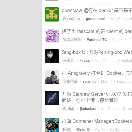
openclaw 运行在 docker 是不
OpenClaw
•
gotoschool
•
Mar 15
• Last
搓了个 tailscale 的带 client 的 d
宽带症候群
•
PatchouliTC
•
Mar 14
• Las
Sing-box UI: 开源的 sing-bo
程序员
•
kssss
•
Mar 12
• Lastly replie
把 Antigravity 打包进 Do
分享创造
•
runzhliu
•
Mar 11
• Lastly re
开源 Stardew Server v1.0
面板、存档上传与模组管理
GitHub
•
jiaduobao
•
Apr 15
• Lastly rep
群晖 Container Manager(Doc
NAS
•
MisterQ
•
Mar 10
• Lastly replie