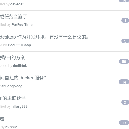
14
lied by
davecat
器后下载任务全崩了
1
plied by
PerFectTime
docker desktop 作为开发环境，有没有什么建议的。
5
ed by
BeautifulSoap
实现旁路由的方案
65
plied by
dmlthink
问自建的 docker 服务？
14
y
shuangbiaog
er 的求职伙伴
2
plied by
hillary666
问题
17
d by
52pojie