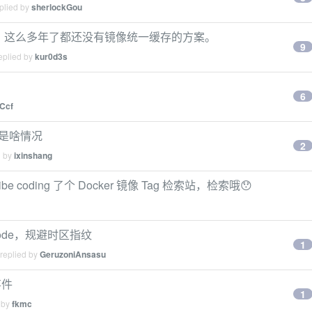
plied by
sherlockGou
真差，这么多年了都还没有镜像统一缓存的方案。
9
eplied by
kur0d3s
？
6
Ccf
道是啥情况
2
d by
ixinshang
oding 了个 Docker 镜像 Tag 检索站，检索哦😯
de Code，规避时区指纹
1
 replied by
GeruzoniAnsasu
事件
1
 by
fkmc