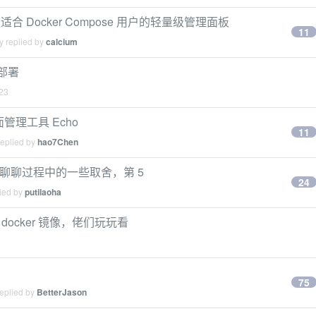
 一个更适合 Docker Compose 用户的轻量级管理面板
11
y replied by
calcium
自部署
23
桌面管理工具 Echo
11
replied by
hao7Chen
pp，聊聊过程中的一些取舍，第 5
24
lied by
putilaoha
8 docker 镜像，佬们玩玩看
75
replied by
BetterJason