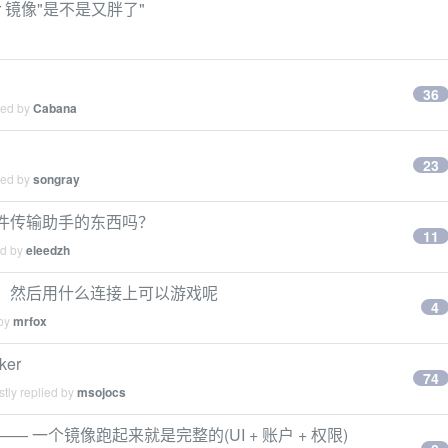
cker 镜像"是不是又胖了"
36
ied by
Cabana
23
ied by
songray
信文件传输助手的东西吗？
11
ed by
eleedzh
ker，然后用什么连接上可以游戏呢
4
 by
mrfox
ker
74
tly replied by
msojocs
ry —— 一个镜像跑起来就是完整的(UI + 账户 + 权限)