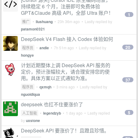
持续稳定 6 个月，注册即可免费体验
GPT&Claude 高级 API，全部 Ultra 账户！
1
推广
•
liushuang
•
23h 36m ago
• Lastly replied by
patamon0321
DeepSeek V4 Flash 接入 Codex 体验如何
20
程序员
•
andie
•
7h 51m ago
• Lastly replied by
hongye
计划近期整体上调 DeepSeek API 服务的
定价，预计涨幅较大，请合理安排您的使
用。具体方案以正式通知为准。
37
程序员
•
qxmqh
•
3 mins ago
• Lastly replied by
nguoidiqua
deepseek 也扛不住要涨价了
5
人工智能
•
legendzyb
•
1 day ago
• Lastly replied
by
uxstone
DeepSeek API 要涨价了！且蹬且珍惜。