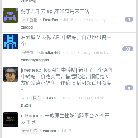
cumt21g
薅了几千刀 api,不知道用来干啥
4
人工智能
•
DearFox
•
Jul 18
• Lastly replied by
xiaobd
看到些 V 友做 API 中转站，自己也想搞一
个
33
程序员
•
diandian666
•
Jul 20
• Lastly replied by
vincentyanggod
[memeapi.top API 中转站] 新开了一个 API
中转站，价格实惠，售后稳定，顺便给 v
友们发点小福利，评论 id 后可领试用额度
4
~
1
推广
•
KeXiii
•
Jul 18
• Lastly replied by
KeXiii
crRequest 一款原生性能的跨平台 API 开
发工具
分享创造
•
wuruxu
•
Jul 17