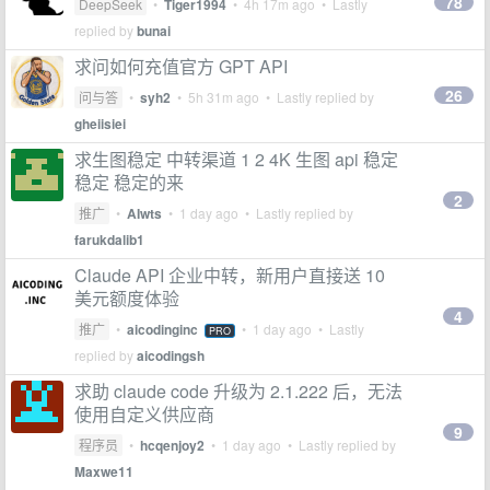
78
DeepSeek
•
Tiger1994
•
4h 17m ago
• Lastly
replied by
bunai
求问如何充值官方 GPT API
26
问与答
•
syh2
•
5h 31m ago
• Lastly replied by
gheiisiei
求生图稳定 中转渠道 1 2 4K 生图 api 稳定
稳定 稳定的来
2
推广
•
AIwts
•
1 day ago
• Lastly replied by
farukdalib1
Claude API 企业中转，新用户直接送 10
美元额度体验
4
推广
•
aicodinginc
•
1 day ago
• Lastly
PRO
replied by
aicodingsh
求助 claude code 升级为 2.1.222 后，无法
使用自定义供应商
9
程序员
•
hcqenjoy2
•
1 day ago
• Lastly replied by
Maxwe11