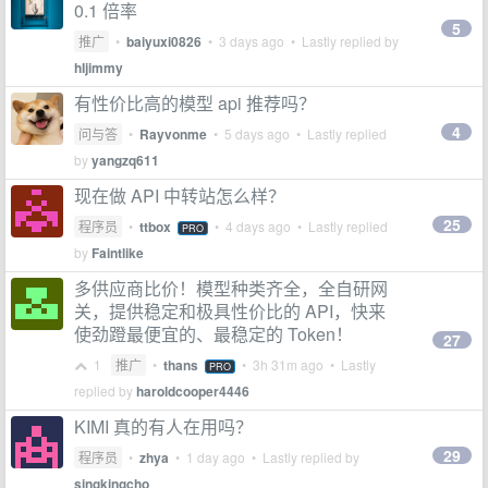
0.1 倍率
5
推广
•
baiyuxi0826
•
3 days ago
• Lastly replied by
hIjimmy
有性价比高的模型 api 推荐吗？
4
问与答
•
Rayvonme
•
5 days ago
• Lastly replied
by
yangzq611
现在做 API 中转站怎么样？
25
程序员
•
ttbox
•
4 days ago
• Lastly replied
PRO
by
Faintlike
多供应商比价！模型种类齐全，全自研网
关，提供稳定和极具性价比的 API，快来
使劲蹬最便宜的、最稳定的 Token！
27
1
推广
•
thans
•
3h 31m ago
• Lastly
PRO
replied by
haroldcooper4446
KIMI 真的有人在用吗？
29
程序员
•
zhya
•
1 day ago
• Lastly replied by
singkingcho