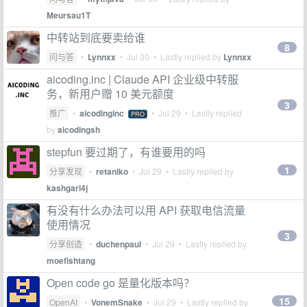
Meursau1T
中转站到底要卖给谁
8
问与答
•
Lynnxx
•
Jul 30
• Lastly replied by
Lynnxx
aicoding.inc | Claude API 企业级中转服
务，新用户赠 10 美元额度
3
推广
•
aicodinginc
•
Jul 29
• Lastly replied
PRO
by
aicodingsh
stepfun 要过期了，有谁要用的吗
1
分享发现
•
retaniko
•
Jul 29
• Lastly replied by
kashgari4j
有没有什么办法可以用 API 获取电信流量
使用情况
3
分享创造
•
duchenpaul
•
Jul 29
• Lastly replied by
moefishtang
Open code go 是量化版本吗？
15
OpenAI
•
VonemSnake
•
Jul 29
• Lastly replied by