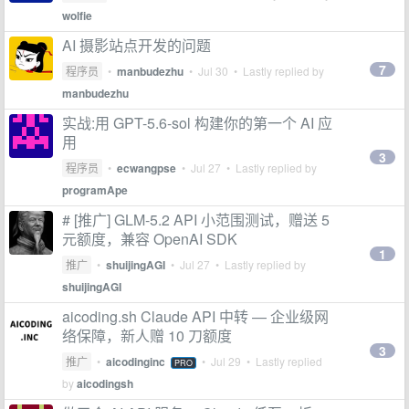
wolfie
AI 摄影站点开发的问题
7
程序员
•
manbudezhu
•
Jul 30
• Lastly replied by
manbudezhu
实战:用 GPT-5.6-sol 构建你的第一个 AI 应
用
3
程序员
•
ecwangpse
•
Jul 27
• Lastly replied by
programApe
# [推广] GLM-5.2 API 小范围测试，赠送 5
元额度，兼容 OpenAI SDK
1
推广
•
shuijingAGI
•
Jul 27
• Lastly replied by
shuijingAGI
aicoding.sh Claude API 中转 — 企业级网
络保障，新人赠 10 刀额度
3
推广
•
aicodinginc
•
Jul 29
• Lastly replied
PRO
by
aicodingsh