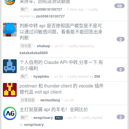
来拼车，回帖送测试额度
49
推广
•
zlo309618100727
•
3 days ago
• Lastly
replied by
zlo309618100727
判断中转 api 是否掺假国产模型是不是可
以通过问敏感问题，看看能不能回答出来
判断
3
问与答
•
shubuqi
•
Jul 21
• Lastly replied by
kakakakaka8889
个人自用的 Claude API 中转,分享一下,有
点小福利
2
推广
•
hywpinbo
•
Jul 20
• Lastly replied by
Z96
postman 和 thunder client 的 vscode 插件
替代品 volt api client
分享创造
•
wentaoliang
•
Jul 20
主打就是薅 api 的羊毛！全网比价
2
推广
•
sengchuary
•
Jul 20
• Lastly replied
PRO
by
sengchuary