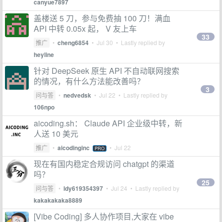
canyue7897
盖楼送 5 刀，参与免费抽 100 刀！满血
API 中转 0.05x 起， V 友上车
33
推广
•
cheng6854
•
Jul 30
• Lastly replied by
heyline
针对 DeepSeek 原生 API 不自动联网搜索
的情况，有什么方法能改善吗？
3
问与答
•
nedvedsk
•
Jul 22
• Lastly replied by
106npo
aicoding.sh： Claude API 企业级中转，新
人送 10 美元
推广
•
aicodinginc
•
Jul 22
PRO
现在有国内稳定合规访问 chatgpt 的渠道
吗？
25
问与答
•
ldy619354397
•
Jul 24
• Lastly replied by
kakakakaka8889
[Vibe Coding] 多人协作项目,大家在 vibe