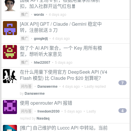
扣，加入社群开运气红包🧧
推广
•
wordx
•
4 days ago
[AIX API] GPT / Claude / Gemini 稳定中
转，注册就送 3 刀
推广
•
googlejlj
•
4 days ago
做了个 AI API 聚合，一个 Key 用所有模
型，想听听大家意见
推广
•
hhe22007
•
5 days ago
在什么用量下使用官方 DeepSeek API (V4
Flash 模型) 比 Claude Pro $20 划算呢？
7
问与答
•
Danswerme
•
4 days ago
• Lastly replied
by
Danswerme
使用 openrouter API 报错
4
问与答
•
freedom2030
•
5 days ago
• Lastly
replied by
Nasdaq
[推广] 自己维护的 Luccc API 中转站，当前