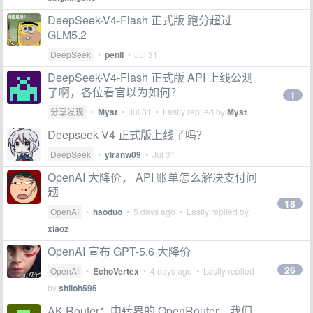
DeepSeek-V4-Flash 正式版 跑分超过
GLM5.2
DeepSeek
•
penll
•
Jul 31
DeepSeek-V4-Flash 正式版 API 上线公测
了啊，各位看官以为如何？
1
分享发现
•
Myst
•
Jul 31
• Lastly replied by
Myst
Deepseek V4 正式版上线了吗？
DeepSeek
•
yiranw09
•
Jul 31
OpenAI 大降价， API 账单怎么解决支付问
题
18
OpenAI
•
haoduo
•
5 days ago
• Lastly replied by
xiaoz
OpenAI 宣布 GPT-5.6 大降价
26
OpenAI
•
EchoVertex
•
4 days ago
• Lastly replied
by
shiloh595
AK Router：中转界的 OpenRouter，我们