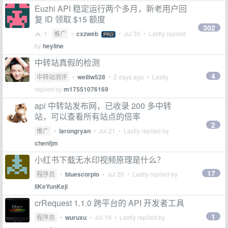
Euzhi API 稳定运行两个多月，新老用户回
复 ID 领取 $15 额度
302
1
推广
•
cxzweb
•
Jul 30
• Lastly replied
PRO
by
heyline
中转站真假的检测
4
中转站测评
•
weiliw528
•
2 days ago
• Lastly
replied by
m17551076169
api 中转站发布网，已收录 200 多中转
站，可以查看所有站点的倍率
2
推广
•
larongryan
•
Jul 21
• Lastly replied by
chenfjm
小红书下载无水印视频原理是什么？
17
程序员
•
bluescorpio
•
Jul 20
• Lastly replied by
liKeYunKeji
crRequest 1.1.0 跨平台的 API 开发者工具
1
程序员
•
wuruxu
•
Jul 19
• Lastly replied by