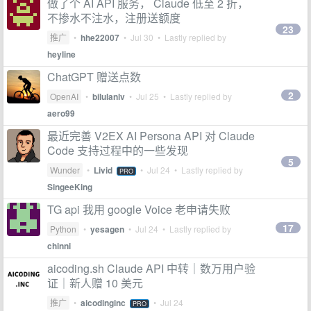
做了个 AI API 服务， Claude 低至 2 折，
不掺水不注水，注册送额度
23
推广
•
hhe22007
•
Jul 30
• Lastly replied by
heyline
ChatGPT 赠送点数
2
OpenAI
•
bilulanlv
•
Jul 25
• Lastly replied by
aero99
最近完善 V2EX AI Persona API 对 Claude
Code 支持过程中的一些发现
5
Wunder
•
Livid
•
Jul 24
• Lastly replied by
PRO
SingeeKing
TG api 我用 google Voice 老申请失败
17
Python
•
yesagen
•
Jul 24
• Lastly replied by
chinni
aicoding.sh Claude API 中转｜数万用户验
证｜新人赠 10 美元
推广
•
aicodinginc
•
Jul 24
PRO