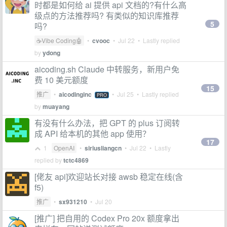
时都是如何给 ai 提供 api 文档的?有什么高
级点的方法推荐吗? 有类似的知识库推荐
5
吗?
☕Vibe Coding🤖
•
cvooc
•
Jul 22
• Lastly replied
by
ydong
aicoding.sh Claude 中转服务，新用户免
费 10 美元额度
15
推广
•
aicodinginc
•
Jul 25
• Lastly replied
PRO
by
muayang
有没有什么办法，把 GPT 的 plus 订阅转
成 API 给本机的其他 app 使用？
17
1
OpenAI
•
siriusliangcn
•
Jul 22
• Lastly
replied by
tctc4869
[佬友 api]欢迎站长对接 awsb 稳定在线(含
f5)
推广
•
sx931210
•
Jul 20
[推广] 把自用的 Codex Pro 20x 额度拿出