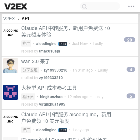
V2EX
API
›
Claude API 中转服务，新用户免费送 10
美元额度体验
20
推广
•
aicodinginc
•
Just Now
• Lastly
PRO
replied by
tmac010sjh
wan 3.0 来了
4
分享发现
•
zy199333210
•
1h 31m ago
• Lastly
replied by
zy199333210
大模型 API 成本参考工具
5
程序员
•
bingkunzhao
•
12 mins ago
• Lastly
replied by
virgilxhua1995
Claude API 中转服务 aicoding.inc，新用
户免费领 10 美元额度
推广
•
aicodinginc
•
1 day ago
PRO
[Cursor 源头] Cursor IDE 原生编码场景，