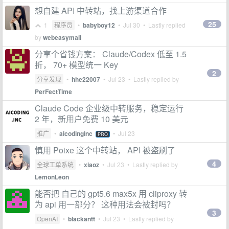
想自建 API 中转站，找上游渠道合作
25
1
程序员
•
babyboy12
•
Jul 30
• Lastly replied
by
webeasymail
分享个省钱方案： Claude/Codex 低至 1.5
折， 70+ 模型统一 Key
2
分享发现
•
hhe22007
•
Jul 23
• Lastly replied by
PerFectTime
Claude Code 企业级中转服务，稳定运行
2 年，新用户免费 10 美元
推广
•
aicodinginc
•
Jul 23
PRO
慎用 Poixe 这个中转站， API 被盗刷了
4
全球工单系统
•
xiaoz
•
Jul 23
• Lastly replied by
LemonLeon
能否把 自己的 gpt5.6 max5x 用 cliproxy 转
为 api 用一部分？ 这种用法会被封吗？
3
OpenAI
•
blackantt
•
Jul 23
• Lastly replied by