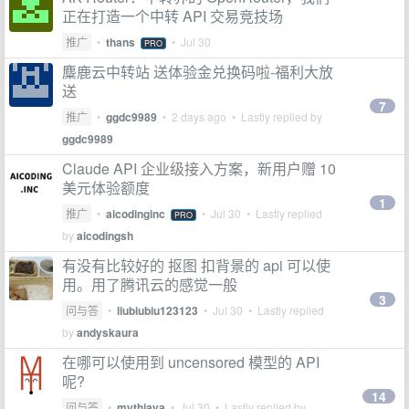
正在打造一个中转 API 交易竞技场
推广
•
thans
•
Jul 30
PRO
麋鹿云中转站 送体验金兑换码啦-福利大放
送
7
推广
•
ggdc9989
•
2 days ago
• Lastly replied by
ggdc9989
Claude API 企业级接入方案，新用户赠 10
美元体验额度
1
推广
•
aicodinginc
•
Jul 30
• Lastly replied
PRO
by
aicodingsh
有没有比较好的 抠图 扣背景的 api 可以使
用。用了腾讯云的感觉一般
3
问与答
•
liubiubiu123123
•
Jul 30
• Lastly replied
by
andyskaura
在哪可以使用到 uncensored 模型的 API
呢?
14
问与答
•
mythjava
•
Jul 30
• Lastly replied by