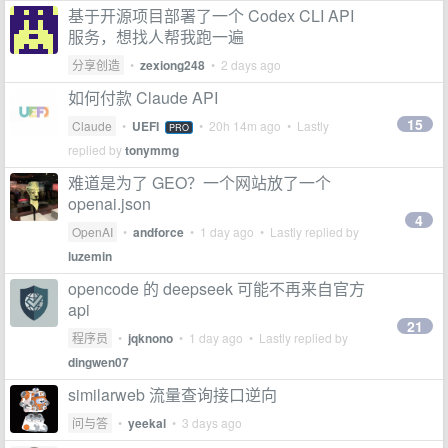
基于开源项目部署了一个 Codex CLI API
服务，想找人帮我跑一遍
分享创造
•
zexiong248
•
2 days ago
如何付款 Claude API
15
Claude
•
UEFI
•
20h 14m ago
• Lastly
PRO
replied by
tonymmg
难道是为了 GEO？一个网站放了一个
openai.json
4
OpenAI
•
andforce
•
1 day ago
• Lastly replied by
luzemin
opencode 的 deepseek 可能不再来自官方
api
21
程序员
•
jqknono
•
1 day ago
• Lastly replied by
dingwen07
similarweb 流量查询接口逆向
问与答
•
yeekal
•
3 days ago