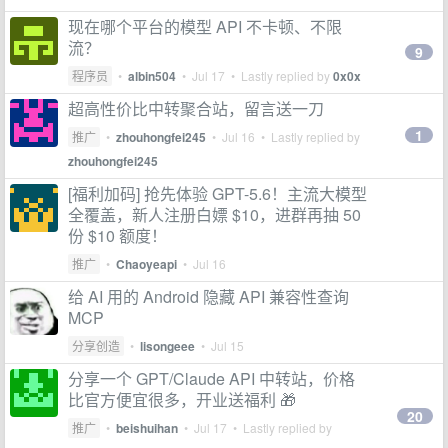
现在哪个平台的模型 API 不卡顿、不限
流？
9
程序员
•
albin504
•
Jul 17
• Lastly replied by
0x0x
超高性价比中转聚合站，留言送一刀
1
推广
•
zhouhongfei245
•
Jul 16
• Lastly replied by
zhouhongfei245
[福利加码] 抢先体验 GPT-5.6！主流大模型
全覆盖，新人注册白嫖 $10，进群再抽 50
份 $10 额度！
推广
•
Chaoyeapi
•
Jul 16
给 AI 用的 Android 隐藏 API 兼容性查询
MCP
分享创造
•
lisongeee
•
Jul 15
分享一个 GPT/Claude API 中转站，价格
比官方便宜很多，开业送福利 🎁
20
推广
•
beishuihan
•
Jul 17
• Lastly replied by