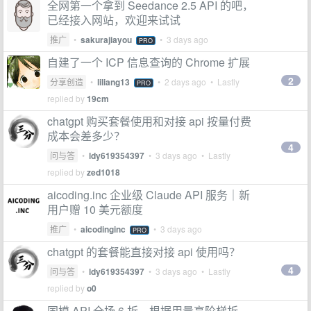
全网第一个拿到 Seedance 2.5 API 的吧，
已经接入网站，欢迎来试试
推广
•
sakurajiayou
•
3 days ago
PRO
自建了一个 ICP 信息查询的 Chrome 扩展
2
分享创造
•
liliang13
•
2 days ago
• Lastly
PRO
replied by
19cm
chatgpt 购买套餐使用和对接 api 按量付费
成本会差多少？
4
问与答
•
ldy619354397
•
3 days ago
• Lastly
replied by
zed1018
aicoding.inc 企业级 Claude API 服务｜新
用户赠 10 美元额度
推广
•
aicodinginc
•
3 days ago
PRO
chatgpt 的套餐能直接对接 api 使用吗？
4
问与答
•
ldy619354397
•
3 days ago
• Lastly
replied by
o0
国模 API 全场 6 折，根据用量享阶梯折