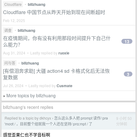
Cloudflare
•
billzhuang
Cloudflare 中国节点从昨天开始到现在间断超时
Feb 12, 2025
调查
•
billzhuang
在疫情期间，你有没有利用那段时间提升下自己什
13
么能力？
Aug 31, 2024 • Lastly replied by
ruoxie
问与答
•
billzhuang
[有偿泪奔求助] 大疆 action4 sd 卡格式化后无法恢
3
复数据
Jul 26, 2024 • Lastly replied by
Cusmate
More topics by billzhuang
»
billzhuang's recent replies
Replied to a topic by dkhcyx
怎么这么多人把 prompt 读作/ prə
9 小时 50
›
分钟前
ˈmoʊt / ，目前整个组就我一个人还在坚持/ prɑːmpt / 了
感觉歪果仁也不学音标啊