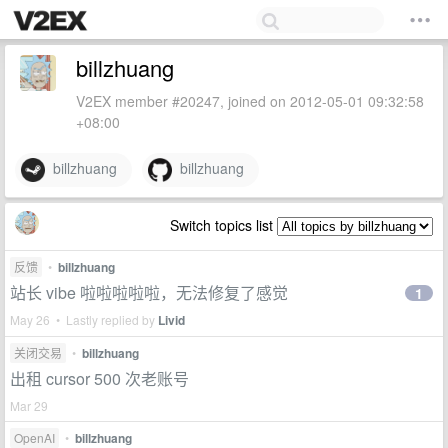
billzhuang
V2EX member #20247, joined on 2012-05-01 09:32:58
+08:00
billzhuang
billzhuang
Switch topics list
反馈
•
billzhuang
站长 vibe 啦啦啦啦啦，无法修复了感觉
1
May 26 • Lastly replied by
Livid
关闭交易
•
billzhuang
出租 cursor 500 次老账号
Mar 29
OpenAI
•
billzhuang