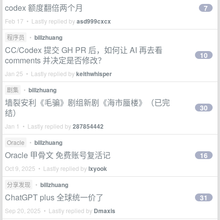
codex 额度翻倍两个月
7
Feb 17 • Lastly replied by
asd999cxcx
程序员
•
billzhuang
CC/Codex 提交 GH PR 后，如何让 AI 再去看
10
comments 并决定是否修改？
Jan 25 • Lastly replied by
keithwhisper
剧集
•
billzhuang
墙裂安利《毛骗》剧组新剧《海市蜃楼》（已完
30
结）
Jan 1 • Lastly replied by
287854442
Oracle
•
billzhuang
Oracle 甲骨文 免费账号复活记
16
Oct 9, 2025 • Lastly replied by
lxyook
分享发现
•
billzhuang
ChatGPT plus 全球统一价了
31
Sep 20, 2025 • Lastly replied by
Dmaxis