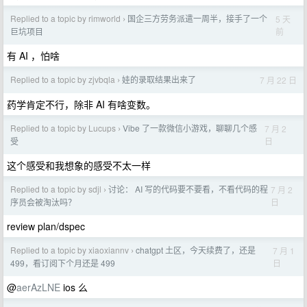
Replied to a topic by rimworld
国企三方劳务派遣一周半，接手了一个
5 天
›
前
巨坑项目
有 AI ，怕啥
Replied to a topic by zjvbqla
娃的录取结果出来了
7 月 22 日
›
药学肯定不行，除非 AI 有啥变数。
Replied to a topic by Lucups
Vibe 了一款微信小游戏，聊聊几个感
7 月 2
›
日
受
这个感受和我想象的感受不太一样
Replied to a topic by sdjl
讨论： AI 写的代码要不要看，不看代码的程
7 月 2
›
日
序员会被淘汰吗？
review plan/dspec
Replied to a topic by xiaoxiannv
chatgpt 土区，今天续费了，还是
7 月 1
›
日
499，看订阅下个月还是 499
@
aerAzLNE
ios 么