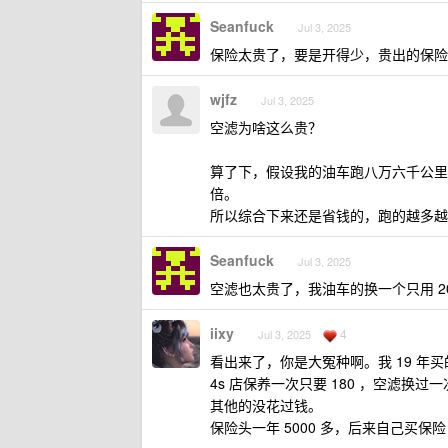
Seanfuck
Jul 3, 2025
保险太贵了，要是开得少，贵出的保险
wjfz
Jul 3, 2025
空滤为啥这么贵？
算了下，假设我的油车跑八万六千公里，百公
倍。
所以综合下来还是省钱的，跑的越多越
Seanfuck
Jul 3, 2025
空滤也太贵了，我油车的换一个只用 20
iixy
4
Jul 3, 2025
看出来了，你是大冤种啊。我 19 年买
4s 店保养一次只要 180 ，空滤换
其他的没花过钱。
保险头一年 5000 多，后来自己买保