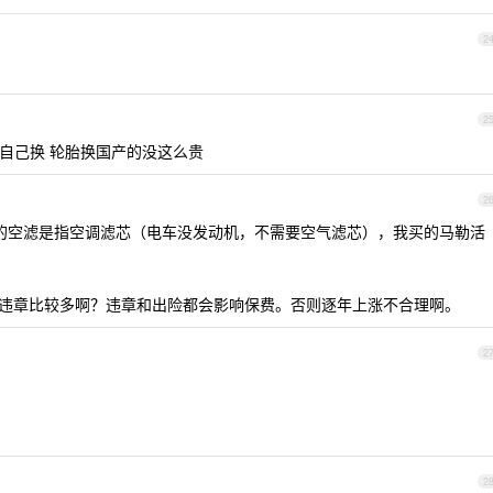
2
2
滤自己换 轮胎换国产的没这么贵
2
车的空滤是指空调滤芯（电车没发动机，不需要空气滤芯），我买的马勒活
实，违章比较多啊？违章和出险都会影响保费。否则逐年上涨不合理啊。
2
2