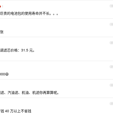
1
1
巨贵的电池包的使用寿命并不长。。。
1
张
2
滤芯价格：31.5 元。
2
00😄
2
空调滤、汽油滤、机油、机滤你再算算呢。
2
钱 40 万以上不省钱