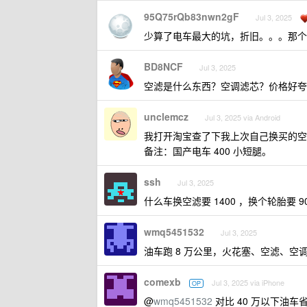
95Q75rQb83nwn2gF
Jul 3, 2025
少算了电车最大的坑，折旧。。。那个
BD8NCF
Jul 3, 2025
空滤是什么东西？空调滤芯？价格好夸
unclemcz
Jul 3, 2025 via Android
我打开淘宝查了下我上次自己换买的空调
备注：国产电车 400 小短腿。
ssh
Jul 3, 2025
什么车换空滤要 1400 ，换个轮胎要 90
wmq5451532
Jul 3, 2025
油车跑 8 万公里，火花塞、空滤、
comexb
Jul 3, 2025 via iPhone
OP
@
wmq5451532
对比 40 万以下油车省