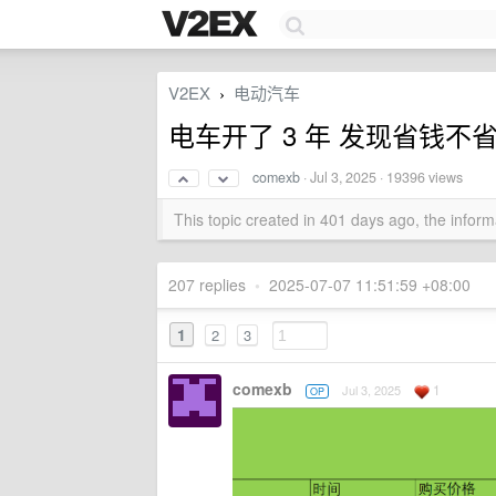
V2EX
电动汽车
›
电车开了 3 年 发现省钱不
comexb
·
Jul 3, 2025
· 19396 views
This topic created in 401 days ago, the info
207 replies
•
2025-07-07 11:51:59 +08:00
1
2
3
comexb
1
Jul 3, 2025
OP