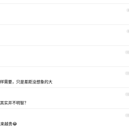
1
1
样需要，只是差距没想象的大
1
其实并不明智？
1
来越贵😂