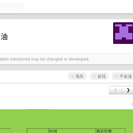
省油
rmation mentioned may be changed or developed.
电车
省钱
不省油
❮
❯