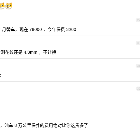
2
月替车，现在 78000 ，今年保费 3200
3
测花纹还是 4.3mm ，不让换
3
次
3
，油车 8 万公里保养的费用绝对比你这贵多了