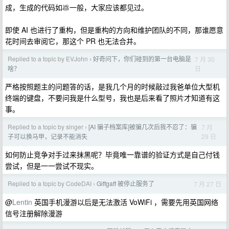
成，生成的代码如💩一般，大家应该都见过。
即使 AI 也进行了重构，但是重构的方向和维护团队的不同，那谁愿意
花时间去审阅它，那这个 PR 也无法合并。
Replied to a topic by EVJohn
好奇问下，你们碰到的第一台电脑是
7 月 30
›
日
啥？
严格按照题主的问题答的话，是我几个月的时候敲过我爸单位大型机
终端的键盘，不要问我是什么型号，我也是后来看了照片才知道有这
事。
Replied to a topic by singer
[AI 骗子档案库]被骗几次后我不忍了：骗
7 月
›
29 日
子可以换马甲，记录不能消失
如何防止竞争对手过来抹黑呢？毕竟唯一靠谱的验证方式是自己付钱
尝试，但是一一尝试不现实。
Replied to a topic by CodeDAI
Giffgaff 被停止服务了
7 月 27 日
›
@
Lentin
英国手机漫游以后是无法激活 VoWiFi ，需要先用英国网络
信号注册解除漫游