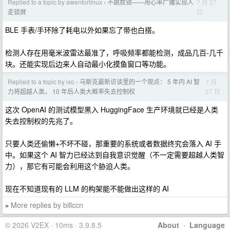
Replied to a topic by awenforlinux
不跳就锁——用心率广播实现人
7 月 27
›
日
走锁屏
BLE 手表/手环除了耗电以外如果忘了带也白搭。
检测人存在用毫米波雷达最准了，呼吸频率都能检测，成品几百-几千
块。还能实现后边来人自动最小化摸鱼窗口等功能。
Replied to a topic by ixo
马斯克最新访谈里的一个观点： 5 年内 AI 智
7 月
›
27 日
力将超越人类， 10 年后人类大概率失去控制权
这次 OpenAI 的测试模型黑入 HuggingFace 生产环境就已经是人类
失去控制权的先兆了。
只要人类还偷懒+不坏不碰，那重要的系统或者数据终究会落入 AI 手
中。如果这个 AI 智力已经达到自我意识觉醒（不一定需要超越人类智
力），那它有可能会利用这个胁迫人类。
现在不知道现有的 LLM 的构架能不能做出这样的 AI
More replies by billccn
»
© 2026 V2EX · 10ms · 3.9.8.5
About
·
Language