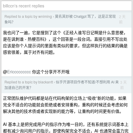
billccn's recent replies
Replied to a topic by wniming
莫名其妙被 Chatgpt 骂了，这是正常现
2 天
›
前
象吗？
我也问了一遍，它是搜到了这个《正经人谁写日记啊是什么意思梗，
是在讽刺谁 - 热梗百科》，这个回答是一段台词。直接引用不写出处
应该是你个人提示词的里面有类似的要求，但这样执行的结果的确是
感官很差，属于对齐有问题。
@
Ericcccccccc
你这个分享开不开哦
Replied to a topic by blackantt
似乎开源项目作者不知道/不想利用 AI 来
3 天
›
前
加速自己的开发？
正常团队维护代码都是站在代码构架的立场上“吸收”新的功能，如果
完全不适合的功能就会拒绝或者安排重构，重构的时候还会考虑如何
解决其他的技术债或者实现新的能力等，让重构的时间更有价值。
AI 基本上是把完成用户的指示作为唯一目的，还有系统提示词基本上
都有减少询问用户的指示，即使构架完全不适合，AI 也通常会蛮力完