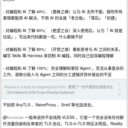
- 对编程和 AI 了解 40%：（愚昧之峰）认为 AI 无所不能，鼓吹所有
事情都能用 AI 解决，不用 AI 的全是「老古板」「落后」「封建」
- 对编程和 AI 了解 60%：（绝望之谷）深入使用后，认为「 AI 就是
垃圾」，写出来代码都是一坨，什么都做不好
- 对编程和 AI 了解 80%：（开悟之坡）重新思考与 AI 之间的关系，
编写 Skills 等 Harness 来控制 AI 编程，同时自己加深编程理解
- 对编程和 AI 了解 100%：完全理解和掌控 Agent ，灵活从事复杂的
工作，清晰分层人与 Agent 之间的分工逻辑并弥补彼此的不足
8
Replied to a topic by tqbgolegai201343
整理了一份代理协议速查对比
›
天
（SS/VMess/VLESS/Trojan/Reality/Hysteria2）
前
不妨把 AnyTLS 、NaiveProxy 、Snell 等也加进去。
@
brucecao
一般来说你不会纯用 VLESS ，它是一个完全没有任何额
外流量伪装和反审查的 TLS 协议，TLS-in-TLS 特征太明显。Reality