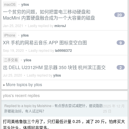
macOS
•
yiios
一个贫穷的问题，如何把雷电三移动硬盘和
20
MacMini 内置硬盘融合成为一个大容量的磁盘
Jan 25, 2021 • Lastly replied by
microJ
iPhone
•
yiios
XR 手机的网易云音乐 APP 图标变空白图
9
Sep 19, 2020 • Lastly replied by
la9998372
二手交易
•
yiios
出 DELL U2312HM 显示器 350 块钱 杭州滨江面交
2
Jul 25, 2020 • Lastly replied by
yiios
More topics by yiios
»
yiios's recent replies
Replied to a topic by Moishine
有点想去尝试减肥针，据说脂肪
2025 年 12 月
›
25 日
肝都能治好。有人试过吗？
打司美格鲁肽三个月了，只打最低计量 0.25 ，减了 20 斤。怕疼买大
平头针头，体感好非常多。