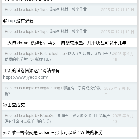
Replied to a topic by 1up
洗碗机耗材，抄个作业
2025 年 12 月 19 日
›
@
1up
没有必要
Replied to a topic by 1up
洗碗机耗材，抄个作业
2025 年 12 月 19 日
›
一大包 domol 洗碗粉，再买一麻袋软水盐。几十块钱可以用几年
Replied to a topic by BeforeTooLate
刚入了打印机，请教下有无
2025 年 9 月
›
19 日
优质的小学生学习资源打印？
主流的试卷资源这个网站都有
https://www.jyeoo.com/
Replied to a topic by vegaoqiang
哪里有二手房成交价数
2025 年 9 月 16
›
日
据？
冰山查成交
Replied to a topic by BruceXu
即将有一笔大额支出用于买车,有
2025 年 9 月
›
10 日
没有什么可以薅羊毛的方式?
yu7 唯一答案就是 pulse 三张卡可以返 1W 块的积分