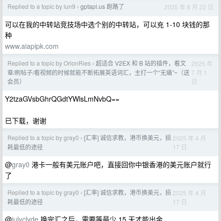
Replied to a topic by lun9
gptapi.us 跑路了
2025 年 8 月 22 日
›
可以在我的中转站竞技场中选个别的中转站，可以充 1-10 块钱的那
种
www.aiapipk.com
Replied to a topic by OrionRies
超适合 V2EX 和 B 站的插件，看文
2025 年
›
7 月 1
章/刷帖子/看视频的时候就能不断拓展英语词汇，主打一个“无痛”~（送
日
会员）
Y2tzaGVsbGhrQGdtYWlsLmNvbQ==
已下载，谢谢
Replied to a topic by gray0
[汇率] 诚信求教，港币换美元，损
2025 年 4 月
›
17 日
耗最低的途径
@
gray0
港卡一般有美元账户吧，直接回你中银香港的美元账户就行
了
Replied to a topic by gray0
[汇率] 诚信求教，港币换美元，损
2025 年 4 月
›
17 日
耗最低的途径
@
julyclyde
换完汇之后，需要等最少 15 天才能出金