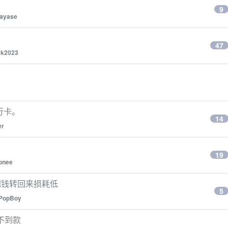
9
bayase
47
ck2023
行卡。
14
er
19
onee
把钱转回来损耗低
5
PopBoy
收不到款