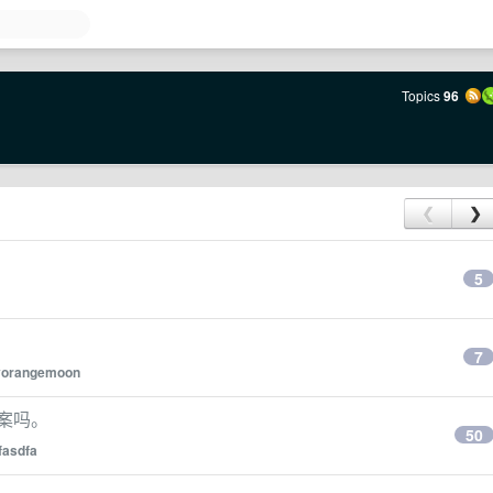
Topics
96
❮
❯
5
7
yorangemoon
方案吗。
50
fasdfa