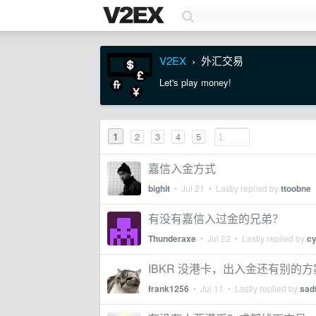
V2EX
外汇交易
›
Let's play money!
1
2
3
4
5
嘉信入金方式
bighit
•
Jul 21
• Lastly replied by
ttoobne
有没有嘉信入过金的兄弟？
Thunderaxe
•
Jul 22
• Lastly replied by
c
IBKR 没港卡，出入金还有别的
frank1256
•
Jul 11
• Lastly replied by
sad