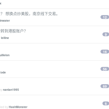
ix
？ 想换点炒美股，南京线下交易。
12
inwater
金转到港股账户？
9
y
leiline
16
ulllelon
56
Code
69
 by
nanlan1995
6
lied by
HashMonster