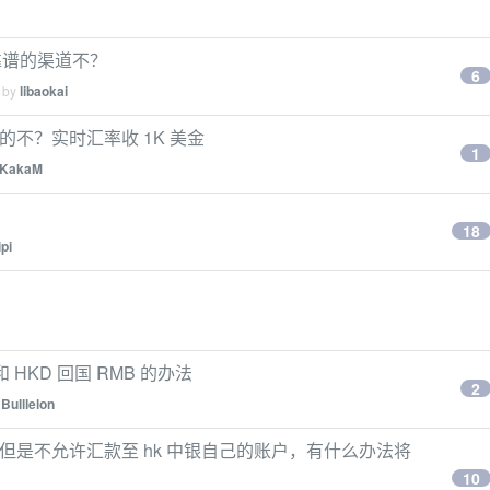
靠谱的渠道不？
6
d by
libaokai
款的不？实时汇率收 1K 美金
1
KakaM
18
ipi
 HKD 回国 RMB 的办法
2
y
Bulllelon
，但是不允许汇款至 hk 中银自己的账户，有什么办法将
10