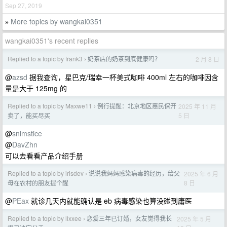
Sep 27, 2019
More topics by wangkai0351
»
wangkai0351's recent replies
Replied to a topic by frank3
奶茶店的奶茶到底健康吗？
2 月 8 日
›
@
azsd
据我查询，星巴克/瑞幸一杯美式咖啡 400ml 左右的咖啡因含
量是大于 125mg 的
Replied to a topic by Maxwe11
例行提醒：北京地区惠民保开
2025 年 11 月
›
5 日
卖了，能买尽买
@
snimstice
@
DavZhn
可以去看看产品介绍手册
Replied to a topic by irisdev
说说我妈妈感染病毒的经历，给父
2025 年 6 月
›
8 日
母在农村的朋友提个醒
@
PEax
就诊几天内就能确认是 eb 病毒感染也算没碰到庸医
Replied to a topic by llxxee
恋爱三年已订婚，女友觉得我长
2025 年 5 月
›