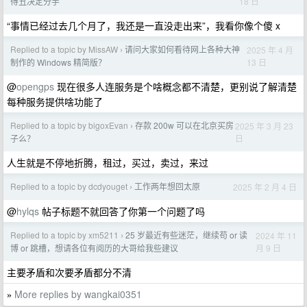
18 日
得丑决定分手
“事情已经过去几个月了，我还是一直没走出来”，我看你像个傻 x
Replied to a topic by MissAW
请问大家如何看待网上各种大神
2025 年 4 月
›
13 日
制作的 Windows 精简版？
@
opengps
现在很多人连服务是个啥概念都不清楚，更别说了解清楚
每种服务提供啥功能了
Replied to a topic by bigoxEvan
存款 200w 可以在北京买房
2025 年 3 月 23
›
日
子么？
人生就是不停地折腾，租过，买过，卖过，来过
Replied to a topic by dcdyouget
工作两年想回太原
2025 年 2 月 4 日
›
@
hylqs
帖子标题不就回答了你第一个问题了吗
Replied to a topic by xm5211
25 岁最近有些迷茫，继续苟 or 读
2024 年 11
›
月 9 日
博 or 跳槽，想请各位有阅历的大哥给我些建议
主要矛盾和次要矛盾都分不清
More replies by wangkai0351
»