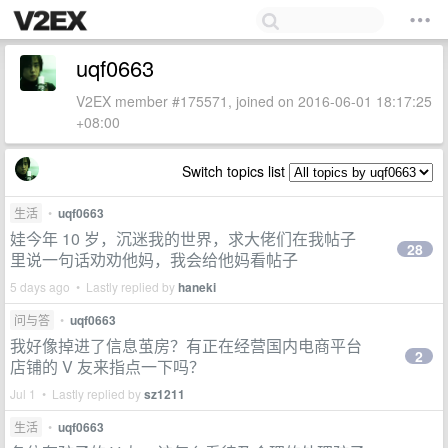
uqf0663
V2EX member #175571, joined on 2016-06-01 18:17:25
+08:00
Switch topics list
生活
•
uqf0663
娃今年 10 岁，沉迷我的世界，求大佬们在我帖子
28
里说一句话劝劝他妈，我会给他妈看帖子
5 days ago • Lastly replied by
haneki
问与答
•
uqf0663
我好像掉进了信息茧房？有正在经营国内电商平台
2
店铺的 V 友来指点一下吗？
Jul 1 • Lastly replied by
sz1211
生活
•
uqf0663