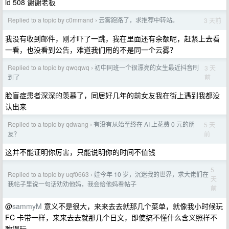
id 508 谢谢老板
Replied to a topic by c0mmand
云雾跑路了，求推荐中转站。
3 天前
›
我没有收到邮件，刚才吓了一跳，我在里面还有余额呢，赶紧上去看
一看，也没看到公告，难道我们用的不是同一个云雾？
Replied to a topic by qwqqwq
初中同班一个很漂亮的女生最近抖音刷
3 天
›
前
到了
脸盲症患者深深的羡慕了，同居好几年的前女友我在街上遇到我都没
认出来
Replied to a topic by qdwang
有没有从始至终在 AI 上花费 0 元的朋
5 天
›
前
友？
这并不能证明你厉害，只能说明你的时间不值钱
5
Replied to a topic by uqf0663
娃今年 10 岁，沉迷我的世界，求大佬们在
›
天
我帖子里说一句话劝劝他妈，我会给他妈看帖子
前
@
sammyM
意义不是很大，来来去去就那几个菜单，就像我小时候玩
FC 卡带一样，来来去去就那几个日文，即使搞不懂什么含义照样不
耽误玩。