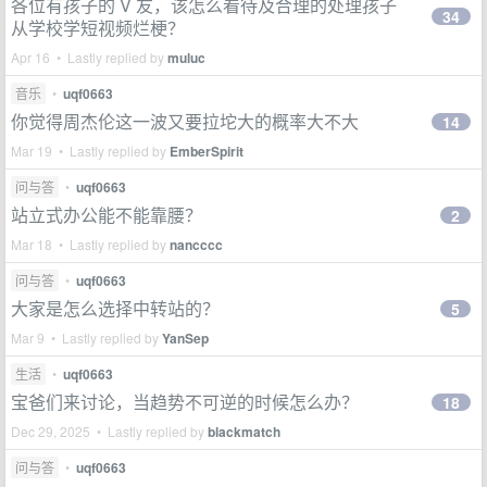
各位有孩子的 V 友，该怎么看待及合理的处理孩子
34
从学校学短视频烂梗？
Apr 16 • Lastly replied by
muluc
音乐
•
uqf0663
你觉得周杰伦这一波又要拉坨大的概率大不大
14
Mar 19 • Lastly replied by
EmberSpirit
问与答
•
uqf0663
站立式办公能不能靠腰？
2
Mar 18 • Lastly replied by
nancccc
问与答
•
uqf0663
大家是怎么选择中转站的？
5
Mar 9 • Lastly replied by
YanSep
生活
•
uqf0663
宝爸们来讨论，当趋势不可逆的时候怎么办？
18
Dec 29, 2025 • Lastly replied by
blackmatch
问与答
•
uqf0663