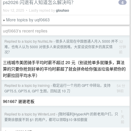
ps2026 闪退有人知道怎么解决吗？
4
Nov 12, 2025 • Lastly replied by
glouhao
More topics by uqf0663
»
uqf0663's recent replies
Replied to a topic by NullIsLife
很多人说现在中国普通人月入 5000 并不
32
›
分钟
难，也有人认为 5000 对很多人来说很困难。大家说说你家乡的真实情
前
况？
三线城市美团骑手平均时薪不超过 20 元（别说抢单多就赚多，算法
算的只要你抢到好单的平均时薪超了就会拼命给你强派垃圾单把你的
时薪拉回平均水平）
Replied to a topic by lraining
稳定运行一个月的 GPT 中转站，支持
54 分
›
钟前
GPT5.5, GPT5.6, GPT 生图，回帖送 10 刀
961667 谢谢老板
1
Replied to a topic by WinterLord
[限时福利]HyperAPI 的新老用户们，只
›
天
要剩余额度不到 $1 的用户，都可以领取$10 体验额度
前