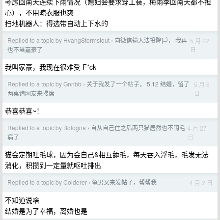
考虑回南天连续下雨情况（媳妇会要求穿工装，梅雨季回南天都不担
心），不用晾衣服也爽
扫地机器人：得选带自动上下水的
Replied to a topic by HvangStormstout
向微信输入法投降🏳️， 我再
5 月 22
›
日
也不当嘉豪了
我叫家豪，我现在很难受 F*ck
Replied to a topic by Gnnbb
关于我发了一个帖子， 5.12 结婚，留了
5 月 6
›
日
两桌请网友来搂席
恭喜恭喜~！
Replied to a topic by Bologna
自从自己住之后两只猫居然也不闹毛
4 月 27
›
日
病了
猫会定期吐毛球，因为会自己&相互舔毛，每天吞入浮毛，毛发无法
消化，积攒到一定量就呕吐排出
Replied to a topic by Colderer
龟男又来发帖了，帮帮我
4 月 2 日
›
不知道说啥
结婚是为了幸福，离婚也是