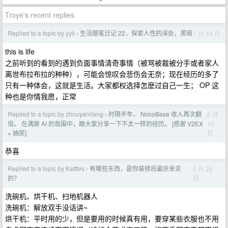
Troye's recent replies
Replied to a topic by yyll
生活随笔日记 22，探索人性的深处，黑暗
7 月 24 日
›
this is life
之前听到的看到的遇到负面事情清奇事情（被骂被裁被分手或者家人
离世布拉布拉的种种），可能会惊叹会悲伤会无奈；现在经历的多了
只有一种体会，这就是生活。大家都权选择怎麽过自己一生； OP 这
种也是你情我愿，正常
Replied to a topic by zhouyanliang
时隔半年， NocoBase 收入再次翻
6 月
›
15
倍。 在满屏 AI 的氛围中，跟大家分享一下不太一样的经历。 [感谢 V2EX
日
+ 抽奖]
恭喜
Replied to a topic by Katttes
有哪些东西，是你装修后最庆幸买
5 月 26
›
日
的？
洗碗机、烘干机、扫地机器人
洗碗机：解放双手没话讲~
烘干机：平时用的少，但是要用的时候真有用，要穿某些衣服也不用