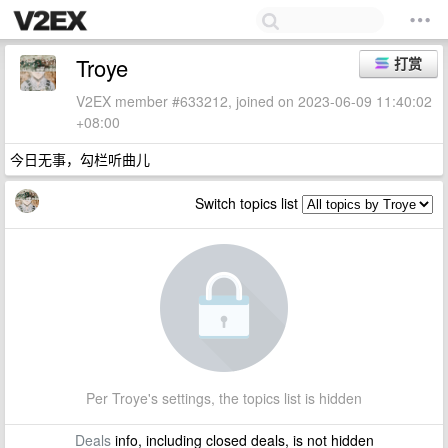
Troye
打赏
V2EX member #633212, joined on 2023-06-09 11:40:02
+08:00
今日无事，勾栏听曲儿
Switch topics list
Per Troye's settings, the topics list is hidden
Deals
info, including closed deals, is not hidden