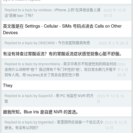
Replied to a topic by voidless
iPhone 上的“在其他设备上通
2025 年 10 月
›
30 日
话”是被 ban 了吗？
英文版是在 Settings - Cellular - SIMs 号码点进去 Calls on Other
Devices
Replied to a topic by ONEO666
今日去医院看病有感
2025 年 2 月 28 日
›
有没有排查过胃酸返流？有的胃酸返流症状感觉就像心脏不舒服。
Replied to a topic by drymonfidelia
英文中表示不知道性别的网友时应
2024
›
年 6 月
该用什么词称呼“他”？我记得有个专门中性的“他”，但日常水群几乎看不
25 日
到有人用。用 he(/she)太长了而且会冒犯性少数
They
Replied to a topic by SuperXX
用 PC 当监控 NVR 的方
2023 年 12 月 19
›
日
案
据我所知，Blue Iris 是自建 NVR 的首选。
Replied to a topic by bigwhite2
家里厕所应该装一个站立式小
2023 年 12 月
›
13 日
便池，有没有认同的？