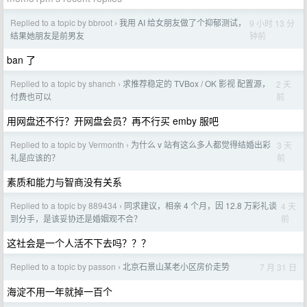
Replied to a topic by bbroot
我用 AI 给女朋友做了个抑郁测试，
9 小时 13 分
›
钟前
结果她朋友是前男友
ban 了
Replied to a topic by shanch
求推荐稳定的 TVBox / OK 影视 配置源，
2 天
›
前
付费也可以
用网盘还不行？开网盘会员？再不行买 emby 服吧
Replied to a topic by Vermonth
为什么 v 站有这么多人都觉得结婚出彩
3 天
›
前
礼是应该的？
素质和能力与智商没有关系
Replied to a topic by 889434
同求建议，相亲 4 个月，因 12.8 万彩礼谈
4 天
›
前
到分手，是该妥协还是婚姻观不合？
这社会是一个人活不下去吗？？？
Replied to a topic by passon
北京石景山某老小区房价走势
7 月 31 日
›
海淀不用一年就掉一百个