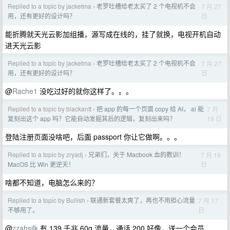
Replied to a topic by jacketma
老罗吐槽给老太买了 2 个电视机不会
7 月 27
›
日
用，还有更好的设计吗？
能折腾就天光云影加组播，源写成在线的，挂了就换，电视开机自动
进天光云影
Replied to a topic by jacketma
老罗吐槽给老太买了 2 个电视机不会
7 月 27
›
日
用，还有更好的设计吗？
@
Rache1
没吃过好的就你这样了。。。
Replied to a topic by blackantt
把 app 的每一个页面 copy 给 AI， ai 能
7 月
›
19 日
复刻出这个 app 吗？它能自动发掘其后的逻辑，复刻出来吗？
登陆注册页面没啥吧，后面 passport 你让它做啊。。。
Replied to a topic by zryadj
兄弟们，关于 Macbook 血的教训！
7 月 19
›
日
MacOS 比 Win 更逆天！
啥都不知道，电脑怎么来的？
Replied to a topic by Bullish
联通新套餐太爽了，再也不用担心流量
7 月 17
›
日
不够用了。
@
zzahsjlk
有 139 千兆 60g 流量，通话 200 好像，送一个会员