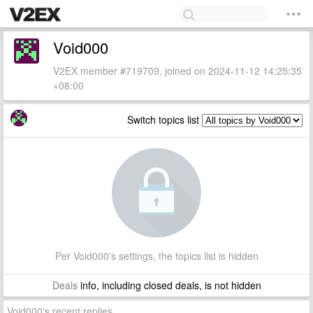
Void000
V2EX member #719709, joined on 2024-11-12 14:25:35
+08:00
Switch topics list
Per Void000's settings, the topics list is hidden
Deals
info, including closed deals, is not hidden
Void000's recent replies