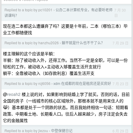
Replied to a topic by pc10201
公办二本计算机专业，有必要听老师
7 月 30
›
日
讲课吗？
现在连二本都这么遭嫌弃了吗？这要是十年前，二本（哪怕三本）毕
业工作都随便找
Replied to a topic by hanzhu2026
躺平就是什么也不干了么？
7 月 29 日
›
楼主理解的这个应该是半躺：
半躺：除了被动收入外，还得工作。当然不一定是全职，可以是一份
轻松的工作，被动收入+主动收入够覆盖生活开支就行
躺平：全靠被动收入（如存款利息）覆盖生活开支
Replied to a topic by rcj6056
xdm 在成都的现在是租房还是买房好
7 月 23 日
›
@
reoah2
楼上说的对，如果影响到结婚上学了就买。否则的话，目前
全国的房子（一线城市的核心区域除外，那根本就不是用来住人的
😹）基本都是处于一个阴跌的状态。而且我始终相信一句话：短期看
政策、中期看土地、长期看人口。往后人越来越少，房子注定会失去
它的金融属性
Replied to a topic by jiezou
中登保健日记
6 月 29 日
›