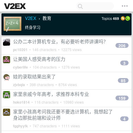
V2EX
教育
Topics
469
›
终身学习
公办二本计算机专业，有必要听老师讲课吗？
206
pc10201
• 146 characters • 12275 views
让美国人感受高考的压力
3
cyberlife
• 104 characters • 1276 views
娃的录取结果出来了
85
zjvbqla
• 398 characters • 8764 views
家里亲戚今年高考，求推荐本科专业
159
hoko1814
• 116 characters • 10980 views
家里小孩高考问我还要不要选计算机，我想起了
身边那批前端和设计师
4
fgghyyfk
• 747 characters • 1111 views