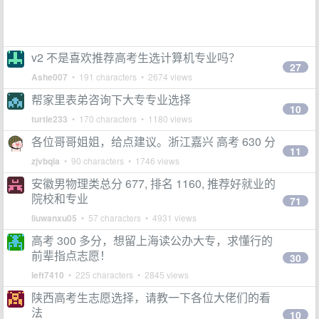
v2 不是喜欢推荐高考生选计算机专业吗？
27
Ashe007
• 191 characters • 2674 views
帮家里表弟咨询下大专专业选择
10
turtle233
• 170 characters • 1180 views
各位哥哥姐姐，给点建议。浙江嘉兴 高考 630 分
11
zjvbqla
• 90 characters • 1746 views
安徽男物理类总分 677, 排名 1160, 推荐好就业的
院校和专业
71
liuwanxu05
• 57 characters • 4931 views
高考 300 多分，想留上海读公办大专，求懂行的
前辈指点志愿！
30
left7410
• 225 characters • 2845 views
陕西高考生志愿选择，请教一下各位大佬们的看
法
10