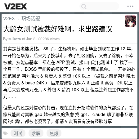
V2EX
职场话题
›
大龄女测试被裁好难啊，求出路建议
By
suikatw
at Jun 3 · 20286 views
其实是替老婆发帖。 39 了，坐标杭州，硕士毕业到现在工作 12 年，
一开始在华为，后来为了换城市，去了社区团购，又去了涂鸦，不幸
被裁。技能点基本上都点在 APP 测试、接口自动化测试上了 找了一
个月工作，BOSS 里能投的都投了，只有 1 个面试机会。 一开始的心
理范围是 朝九晚六 & 负责人 & 薪资 18K 以上 （被裁之前是朝九晚七
& 负责人 & base 24K ） 后来变成朝九晚六 & 正编 & 薪资 12K 以上
再后来变成朝九晚六 & 外包 & 薪资 10K 以上 但是连外包工作都找不
到……
但最大的还是对信心的打击，现在连打开招聘软件的勇气都没了，在
家只能面对离职 gap 越来越久的焦虑 找 gpt 、claude 聊了聊非互联
网的出路，都被老婆否了，想请 v 友看看有没有经验分享
测试
求职
焦虑