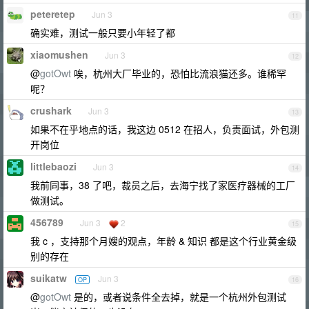
peteretep
Jun 3
11
确实难，测试一般只要小年轻了都
xiaomushen
Jun 3
12
@
gotOwt
唉，杭州大厂毕业的，恐怕比流浪猫还多。谁稀罕
呢？
crushark
Jun 3
13
如果不在乎地点的话，我这边 0512 在招人，负责面试，外包测
开岗位
littlebaozi
Jun 3
14
我前同事，38 了吧，裁员之后，去海宁找了家医疗器械的工厂
做测试。
456789
Jun 3
2
15
我 c ，支持那个月嫂的观点，年龄 & 知识 都是这个行业黄金级
别的存在
suikatw
Jun 3
OP
16
@
gotOwt
是的，或者说条件全去掉，就是一个杭州外包测试