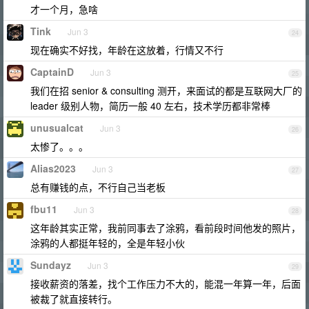
才一个月，急啥
Tink
Jun 3
24
现在确实不好找，年龄在这放着，行情又不行
CaptainD
Jun 3
25
我们在招 senior & consulting 测开，来面试的都是互联网大厂的
leader 级别人物，简历一般 40 左右，技术学历都非常棒
unusualcat
Jun 3
26
太惨了。。。
Alias2023
Jun 3
27
总有赚钱的点，不行自己当老板
fbu11
Jun 3
28
这年龄其实正常，我前同事去了涂鸦，看前段时间他发的照片，
涂鸦的人都挺年轻的，全是年轻小伙
Sundayz
Jun 3
29
接收薪资的落差，找个工作压力不大的，能混一年算一年，后面
被裁了就直接转行。