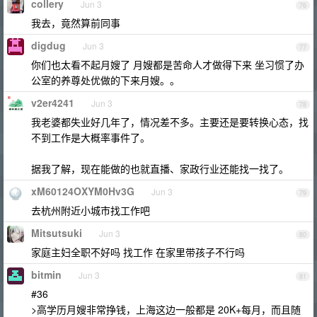
collery
Jun 3
76
我去，竟然算前同事
digdug
Jun 3
77
你们也太看不起月嫂了 月嫂都是苦命人才做得下来 坐习惯了办
公室的养尊处优做的下来月嫂。。
v2er4241
Jun 3
78
我老婆都失业好几年了，情况差不多。主要还是要转换心态，找
不到工作是大概率事件了。
据我了解，现在能做的也就直播、家政行业还能找一找了。
xM60124OXYM0Hv3G
Jun 3
79
去杭州附近小城市找工作吧
Mitsutsuki
Jun 3
80
家庭主妇全职不好吗 找工作 在家里带孩子不行吗
bitmin
Jun 3
81
#36
>高学历月嫂非常挣钱，上海这边一般都是 20K+每月，而且随