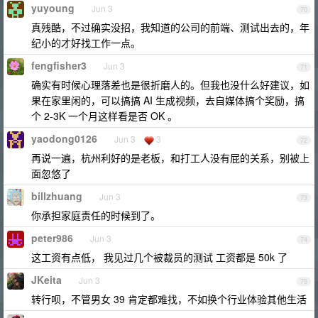
yuyoung
Jun 3
70
真残酷，不过确实没招，我知道的公司的前端、测试出去的，年
纪小的才好找工作一点。
fengfisher3
Jun 3
71
确实有时候心理落差也是很折磨人的。但我也没什么好建议，如
果在家里闲的，可以搞搞 AI 生成视频，去自媒体搞个奖励，搞
个 2-3K 一个月这样看是否 OK 。
yaodong0126
Jun 3
3
72
再说一遍，杭州利好的是老板，和打工人没有屁的关系，别被上
面忽悠了
billzhuang
Jun 3
73
你承担家庭责任的时候到了。
peter986
Jun 3
74
这工资有点低， 我见过几个被裁员的测试 工资都是 50k 了
JKeita
Jun 3
75
转行呗，不管男女 39 肯定都难找，不如换个行业体验其他生活