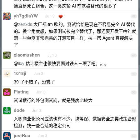
简直是死亡组合，这一类这轮 AI 前就被替代的很多了
yh7gdiaYW
Jun 3
1
47
@
zenxds
大厂都 tm 吹的，测试恰恰是现在不容易完全 AI 替代
的。换个角度想，如果测试被完全替代了，那还要开发干啥？就
跟一些单测非常完善的开源项目一样，拉一帮 Agent 直接解决
了
xiaomushen
Jun 3
48
@
iixy
估计楼主也很快要面对铁人三项了吧。。。
1018ji
Jun 3
49
39 了不错了，没辙了
Plating
Jun 3
50
试试银行的外包测试岗，就是强度比较大
dode
Jun 3
51
入职商业化公司应该也有不少，搞等保、数据安全之类政策合规
检测，找一些合适的稳定公司
justRua
Jun 3
52