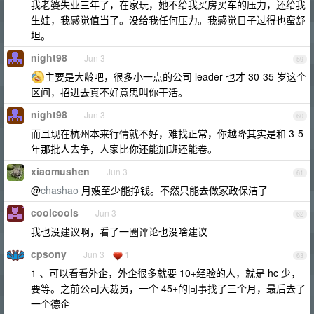
我老婆失业三年了，在家玩，她不给我买房买车的压力，还给我
生娃，我感觉值当了。没给我任何压力。我感觉日子过得也蛮舒
坦。
night98
Jun 3
59
主要是大龄吧，很多小一点的公司 leader 也才 30-35 岁这个
区间，招进去真不好意思叫你干活。
night98
Jun 3
60
而且现在杭州本来行情就不好，难找正常，你越降其实是和 3-5
年那批人去争，人家比你还能加班还能卷。
xiaomushen
Jun 3
61
@
chashao
月嫂至少能挣钱。不然只能去做家政保洁了
coolcools
Jun 3
62
我也没建议啊，看了一圈评论也没啥建议
cpsony
Jun 3
1
63
1 、可以看看外企，外企很多就要 10+经验的人，就是 hc 少，
要等。之前公司大裁员，一个 45+的同事找了三个月，最后去了
一个德企