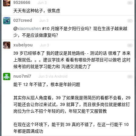
9526666
Jun 3
86
天天有这种帖子，很焦虑
027creed
Jun 3
87
@
xiaomushen
#10 月嫂不是夕阳行业吗？现在生孩子越来越
少，不是应该做康复吗？
xubeiyou
Jun 3
88
39 岁已经够本了 我的建议是其他路线- - 测试的话 很难了 本来
上限就低。。。建议学技术 看看有哪些外部项目可以做吧 这时
候考验的就是学习能力和 沟通交流能力了
nuo7mi7
Jun 3 via Android
89
能干 12 年不错了，根本是年龄问题
其实你从招人角度看，39 了如果我是筛简历的看都不会看，29
可能还会让你过来试试，39 就算了，而且很多岗位就是螺丝钉
岗位为什么不招个年轻的的，年轻又能干又服管教
在现在这个环境下，能干到 39 真的不错了，在这一行能干 10
年都是圆满成功