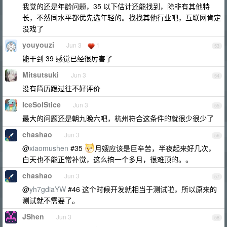
我觉的还是年龄问题，35 以下估计还能找到，除非有其他特
长，不然同水平都优先选年轻的。找找其他行业吧，互联网肯定
没戏了
youyouzi
Jun 3
1
53
能干到 39 感觉已经很厉害了
Mitsutsuki
Jun 3
54
没有简历跟过往不好评价
IceSolStice
Jun 3
55
最大的问题还是朝九晚六吧，杭州符合这条件的就很少很少了
chashao
Jun 3
56
@
xiaomushen
#35
月嫂应该是巨辛苦，半夜起来好几次，
白天也不能正常补觉，这么搞一个多月，很难顶的。。
chashao
Jun 3
57
@
yh7gdiaYW
#46 这个时候开发就相当于测试啦，所以原来的
测试就不需要了。
JShen
Jun 3
58