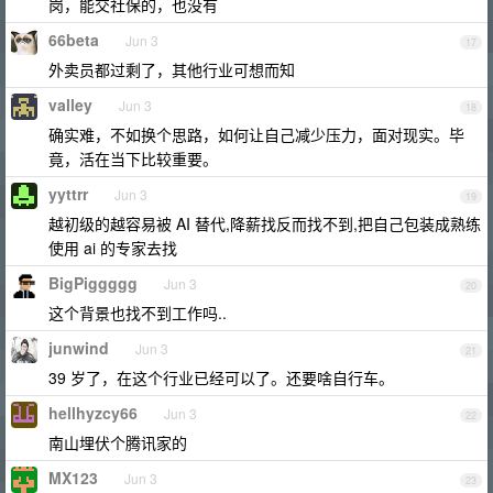
岗，能交社保的，也没有
66beta
Jun 3
17
外卖员都过剩了，其他行业可想而知
valley
Jun 3
18
确实难，不如换个思路，如何让自己减少压力，面对现实。毕
竟，活在当下比较重要。
yyttrr
Jun 3
19
越初级的越容易被 AI 替代,降薪找反而找不到,把自己包装成熟练
使用 ai 的专家去找
BigPiggggg
Jun 3
20
这个背景也找不到工作吗..
junwind
Jun 3
21
39 岁了，在这个行业已经可以了。还要啥自行车。
hellhyzcy66
Jun 3
22
南山埋伏个腾讯家的
MX123
Jun 3
23