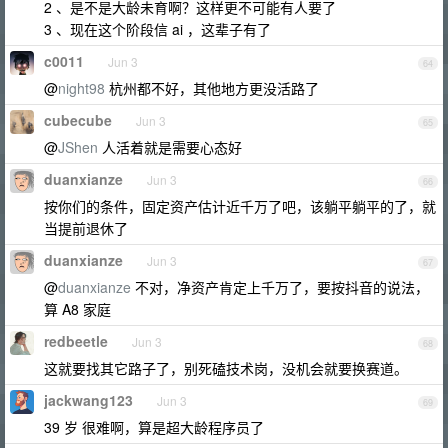
2 、是不是大龄未育啊？这样更不可能有人要了
3 、现在这个阶段信 ai ，这辈子有了
c0011
Jun 3
64
@
night98
杭州都不好，其他地方更没活路了
cubecube
Jun 3
65
@
JShen
人活着就是需要心态好
duanxianze
Jun 3
66
按你们的条件，固定资产估计近千万了吧，该躺平躺平的了，就
当提前退休了
duanxianze
Jun 3
67
@
duanxianze
不对，净资产肯定上千万了，要按抖音的说法，
算 A8 家庭
redbeetle
Jun 3
68
这就要找其它路子了，别死磕技术岗，没机会就要换赛道。
jackwang123
Jun 3
69
39 岁 很难啊，算是超大龄程序员了