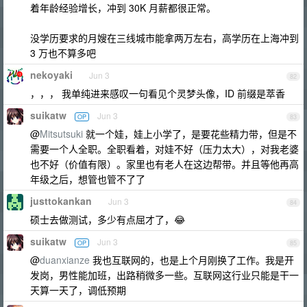
着年龄经验增长，冲到 30K 月薪都很正常。
没学历要求的月嫂在三线城市能拿两万左右，高学历在上海冲到
3 万也不算多吧
nekoyaki
Jun 3
82
，，， 我单纯进来感叹一句看见个灵梦头像，ID 前缀是萃香
suikatw
Jun 3
OP
83
@
Mitsutsuki
就一个娃，娃上小学了，是要花些精力带，但是不
需要一个人全职。全职看着，对娃不好（压力太大），对我老婆
也不好（价值有限）。家里也有老人在这边帮带。并且等他再高
年级之后，想管也管不了了
justtokankan
Jun 3
84
硕士去做测试，多少有点屈才了，😂
suikatw
Jun 3
OP
85
@
duanxianze
我也互联网的，也是上个月刚换了工作。我是开
发岗，男性能加班，出路稍微多一些。互联网这行业只能是干一
天算一天了，调低预期