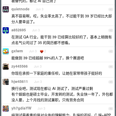
被替代的，都让 AI 自己测了
quietnode
Jun 3
41
真不容易啊，哎，失业率太高了，不过能干到 39 岁已经比大部
分人要幸运了。
a852695
Jun 3
42
在测试 QA 行业，能干到 39 已经算比较好的了，基本上稍微有
点名气公司过了 35 的简历都不想看。
gxlwm
Jun 3
2
43
能做到 39 已经超越 99%的人了，换个赛道吧
zy445566
Jun 3
44
你现在承担一下家庭的重任呗，让她在家带带孩子挺好的
hjw45611
Jun 3
45
换行业吧，测试现在都让 AI 测试了，测试严重过剩
有个姐姐也是硕士毕业，开发转的测试，失业快一年了，外包都
没人要，上个月找的测试兼职，只有劳务合同
yh7gdiaYW
Jun 3
46
纯测试最看重的是对业务的理解能力，B 端的还好，C 端+APP