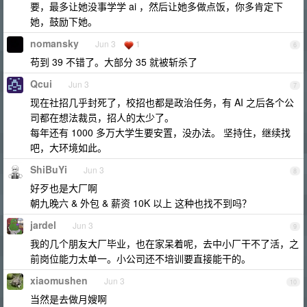
要，最多让她没事学学 ai ，然后让她多做点饭，你多肯定下
她，鼓励下她。
nomansky
Jun 3
1
6
苟到 39 不错了。大部分 35 就被斩杀了
Qcui
Jun 3
7
现在社招几乎封死了，校招也都是政治任务，有 AI 之后各个公
司都在想法裁员，招人的太少了。
每年还有 1000 多万大学生要安置，没办法。 坚持住，继续找
吧，大环境如此。
ShiBuYi
Jun 3
8
好歹也是大厂啊
朝九晚六 & 外包 & 薪资 10K 以上 这种也找不到吗？
jardel
Jun 3
9
我的几个朋友大厂毕业，也在家呆着呢，去中小厂干不了活，之
前岗位能力太单一。小公司还不培训要直接能干的。
xiaomushen
Jun 3
10
当然是去做月嫂啊