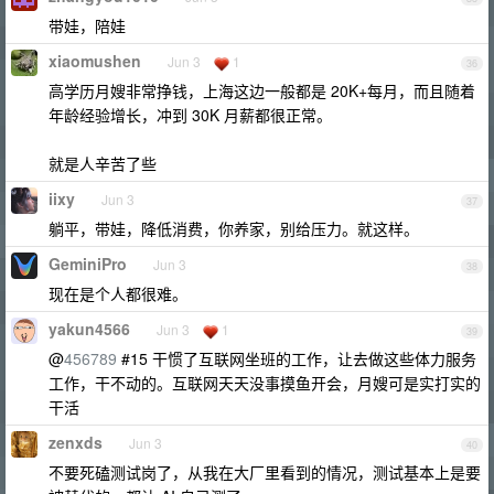
带娃，陪娃
xiaomushen
Jun 3
1
36
高学历月嫂非常挣钱，上海这边一般都是 20K+每月，而且随着
年龄经验增长，冲到 30K 月薪都很正常。
就是人辛苦了些
iixy
Jun 3
37
躺平，带娃，降低消费，你养家，别给压力。就这样。
GeminiPro
Jun 3
38
现在是个人都很难。
yakun4566
Jun 3
1
39
@
456789
#15 干惯了互联网坐班的工作，让去做这些体力服务
工作，干不动的。互联网天天没事摸鱼开会，月嫂可是实打实的
干活
zenxds
Jun 3
40
不要死磕测试岗了，从我在大厂里看到的情况，测试基本上是要