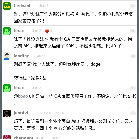
fredweili
Jun 3
30
难，这些测试工作大部分可以被 AI 替代了，你能挣钱就让老婆
回家带带孩子吧
bbao
Jun 3
1
31
除了内推没办法～ 我有个 QA 同事也是去年被我捞起来的，捞
之前 8K ；捞起来之后给了 20K ；不然也没戏。也 40 了；
loading
Jun 3
32
刚想回复”找个人嫁了，但别嫁程序员“，doge 。
转行线下家教吧。
bbao
Jun 3
33
@
bbao
8K 是做一些 QA 兼职类项目工作，不稳定，之前也 24K
；
just4id
Jun 3 via iPhone
34
巧了，最近看到一个外企面向 Asia 招远程办公测试岗位，要求
英语，薪资三四十个 w 有兴趣的话私信我。
zhangyou1010
Jun 3
35