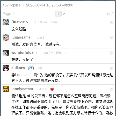
157 replies
•
2026-07-14 16:20:59 +08:00
Page 1
1
of 2
2
Rust2015
Jun 3 via iPhone
1
这么残酷
lujiaosama
Jun 3
2
测试开发的岗位呢， 试过没有。
wonderfulcxm
Jun 3 via iPhone
3
难搞，没招了
suikatw
Jun 3
OP
4
@
lujiaosama
测试沾边的都投了，其实测试开发和纯测试感觉边
界不大，过往都是测试开发岗。
lonelycatcat
Jun 3
2
5
测试也是 ai 的受害者，现在都不是怎么整理简历问题，压根没
工作。如果时间不超过 3 个月，建议先调整下心态，我觉得你现
在找工作都不是重要的，先稳定下你老婆情绪吧。把你老婆压力
释放下。只能慢慢碰，她肯定会收到压力想去转行什么的，没必