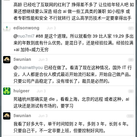
高龄 已经吃了互联网的红利了 挣得差不多了 让位给年轻人吧 如
果还想继续要么深造 结合 ai 做一些工具类的兼职 如小程序 或
者专职性能和安全 不行就转行 这么高学历技术一定要拿得出手
edisonwong
Jun 3
97
@
nuo7mi7
#88 是这个道理。所以就看你 39 比人家 19,29 多出
来的年数到底有什么优势。是混日子，还是经验拉满。经验拉满
+ai 加持=威力无穷
5wunian
Jun 3
98
@
chainwithyou
已经在做了。看清了现在这种情况，国外 IT 行
业，人人都是合伙人模式最近开始流行起来，开始自己做产品。
只要公司产品稳定了，没有增长了，裁员是必然的。
huigeer
Jun 3
99
死磕杭州那确实是 die ，看看上海，北京的远程 或者这种，ai
这块还是测试有市场的，要学习
5wunian
Jun 3
100
我看了好多大牛，单干时间短则 2 年，多则 3 年，长则 6 年。
只要自己干，不一定非要上班，但要控制好风险。