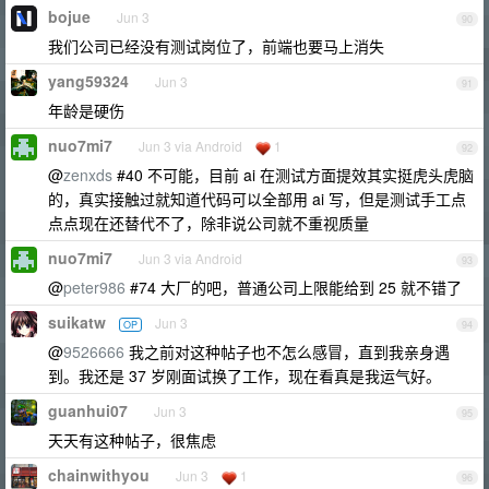
bojue
Jun 3
90
我们公司已经没有测试岗位了，前端也要马上消失
yang59324
Jun 3
91
年龄是硬伤
nuo7mi7
Jun 3 via Android
1
92
@
zenxds
#40 不可能，目前 ai 在测试方面提效其实挺虎头虎脑
的，真实接触过就知道代码可以全部用 ai 写，但是测试手工点
点点现在还替代不了，除非说公司就不重视质量
nuo7mi7
Jun 3 via Android
93
@
peter986
#74 大厂的吧，普通公司上限能给到 25 就不错了
suikatw
Jun 3
OP
94
@
9526666
我之前对这种帖子也不怎么感冒，直到我亲身遇
到。我还是 37 岁刚面试换了工作，现在看真是我运气好。
guanhui07
Jun 3
95
天天有这种帖子，很焦虑
chainwithyou
Jun 3
1
96