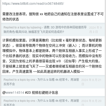
https://www.bilibili.com/read/cv36748485/
需要改注册表项，搜狗很 xx 地把自己的通知在注册表里设置成了不可
修改的状态
Replied to a topic by lujiaxing
请教: 3D 游戏中的各种因碰撞而导
2024 年 9
›
月 3 日
致的角色/载具抖动, 抽搐甚至飞天是如何造成的?
计算机模拟里面，计算是离散的（比如按 x 毫秒更新状态、每帧更新
状态），很容易导致两个物体在空间上冲突（嵌入）；而计算机的物
理模拟中，物体基本上都是刚体，两个刚体互相嵌入事实上形成了一
个比较矛盾的状态：现实中的物体可以形变吸收力，而模拟中没有形
变、又因为坐标上的矛盾很容易出现 x/0 （近似零）产生极大的值，
于是结果上就变成飞天了——又或者继续被互相嵌合的另一个刚体拉
回来，产生高速震荡 ~~如此高速运转的机器进入模拟~~
Replied to a topic by cns
为什么 b 站看 4k 经常卡，用油管
2024 年 8 月 21
›
日
反而不会
@
www114514
#23 视频右键统计信息
Replied to a topic by cns
为什么 b 站看 4k 经常卡，用油管
2024 年 8 月 20
›
日
反而不会