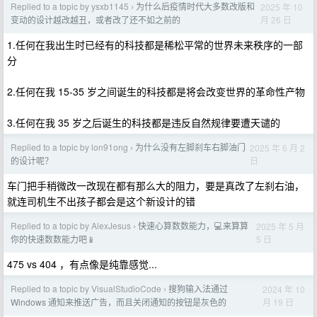
Replied to a topic by ysxb1145
为什么后疫情时代大多数改版和
2025 年 10
›
月 26 日
变动的设计越改越丑，或者改了还不如之前的
1.任何在我出生时已经有的科技都是稀松平常的世界未来秩序的一部
分
2.任何在我 15-35 岁之间诞生的科技都是将会改变世界的革命性产物
3.任何在我 35 岁之后诞生的科技都是违反自然规律要遭天谴的
Replied to a topic by lon91ong
为什么没有左脚刹车右脚油门
2025 年 6 月 2
›
日
的设计呢？
车门把手稍微改一改现在都有那么大的阻力，要是真改了左刹右油，
就连司机生不出孩子都会是这个新设计的错
Replied to a topic by AlexJesus
快速心算数数能力，💻来算算
2025 年 5 月
›
5 日
你的快速数数能力吧📱
475 vs 404 ，有点像是纯靠感觉...
Replied to a topic by VisualStudioCode
搜狗输入法通过
2024 年 10
›
月 19 日
Windows 通知来推送广告，而且关闭通知的按钮是灰色的