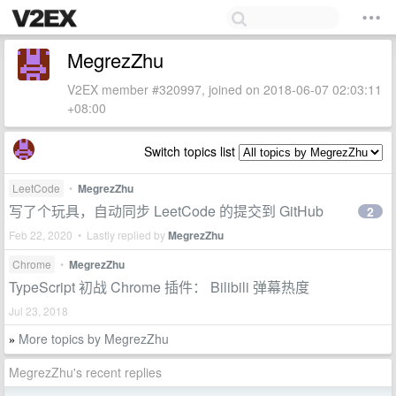
MegrezZhu
V2EX member #320997, joined on 2018-06-07 02:03:11
+08:00
Switch topics list
LeetCode
•
MegrezZhu
写了个玩具，自动同步 LeetCode 的提交到 GitHub
2
Feb 22, 2020 • Lastly replied by
MegrezZhu
Chrome
•
MegrezZhu
TypeScript 初战 Chrome 插件： Bilibili 弹幕热度
Jul 23, 2018
More topics by MegrezZhu
»
MegrezZhu's recent replies