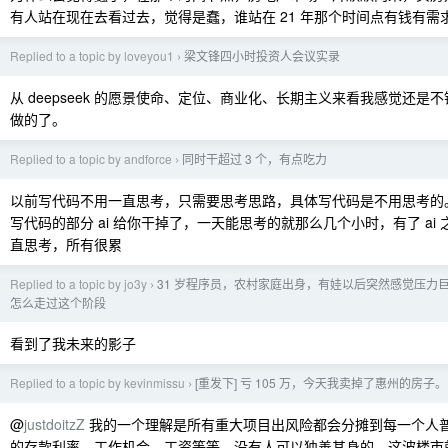
有人站在现在去看过去，觉得是蠢，谁站在 21 年那个时间点有钱有需
Replied to a topic by loveyou1
梁文锋四小时投资人会议实录
›
从 deepseek 的愿景使命、定位、商业化、长期主义来看我感觉还是
做的了。
Replied to a topic by andforce
同时干超过 3 个，有点吃力
›
以前写代码不用一直思考，只需要思考思路，具体写代码是不用思考的
写代码的部分 ai 给你干掉了，一天能思考的就那么几个小时，有了 ai
直思考，所有很累
Replied to a topic by jo3y
31 岁程序员，农村家庭出身，有娃以后突然感觉压力
›
怎么走过这个阶段
看到了我未来的影子
Replied to a topic by kevinmissu
[重发下] 亏 105 万，今天我卖掉了惠州的房子。
›
@
justdoitzZ
我的一个理解是所有重大项目出风险都会分摊到每一个人
的存款利率，工作机会，工资等等，没有人可以独善其身的，这波楼市